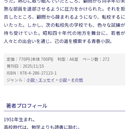
った。熱心に取り組んでいたところ、顧問から同学年の未
熟な部員を退部させるように圧力をかけられた。それを拒
否したところ、顧問から疎まれるようになり、転校するに
いたった。しかし、次の転校先の学校でも、色々な試練が
待ち受けていた。昭和四十年代の地方を舞台に、若者が
人々との出会いを通じ、己の道を模索する青春小説。
定価：770円 (本体 700円)
判型：A6並
ページ数：272
発刊日：2025/11/15
ISBN：978-4-286-27123-1
ジャンル：
小説・エッセイ
>
小説
>
その他
著者プロフィール
1951年生まれ。
高校時代は、勉学よりも読書に励む。