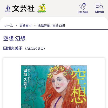
ホーム
書籍案内
書籍詳細：空想 幻想
空想 幻想
田畑久美子
（たばたくみこ）