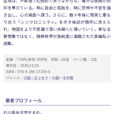
空想は、不条理で幻想的でありながらも、確かな感情の刻
印を帯びている。時に自由と孤独を、時に恐怖や不安を描
き出し、心の奥底へ誘う。さらに、数十年後に現実と重な
り合う「シンクロニシティ」を示す後記が随所に添えら
れ、物語をより不思議で深い余韻へと導いていく。単なる
夢想集ではなく、精神世界が高純度に凝縮された掌編私小
説集。
定価：770円 (本体 700円)
判型：A6並
ページ数：228
発刊日：2025/11/15
ISBN：978-4-286-27159-0
ジャンル：
小説・エッセイ
>
小説
>
その他
著者プロフィール
石川県金沢市生まれ。