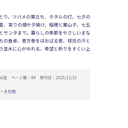
とり、ツバメの巣立ち、ホタルの灯、七夕の
夏、実りの畑や夕焼け、稲穂と案山子、七五
とサンタまで。暮らしの季節をやさしいまな
ちの食卓、恵方巻をほおばる夜、球児の汗と
う並木に心がゆれる、希望と祈りをすくい上
A6並
ページ数：84
発刊日：2025/12/15
>
その他