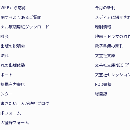
WEBから応募
今月の新刊
に関するよくあるご質問
メディアに紹介さ
ジナル原稿用紙ダウンロード
増刷情報
相談会
映画・ドラマの原
と出版の説明会
電子書籍の新刊
の流れ
文芸社文庫
ぞれの出版体験
文芸社文庫NEO
サポート
文芸社セレクショ
の提携有力書店
POD書籍
センター
総目録
を書きたい」人が読むブログ
請求フォーム
マガ登録フォーム