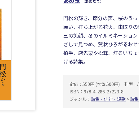
あめ玉
（あめだま）
門松の輝き、節分の声、桜のうっ
願い、打ち上がる花火、虫取りの
三の笑顔、冬のイルミネーション
ざしで見つめ、賀状ひろがるおせ
拍手、店先栗や松茸、灯るいちょ
げる詩集。
定価：550円 (本体 500円)
判型：
ISBN：978-4-286-27223-8
ジャンル：
詩集・俳句・短歌
>
詩集