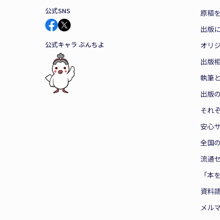
公式SNS
原稿を
出版
公式キャラ ぶんちよ
オリ
出版
執筆
出版
それ
安心
全国
流通
「本
資料
メル