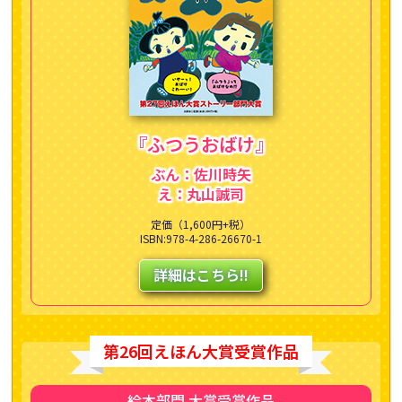
『ふつうおばけ』
ぶん：佐川時矢
え：丸山誠司
定価（1,600円+税）
ISBN:978-4-286-26670-1
詳細はこちら!!
第26回えほん大賞受賞作品
絵本部門 大賞受賞作品