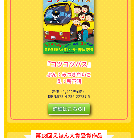
『コツコツバス』
ぶん：みつきれいこ
え：鴨下潤
定価（1,400円+税）
ISBN:978-4-286-22737-5
詳細はこちら!!
第18回えほん大賞受賞作品