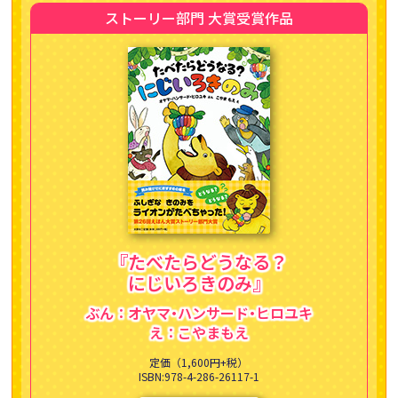
ストーリー部門 大賞受賞作品
『たべたらどうなる？
にじいろきのみ』
ぶん：オヤマ
・
ハンサード
・
ヒロユキ
え：こやまもえ
定価（1,600円+税）
ISBN:978-4-286-26117-1