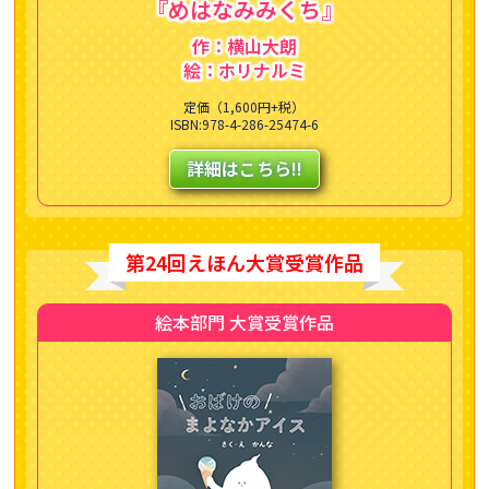
『めはなみみくち』
作：横山大朗
絵：ホリナルミ
定価（1,600円+税）
ISBN:978-4-286-25474-6
詳細はこちら!!
第24回えほん大賞受賞作品
絵本部門 大賞受賞作品