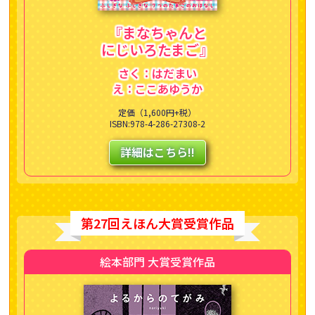
『まなちゃんと
にじいろたまご』
さく：はだまい
え：ここあゆうか
定価（1,600円+税）
ISBN:978-4-286-27308-2
詳細はこちら!!
第27回えほん大賞受賞作品
絵本部門 大賞受賞作品