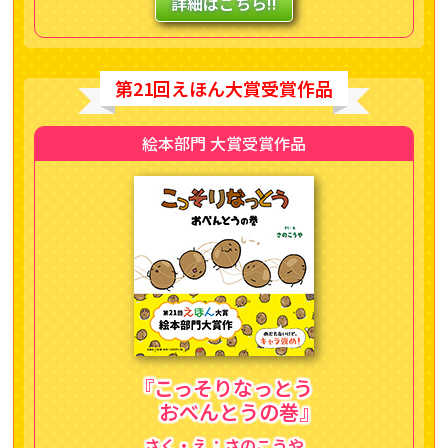
詳細はこちら!!
第21回えほん大賞受賞作品
絵本部門 大賞受賞作品
『こっそりなっとう
おべんとうの巻』
さく・え：さのこうや