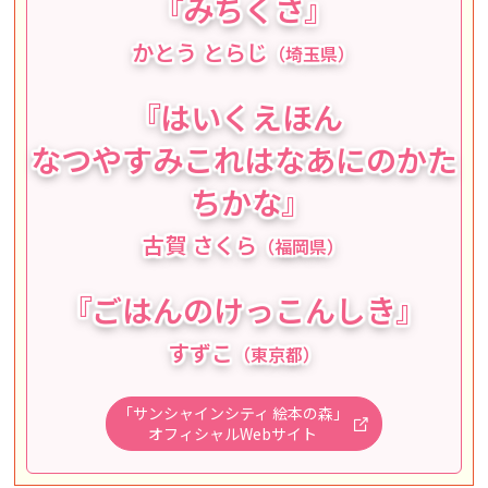
『
みちくさ
』
かとう とらじ
（埼玉県）
『
はいくえほん
なつやすみこれはなあにのかた
ちかな
』
古賀 さくら
（福岡県）
『
ごはんのけっこんしき
』
すずこ
（東京都）
「サンシャインシティ 絵本の森」
オフィシャルWebサイト