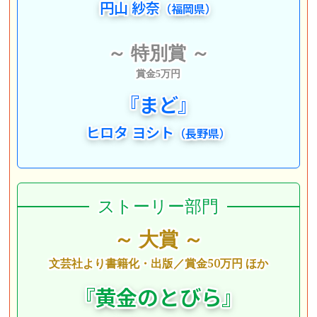
円山 紗奈
（福岡県）
～ 特別賞 ～
賞金5万円
『
まど
』
ヒロタ ヨシト
（長野県）
ストーリー部門
～ 大賞 ～
文芸社より書籍化・出版
／賞金50万円 ほか
『
黄金のとびら
』