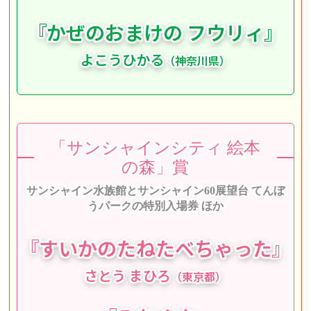
『
かぜのおまけの
フウリィ
』
よこうひかる
（神奈川県）
「サンシャインシティ 絵本
の森」賞
サンシャイン水族館とサンシャイン60展望台 てんぼ
うパークの特別入場券 ほか
『
すいかのたね
たべちゃった
』
さとう まひろ
（東京都）