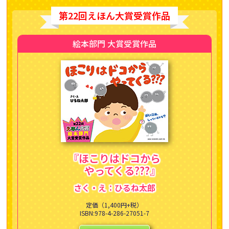
第22回えほん大賞受賞作品
絵本部門 大賞受賞作品
『ほこりはドコから
やってくる???』
さく・え：ひるね太郎
定価（1,400円+税）
ISBN:978-4-286-27051-7