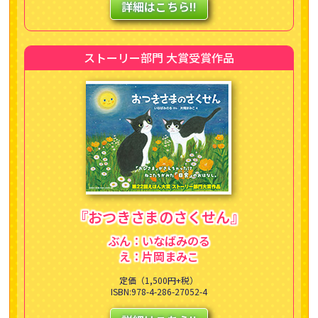
詳細はこちら!!
ストーリー部門 大賞受賞作品
『おつきさまの
さくせん』
ぶん：いなばみのる
え：片岡まみこ
定価（1,500円+税）
ISBN:978-4-286-27052-4