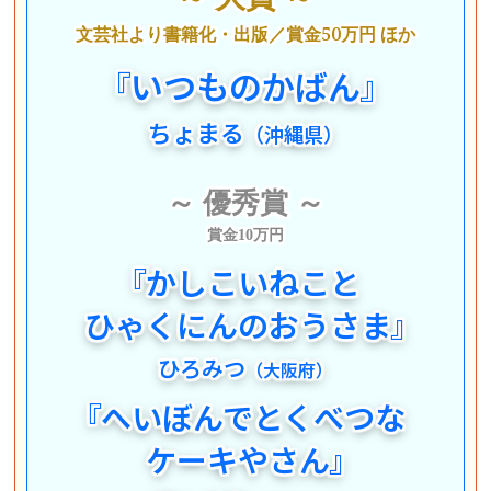
文芸社より書籍化・出版
／賞金50万円 ほか
『
いつものかばん
』
ちょまる
（沖縄県）
～ 優秀賞 ～
賞金10万円
『
かしこいねこと
ひゃくにんのおうさま
』
ひろみつ
（大阪府）
『
へいぼんでとくべつな
ケーキやさん
』