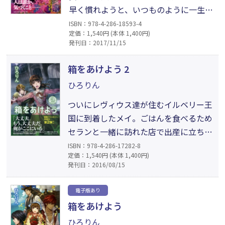
早く慣れようと、いつものように一生懸
命。そんな姿に周囲の人々も信頼を寄
ISBN：978-4-286-18593-4
定価：1,540円 (本体 1,400円)
せ、王家の人々の心をほぐしていく。め
発刊日：2017/11/15
まぐるしい毎日を過ごす中で起きてしま
った侍女の事故。黒幕はいったい誰なの
箱をあけよう 2
か。そして、裁判の行方は?? 大切な人と
ひろりん
の絆を感じる、冒険ファンタジー第3
ついにレヴィウス達が住むイルベリー王
弾!!
国に到着したメイ。ごはんを食べるため
セランと一緒に訪れた店で出産に立ち会
い、その店で働くことになり、怪しい男
ISBN：978-4-286-17282-8
定価：1,540円 (本体 1,400円)
に誘拐される!? 親切で優しいメイは今回
発刊日：2016/08/15
もさまざまな出来事に対峙することに。
何事にもまっすぐな彼女は国を揺るがす
電子版あり
大事件に巻き込まれ……多くの人の気持
箱をあけよう
ちを揺るがす、港町騒動編。冒険ファン
ひろりん