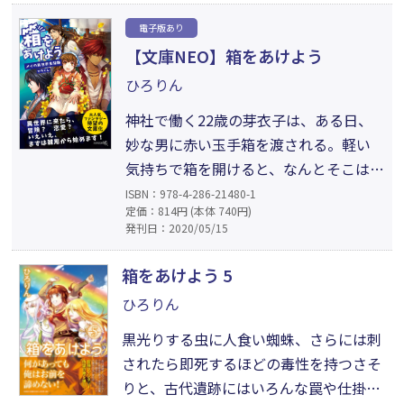
ない。はたして、もう一度、皆に会うこ
電子版あり
とはできるのか!? 幸せになることはでき
【文庫NEO】箱をあけよう
るのか!? 感動の冒険ファンタジー最終
ひろりん
巻!!
神社で働く22歳の芽衣子は、ある日、
妙な男に赤い玉手箱を渡される。軽い
気持ちで箱を開けると、なんとそこは海
の上!? 男ばかりの商船に助けられた芽
ISBN：978-4-286-21480-1
定価：814円 (本体 740円)
衣子は、メイと名乗り少年のふりをし
発刊日：2020/05/15
て船で働き始める。雑用係としての仕
事、無人島の幽霊事件、お祭りの船競
箱をあけよう 5
争、そしてイケメンのレヴィ船長にド
ひろりん
キドキ!? メイの異世界での毎日は大忙
黒光りする虫に人食い蜘蛛、さらには刺
し。元の世界に帰れる日は来るの
されたら即死するほどの毒性を持つさそ
──？
りと、古代遺跡にはいろんな罠や仕掛け