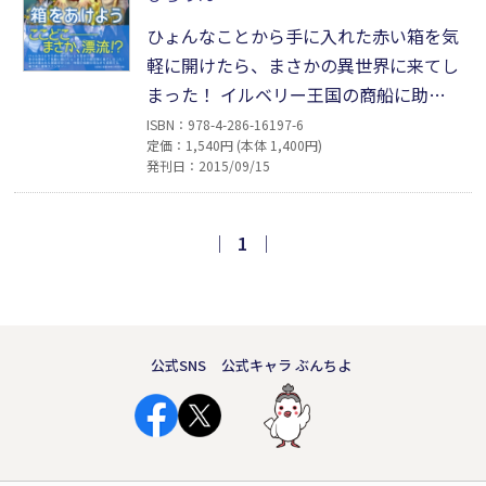
タジー、待望の第2弾!!
ひょんなことから手に入れた赤い箱を気
軽に開けたら、まさかの異世界に来てし
まった！ イルベリー王国の商船に助け
られた芽衣子は、悩みながらも正直な心
ISBN：978-4-286-16197-6
定価：1,540円 (本体 1,400円)
で行動する。与えられた仕事に全力で取
発刊日：2015/09/15
り組み、誰にでも平等に接する彼女のこ
とを、船長のレヴィ、副船長のカースを
はじめ、船員たちも受け入れていく。元
｜
1
｜
の世界に戻るために必要な、5つの宝玉
を探し出すことはできるのか!?
公式SNS
公式キャラ ぶんちよ