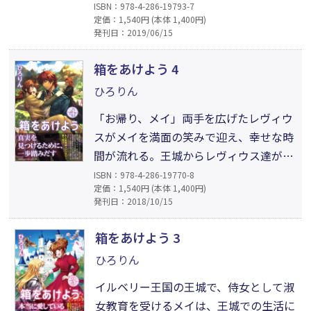
がもりだくさん。その中を進むメイたち
ISBN：978-4-286-19793-7
定価：1,540円 (本体 1,400円)
は、レグドールの里の人々を救えるの
発刊日：2019/06/15
か？ レヴィウスとカースの幼馴染を助
け、幾多の困難を乗り越えていくうち
箱をあけよう 4
に、メイの胸元の石に変化が……。そし
ひろりん
て、その色が意味するものとは？ 冒険フ
「お帰り、メイ」両手を広げたレヴィウ
ァンタジー待望の第5弾!!
スがメイを満面の笑みで迎え、幸せな時
間が流れる。王城からレヴィウス達が待
つ家に戻ったメイは、大人っぽい素敵な
ISBN：978-4-286-19770-8
定価：1,540円 (本体 1,400円)
女性になるために、淑女の常識事典をゆ
発刊日：2018/10/15
っくり読むはずが、仲間を捜しに遺跡に
行くことに。さまざまな困難を乗り越え
箱をあけよう 3
る中、ついに自分だけの正解を見つけだ
ひろりん
す──。大人気冒険ファンタジー第4
イルベリー王国の王城で、侍女として淑
弾!!
女教育を受けるメイは、王城での生活に