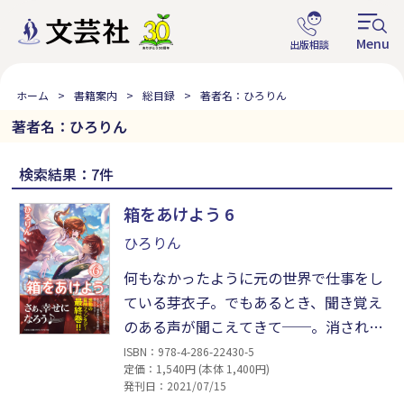
ホーム
書籍案内
総目録
著者名：ひろりん
著者名：ひろりん
検索結果：7件
箱をあけよう 6
ひろりん
何もなかったように元の世界で仕事をし
ている芽衣子。でもあるとき、聞き覚え
のある声が聞こえてきて──。消された
はずのレヴィ船長の記憶を取り戻し、な
ISBN：978-4-286-22430-5
定価：1,540円 (本体 1,400円)
んとしてでも異世界に戻ることに決めた
発刊日：2021/07/15
芽衣子だが、その方法がさっぱりわから