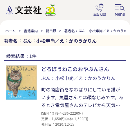
ホーム
書籍案内
総目録
著者名：ぶん：小松申尚／え：かのうか
著者名：ぶん：小松申尚／え：かのうかりん
検索結果：1件
どろぼうねこのおやぶんさん
ぶん：小松申尚／え：かのうかりん
町の商店街をなわばりにしている猫が
います。魚屋さんとは顔なじみです。あ
るとき電気屋さんのテレビから天気予
報が聞こえてきました。「今日の天気
ISBN：978-4-286-22209-7
定価：1,650円 (本体 1,500円)
はあなたの町だけ晴れのち『さんま』
発刊日：2020/12/15
…」。商売ができなくなると困った魚