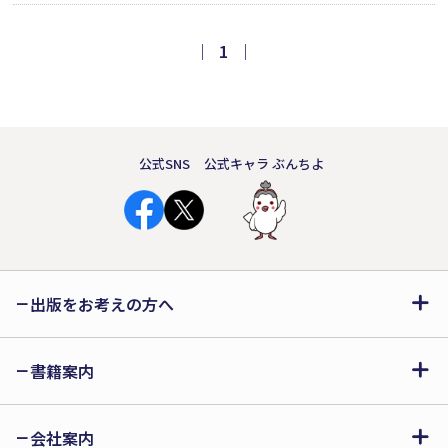
屋さんは、猫に助けを求めました。猫
は泥棒の親分です。町中から仲間の猫
｜
1
｜
を集めました──。第18回えほん大賞
ストーリー部門大賞受賞作品。
公式SNS
公式キャラ ぶんちよ
出版をお考えの方へ
書籍案内
会社案内