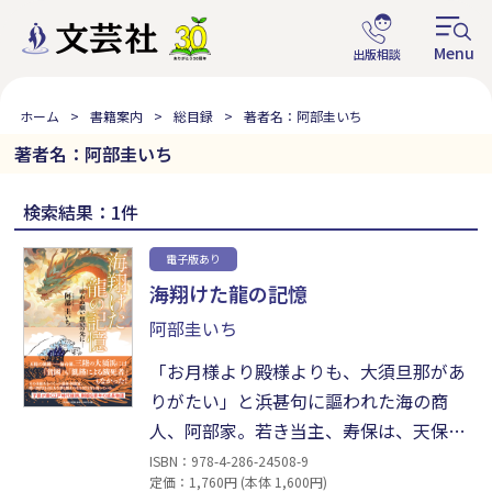
ホーム
書籍案内
総目録
著者名：阿部圭いち
著者名：阿部圭いち
検索結果：1件
電子版あり
海翔けた龍の記憶
阿部圭いち
「お月様より殿様よりも、大須旦那があ
りがたい」と浜甚句に謳われた海の商
人、阿部家。若き当主、寿保は、天保の
大飢饉の年に秋田から三千俵の救済米を
ISBN：978-4-286-24508-9
定価：1,760円 (本体 1,600円)
運び入れる大事業を成し遂げる。この偉