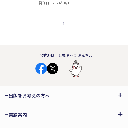
発刊日：2024/10/15
業により、三陸沿岸漁村の多くの命が救
われ、雄勝十五浜から餓死者が一人も出
なかったという。一方、吉原一の太夫と
｜
1
｜
の悲恋は、幼い頃からの縁と仙台藩の謀
略が絡み……子孫が描く江戸時代後期、
剛毅な青年の成長物語。
公式SNS
公式キャラ ぶんちよ
出版をお考えの方へ
書籍案内