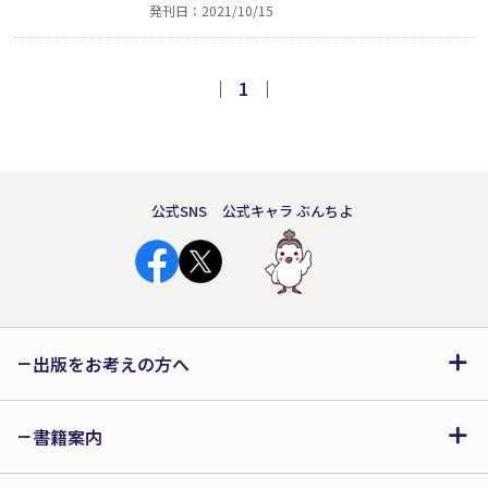
発刊日：2021/10/15
精子、受精卵のことについて詳しくご説
明していきます。不妊治療を始めようか
迷っている方、実際に治療を始めたけれ
｜
1
｜
ど不安のある方、胚培養士を目指してい
る方にはとくにおすすめの一冊。
公式SNS
公式キャラ ぶんちよ
出版をお考えの方へ
書籍案内