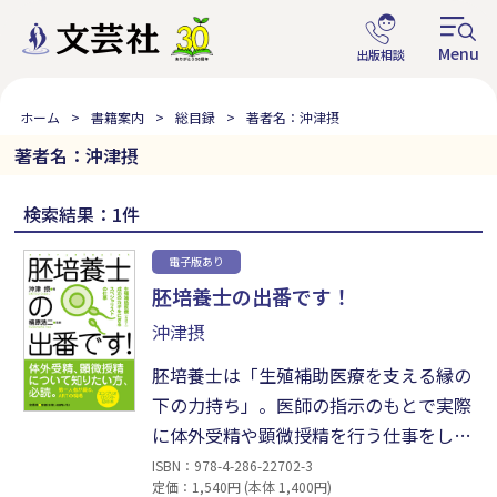
ホーム
書籍案内
総目録
著者名：沖津摂
著者名：沖津摂
検索結果：1件
電子版あり
胚培養士の出番です！
沖津摂
胚培養士は「生殖補助医療を支える縁の
下の力持ち」。医師の指示のもとで実際
に体外受精や顕微授精を行う仕事をして
います。本書では不妊治療の基礎知識か
ISBN：978-4-286-22702-3
定価：1,540円 (本体 1,400円)
ら、胚培養士目線のARTの現場、卵子や