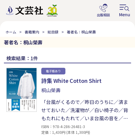
ホーム
書籍案内
総目録
著者名：桐山榮壽
著者名：桐山榮壽
検索結果：1件
電子版あり
詩集 White Cotton Shirt
桐山榮壽
「台風がくるので／昨日のうちに／済ま
せておいた／洗濯物が／白い椅子の／背
もたれにもたれて／いま台風の音を／聞
いている」（生活）。「試供品の／コロ
ISBN：978-4-286-26481-3
定価：1,430円 (本体 1,300円)
ンをつけた／女性用のコロン／誰かとい