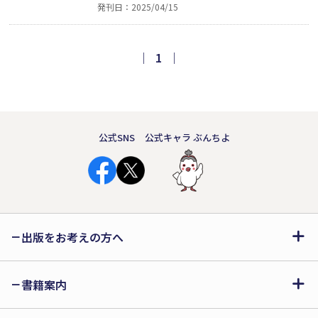
発刊日：2025/04/15
るようで／さみしくなくなった／雑踏の
中でも」（コロン）──穏やかな日常
と、その穏やかな日々の中で生まれた感
｜
1
｜
情を飾らない言葉で結晶化した45篇の
詩集。文芸社詩歌句（しかく）大賞受賞
作品。
公式SNS
公式キャラ ぶんちよ
出版をお考えの方へ
書籍案内