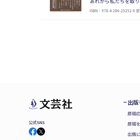
あれから私たちを取り
鉄鋼所も縮小ぎみで、
ISBN：978-4-286-25252-0
定
し、どんなに世の中が
れるはずだ。第6回人
出版
原稿
公式SNS
原稿を
出版