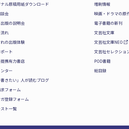
ジナル原稿用紙ダウンロード
増刷情報
相談会
映画・ドラマの原
と出版の説明会
電子書籍の新刊
の流れ
文芸社文庫
ぞれの出版体験
文芸社文庫NEO
サポート
文芸社セレクショ
の提携有力書店
POD書籍
センター
総目録
を書きたい」人が読むブログ
請求フォーム
マガ登録フォーム
テスト一覧