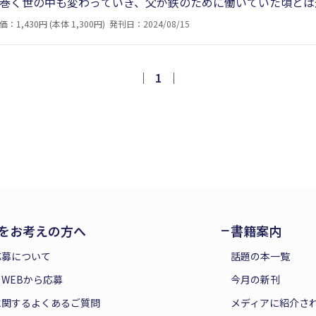
巻く世の中も変わっていき、父が鉄のために働いていた頃とは
そのいくつかの火が消されつつあると新聞や情報誌などを読む
価：1,430円 (本体 1,300円)
発刊日：2024/08/15
変わろうと父が拘わった鉄はこれからも重要な工業製品であり
生十人十色大賞長編部門最優秀賞作品。
｜
1
｜
をお考えの方へ
書籍案内
応募について
話題の本一覧
WEBから応募
今月の新刊
に関するよくあるご質問
メディアに紹介さ