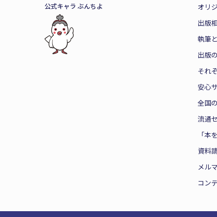
公式キャラ ぶんちよ
オリ
出版
執筆
出版
それ
安心
全国
流通
「本
資料
メル
コン