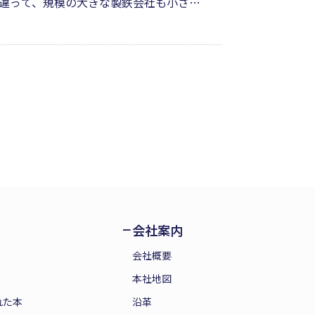
違って、規模の大きな製鉄会社も小さな
と、なんだか心が痛んでならない。しか
続け、未来の私たちを見守り、支えてく
会社案内
会社概要
本社地図
れた本
沿革