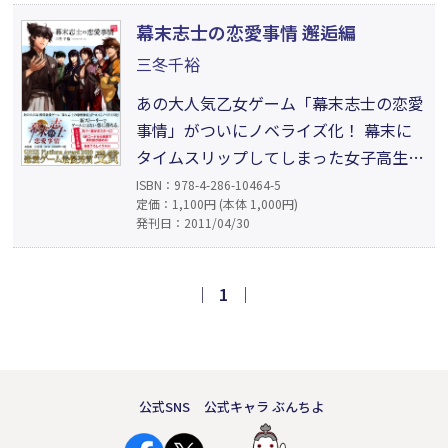
な中、高杉からも気持ちをぶつけられ
幕末志士の恋愛事情 邂逅編
る。二人の愛情の間で揺れる心。仲間達
三冬千裕
に迫る危機。動乱の世で次々とおとずれ
あの大人気乙女ゲーム「幕末志士の恋愛
る困難を乗り越えることができるのか!?
事情」がついにノベライズ化！ 幕末に
タイムスリップしてしまった女子高生
が、坂本龍馬をはじめとする志士達と出
ISBN：978-4-286-10464-5
定価：1,100円 (本体 1,000円)
逢い、次第に心が魅かれていく。大切な
発刊日：2011/04/30
人のそばにいたい。でも、未来に帰らな
きゃ──。切ない気持ちをお互いに隠し
ながら、好きになる気持ちを止められな
｜
1
｜
い。ゲームにはない筋書きでもう一度恋
に落ちる、幕末ラブストーリー。
公式SNS
公式キャラ ぶんちよ