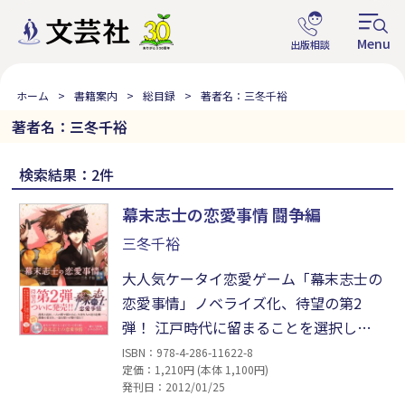
ホーム
書籍案内
総目録
著者名：三冬千裕
著者名：三冬千裕
検索結果：2件
幕末志士の恋愛事情 闘争編
三冬千裕
大人気ケータイ恋愛ゲーム「幕末志士の
恋愛事情」ノベライズ化、待望の第2
弾！ 江戸時代に留まることを選択した
主人公は、龍馬の気持ちばかりが気にな
ISBN：978-4-286-11622-8
定価：1,210円 (本体 1,100円)
ってしまう。しかし、時代は幕末。龍馬
発刊日：2012/01/25
の周辺はめまぐるしく動いていた。そん