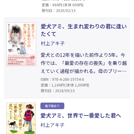
定価：660円 (本体 600円)
を起こしていた。懸命の措置を施し、
発刊日：2020/02/15
どうにか一命をとりとめる中で、母性の
目覚めに気づく。その未熟児に「友
愛犬アミ、生まれ変わりの君に逢い
達」を意味する「アミ」と名づけて世
たくて
話をするうちに、最強の親バカに…。
村上アキ子
人と犬との笑いと絆を描いたコミック
愛犬との12年を描いた前作より5年。今
エッセイを文庫化。
作では、「最愛の存在の喪失」を乗り越
えていく過程が描かれる。母のブリーダ
ー業による、パピヨンたちとの日常。そ
ISBN：978-4-286-19754-8
定価：1,100円 (本体 1,000円)
の中で著者は、天国に行ったアミの生ま
発刊日：2018/09/15
れ変わりに出会った直感を得る。喜んで
愛を注ぎこむが、先天性の病気のある子
電子版あり
で……。ペットロスに悩む愛犬家はもち
愛犬アミ、世界で一番愛した君へ
ろん、愛を知る全ての人に捧げるコミッ
村上アキ子
クエッセイ第2弾。