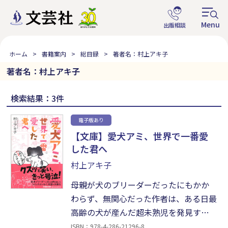
ホーム
書籍案内
総目録
著者名：村上アキ子
著者名：村上アキ子
検索結果：3件
電子版あり
【文庫】愛犬アミ、世界で一番愛
した君へ
村上アキ子
母親が犬のブリーダーだったにもかか
わらず、無関心だった作者は、ある日最
高齢の犬が産んだ超未熟児を発見す
る。わずか90グラムしかなく、心停止
ISBN：978-4-286-21296-8