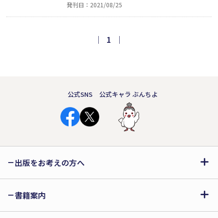
発刊日：2021/08/25
「ゆうすげは想いを秘めて朝に散り」、
「回想の川に映りし遠花火」などの味わ
い深い一句を含んだ川柳260句のほか、
｜
1
｜
短歌7首、詩10編を収録。新たな日常を
乗り越える作品集。
公式SNS
公式キャラ ぶんちよ
出版をお考えの方へ
書籍案内