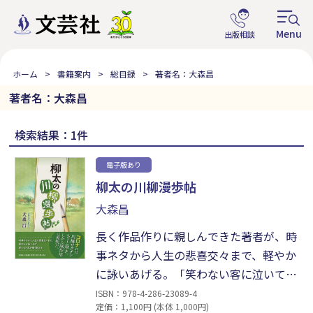
ホーム
書籍案内
総目録
著者名：大森昌
著者名：大森昌
検索結果：1件
電子版あり
柳太の川柳漫歩帖
大森昌
長く作品作りに親しんできた著者が、時
事ネタから人生の悲喜交々まで、軽やか
に詠いあげる。「笑わない客に泣いてる
初前座」、「いつものといつもの顔がい
ISBN：978-4-286-23089-4
定価：1,100円 (本体 1,000円)
つも言い」などどこか笑える一句や、