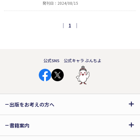
発刊日：2024/08/15
に苦悩し始めている。人類の歴史を経済
の観点から振り返り、分析し、弊害除去
のための新たな仕組みを提案する。貨幣
｜
1
｜
も組織も手段であって、目的ではない。
人の一生の目的は、精神的成長にある。
公式SNS
公式キャラ ぶんちよ
出版をお考えの方へ
書籍案内