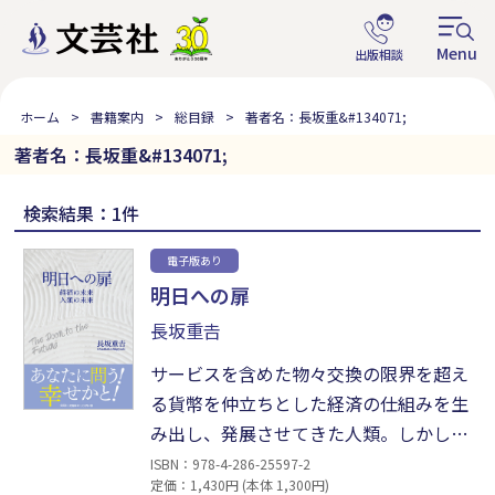
ホーム
書籍案内
総目録
著者名：長坂重&#134071;
著者名：長坂重&#134071;
検索結果：1件
電子版あり
明日への扉
長坂重𠮷
サービスを含めた物々交換の限界を超え
る貨幣を仲立ちとした経済の仕組みを生
み出し、発展させてきた人類。しかし
今、その命を育み成長させる自然環境及
ISBN：978-4-286-25597-2
定価：1,430円 (本体 1,300円)
び社会環境への経済活動がもたらす弊害