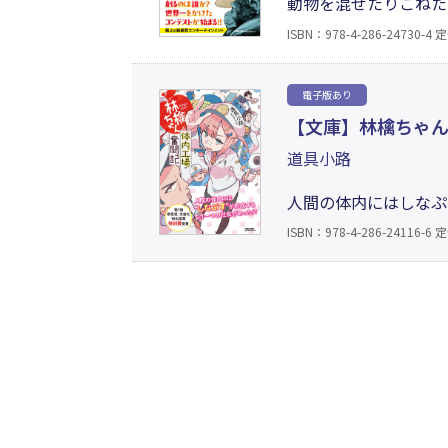
動物を混ぜたりこねた
る。翌年に開催される
ISBN：978-4-286-24730-4
定
だ。ところがそこへ、
エンターテインメント
電子版あり
【文庫】林檎ちゃん
道具小路
人間の体内にはしなぷ
球部署で働くいろりは
ISBN：978-4-286-24116-6
定
ンフルエンザ、初めて
賞特別賞受賞作。