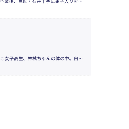
校卒業後、巨匠・石井十字に弟子入りをす
トで優勝し、実家の林檎農園を救うの
を守ることができるのか？ 極上の新感覚
ぽこ女子高生、林檎ちゃんの体の中。白血
め、日夜奮闘している。中間テスト、イ
るのか!? 第7回草思社・文芸社W出版