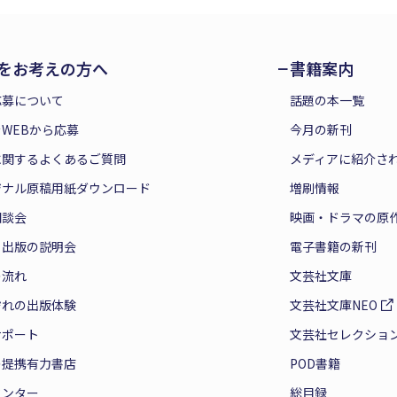
をお考えの方へ
書籍案内
応募について
話題の本一覧
WEBから応募
今月の新刊
に関するよくあるご質問
メディアに紹介さ
ジナル原稿用紙ダウンロード
増刷情報
相談会
映画・ドラマの原
と出版の説明会
電子書籍の新刊
の流れ
文芸社文庫
ぞれの出版体験
文芸社文庫NEO
サポート
文芸社セレクショ
の提携有力書店
POD書籍
センター
総目録