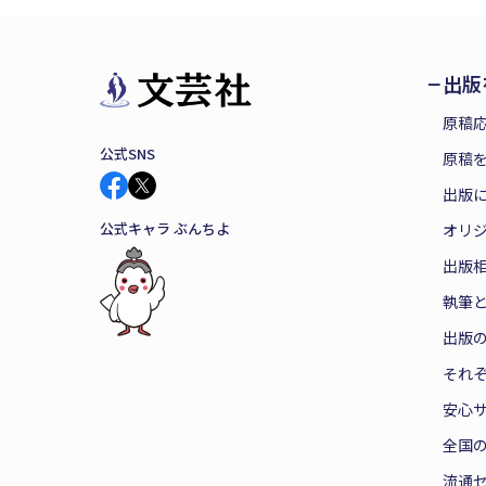
出版
原稿
公式SNS
原稿を
出版
公式キャラ ぶんちよ
オリ
出版
執筆
出版
それ
安心
全国
流通