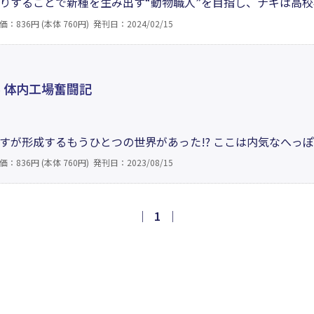
りすることで新種を生み出す“動物職人”を目指し、ナギは高
動物の祭典、万国動物博覧会。その最終日に行われるコンテス
価：836円 (本体 760円)
発刊日：2024/02/15
ナギを誘惑する悪魔のささやきが…。ナギは賞金を獲得し、母
！
 体内工場奮闘記
すが形成するもうひとつの世界があった!? ここは内気なへっ
、母体の林檎ちゃんが健康で文化的な最低限度の生活を送るた
価：836円 (本体 760円)
発刊日：2023/08/15
の恋…次々と迫り来る難敵に、しなぷす達は打ち勝つことができ
｜
1
｜