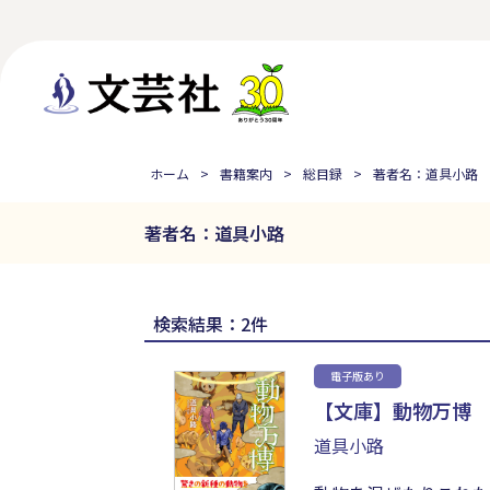
ホーム
書籍案内
総目録
著者名：道具小路
著者名：道具小路
検索結果：2件
電子版あり
【文庫】動物万博
道具小路