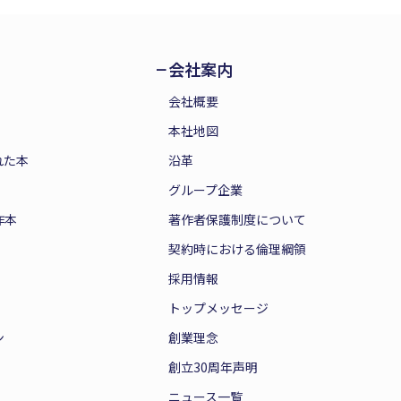
会社案内
会社概要
本社地図
れた本
沿革
グループ企業
作本
著作者保護制度について
契約時における倫理綱領
採用情報
トップメッセージ
ン
創業理念
創立30周年声明
ニュース一覧