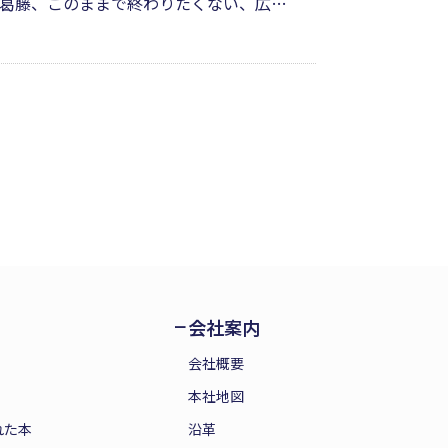
葛藤、このままで終わりたくない、広い
を燃やしながら、活版印刷工、赤旗新聞
ためてきたものをまとめた一冊。小樽で
会社案内
会社概要
本社地図
れた本
沿革