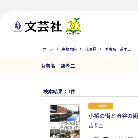
ホーム
書籍案内
総目録
著者名：苫孝二
著者名：苫孝二
検索結果：1件
POD書籍
小樽の街と渋谷の
苫孝二