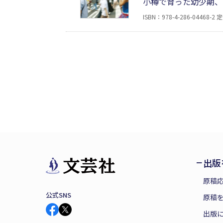
小樽で育った幼少期、
世界を見てみたいと定
ISBN：978-4-286-04468-2
定
記者を経て、渋谷区議
育った少年が渋谷区議
出版
原稿
公式SNS
原稿を
出版