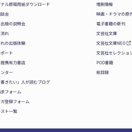
ジナル原稿用紙ダウンロード
増刷情報
相談会
映画・ドラマの原
と出版の説明会
電子書籍の新刊
の流れ
文芸社文庫
ぞれの出版体験
文芸社文庫NEO
サポート
文芸社セレクショ
の提携有力書店
POD書籍
センター
総目録
を書きたい」人が読むブログ
請求フォーム
マガ登録フォーム
テスト一覧