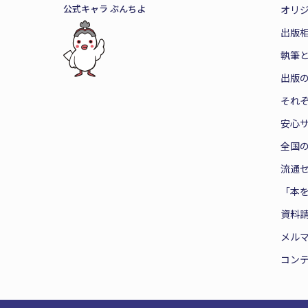
公式キャラ ぶんちよ
オリ
出版
執筆
出版
それ
安心
全国
流通
「本
資料
メル
コン