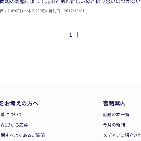
両親の離婚によって兄弟と別れ新しい母と折り合いのつかない
時制高校卒業を機に上京を心に決めた青年期、革命運動に情熱
価：2,420円 (本体 2,200円)
発刊日：2017/10/01
会議員として奮闘する現在。その自らの軌跡を短編にしてした
会議員なるまでの変遷がわかる小説集になっている。
｜
1
｜
をお考えの方へ
書籍案内
応募について
話題の本一覧
WEBから応募
今月の新刊
に関するよくあるご質問
メディアに紹介さ