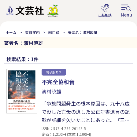
ホーム
書籍案内
総目録
著者名：濱村暁雄
著者名：濱村暁雄
検索結果：1件
電子版あり
不完全協和音
濱村暁雄
「争族問題発生の根本原因は、九十八歳
で没した亡母の遺した公正証書遺言の記
載が詳細を欠いたことにあった。『三人
が平等に分けよ』という趣旨の大まかな
ISBN：978-4-286-26148-5
定価：1,210円 (本体 1,100円)
表現があっただけなのだ。このため個々