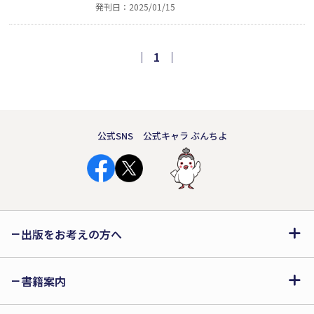
発刊日：2025/01/15
の財産の扱いをめぐり三姉妹の間に諍い
が生じた──」。なれそめから結婚当時
に鳴った「ドミソ」の和音が、「ド、
｜
1
｜
ミ」程度の不完全協和音になったことを
佐山は痛感するようになる。
公式SNS
公式キャラ ぶんちよ
出版をお考えの方へ
書籍案内