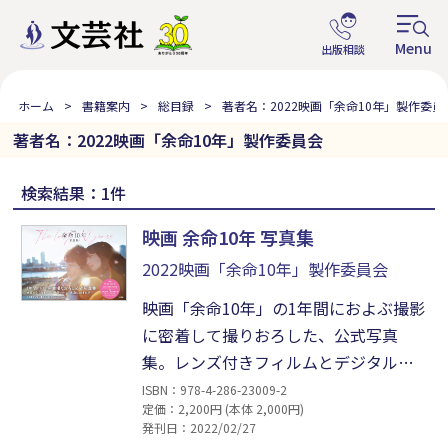
ホーム
書籍案内
総目録
著者名：2022映画「余命10年」製作委員
著者名：2022映画「余命10年」製作委員会
検索結果：1件
映画 余命10年 写真集
2022映画「余命10年」製作委員会
映画「余命10年」の1年間におよぶ撮影
に密着して撮りおろした、公式写真
集。レンズ付きフィルムとデジタルの2
種類のカメラを使用。小松菜奈自身が
ISBN：978-4-286-23009-2
定価：2,200円 (本体 2,000円)
選んだ、臨場感あふれる、ここでしか
発刊日：2022/02/27
見られない写真が満載!! 「涙よりもせ