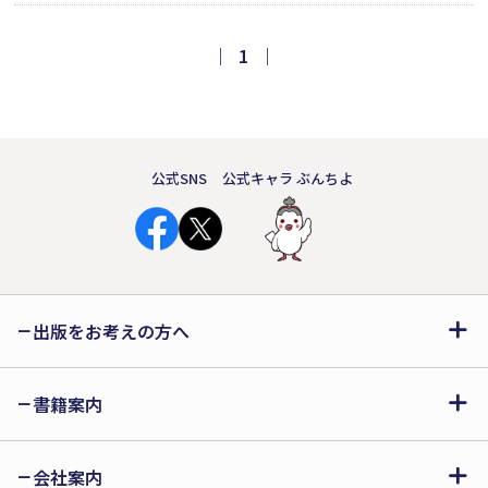
つない」映画の「10年」がこの一冊の
中に永遠に刻まれる。茉莉（小松菜
｜
1
｜
奈）と和人（坂口健太郎）の直筆の手
紙も収録。
公式SNS
公式キャラ ぶんちよ
出版をお考えの方へ
書籍案内
会社案内