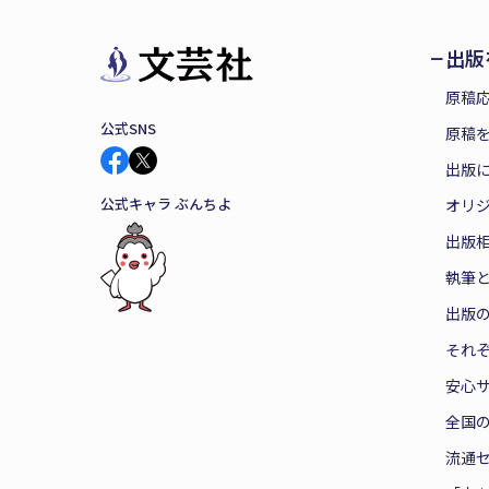
出版
原稿
公式SNS
原稿を
出版
公式キャラ ぶんちよ
オリ
出版
執筆
出版
それ
安心
全国
流通