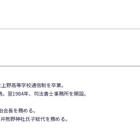
立上野高等学校通信制を卒業。
格。翌1984年、司法書士事務所を開設。
自治会長を務める。
新井熊野神社氏子総代を務める。