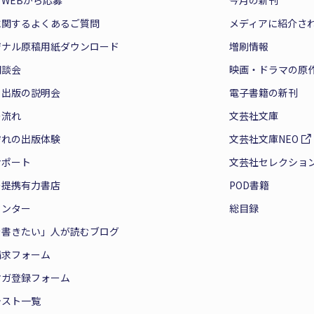
WEBから応募
今月の新刊
に関するよくあるご質問
メディアに紹介さ
ジナル原稿用紙ダウンロード
増刷情報
相談会
映画・ドラマの原
と出版の説明会
電子書籍の新刊
の流れ
文芸社文庫
ぞれの出版体験
文芸社文庫NEO
サポート
文芸社セレクショ
の提携有力書店
POD書籍
センター
総目録
を書きたい」人が読むブログ
請求フォーム
マガ登録フォーム
テスト一覧