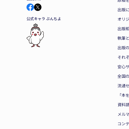
原稿を
出版
公式キャラ ぶんちよ
オリ
出版
執筆
出版
それ
安心
全国
流通
「本
資料
メル
コン