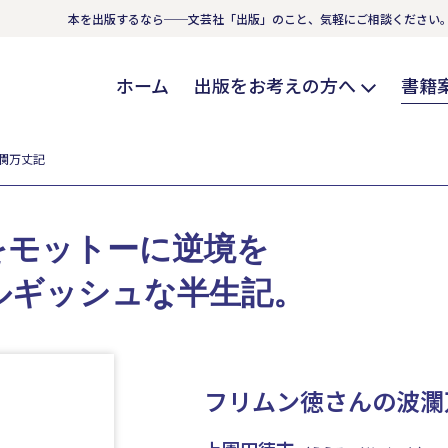
本を出版するなら──文芸社「出版」のこと、気軽にご相談ください
ホーム
出版をお考えの方へ
書籍
瀾万丈記
をモットーに逆境を
ルギッシュな半生記。
フリムン徳さんの波瀾