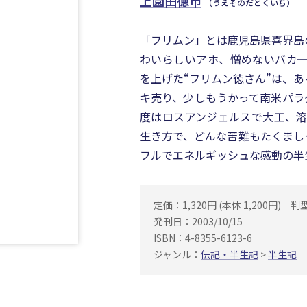
上園田徳市
（うえそのだとくいち）
「フリムン」とは鹿児島県喜界島
わいらしいアホ、憎めないバカ─
を上げた“フリムン徳さん”は、
キ売り、少しもうかって南米パラ
度はロスアンジェルスで大工、溶
生き方で、どんな苦難もたくまし
フルでエネルギッシュな感動の半
定価：1,320円 (本体 1,200円)
判
発刊日：2003/10/15
ISBN：4-8355-6123-6
ジャンル：
伝記・半生記
>
半生記