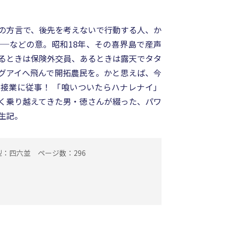
の方言で、後先を考えないで行動する人、か
─などの意。昭和18年、その喜界島で産声
あるときは保険外交員、あるときは露天でタタ
グアイへ飛んで開拓農民を。かと思えば、今
接業に従事！ 「喰いついたらハナレナイ」
く乗り越えてきた男・徳さんが綴った、パワ
生記。
型：四六並
ページ数：296