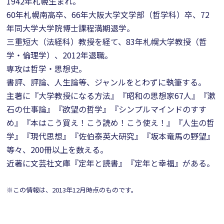
1942年札幌生まれ。
60年札幌南高卒、66年大阪大学文学部（哲学科）卒、72
年同大学大学院博士課程満期退学。
三重短大（法経科）教授を経て、83年札幌大学教授（哲
学・倫理学）、2012年退職。
専攻は哲学・思想史。
書評、評論、人生論等、ジャンルをとわずに執筆する。
主著に『大学教授になる方法』『昭和の思想家67人』『漱
石の仕事論』『欲望の哲学』『シンプルマインドのすす
め』『本はこう買え！こう読め！こう使え！』『人生の哲
学』『現代思想』『佐伯泰英大研究』『坂本竜馬の野望』
等々、200冊以上を数える。
近著に文芸社文庫『定年と読書』『定年と幸福』がある。
※この情報は、2013年12月時点のものです。