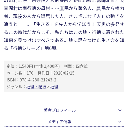
幻の村と浄土宗寺院／人間堤防／伊能忠敬と葛飾北斎／欠
真間村は南行徳の母村……庶民から著名人、農民から権力
者、現役の人から隠居した人、さまざまな「人」の動きを
追うと──。「生きる」を先人から学ぼう！ 天災の多発す
るこの時代だからこそ、私たちはこの地・行徳に遺された
知恵を見つけ出すべきである。地に足をつけた生き方を知
る「行徳シリーズ」第6弾。
定価：1,540円 (本体 1,400円)
判型：四六並
ページ数：170
発刊日：2020/02/15
ISBN：978-4-286-21243-2
ジャンル：
地理・紀行
>
地理
著者プロフィール
メディア情報