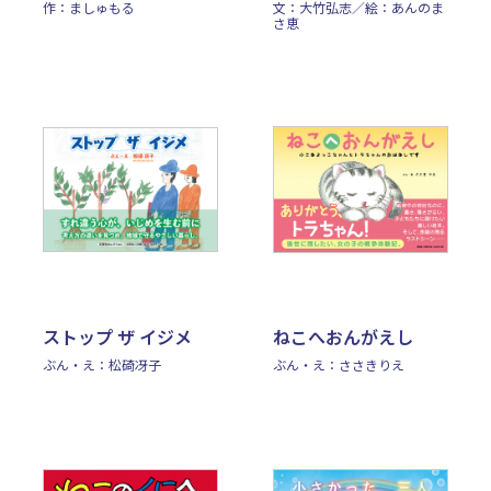
作：ましゅもる
文：大竹弘志／絵：あんのま
さ恵
ストップ ザ イジメ
ねこへおんがえし
ぶん・え：松碕冴子
ぶん・え：ささきりえ