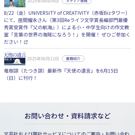
2025年08月04日
メディア情報
8/22（金）UNIVERSITY of CREATIVITY（赤坂Bizタワー）
にて、座間耀永さん（第3回Reライフ文学賞長編部門最優
秀賞受賞作『父の航海』）による小・中学生向けの作文教
室「言葉の世界の海賊になろう！」を開催！ ぜひご参加く
ださい！
2025年06月12日
書籍紹介
竜樹諒（たつき諒）最新作『天使の遺言』を6月15日
（日）に刊行！
お問い合わせ・資料請求など
文芸社および弊社サービスについてのご案内・お問い合わ