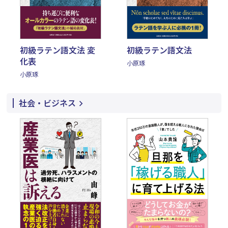
初級ラテン語文法 変
初級ラテン語文法
化表
小原琢
小原琢
社会・ビジネス