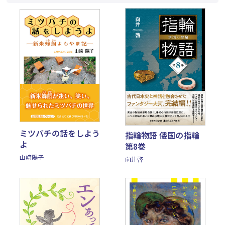
ミツバチの話をしよう
指輪物語 倭国の指輪
よ
第8巻
山﨑陽子
向井啓