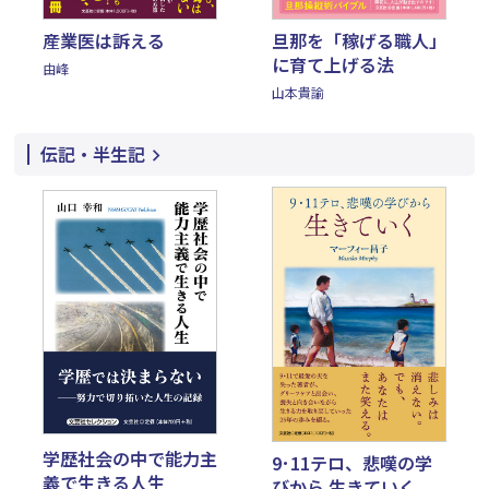
旦那を「稼げる職人」
産業医は訴える
に育て上げる法
由峰
山本貴諭
伝記・半生記
学歴社会の中で能力主
9･11テロ、悲嘆の学
義で生きる人生
びから 生きていく