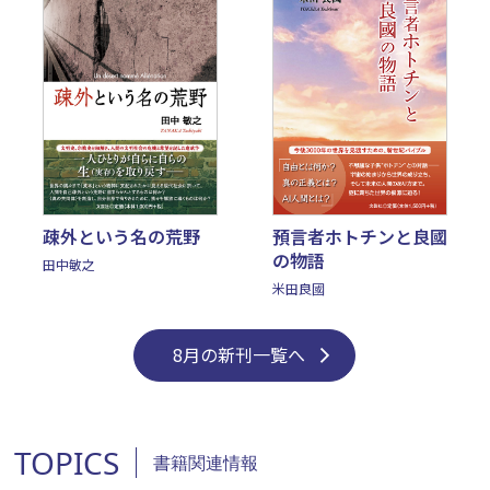
疎外という名の荒野
預言者ホトチンと良國
の物語
田中敏之
米田良國
8月の新刊一覧へ
TOPICS
書籍関連情報