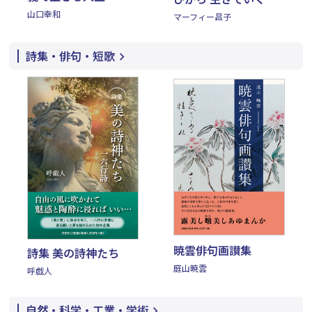
山口幸和
マーフィー昌子
詩集・俳句・短歌
暁雲俳句画讃集
詩集 美の詩神たち
庭山暁雲
呼戯人
自然・科学・工業・学術