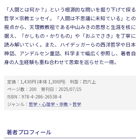
「人間とは何か？」という根源的な問いを掘り下げて探る
哲学×宗教エッセイ。「人間は不思議に未知ている」との
視点から、天理教教祖である中山みきの思想と生涯を核に
据え、「かしもの・かりもの」や「おふでさき」を丁寧に
読み解いていく。また、ハイデッガーらの西洋哲学や日本
神話、アンデルセン童話、科学まで幅広く参照し、著者自
身の人生経験も重ね合わせて思索を巡らせた一冊。
定価：1,430円 (本体 1,300円)
判型：四六上
ページ数：200
発刊日：2025/07/15
ISBN：978-4-286-26538-4
ジャンル：
哲学・心理学・宗教
>
哲学
著者プロフィール