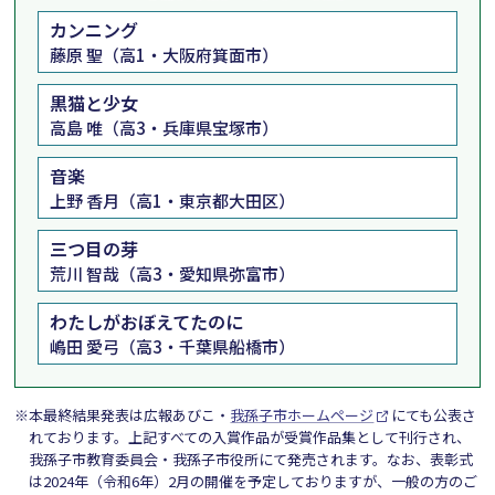
カンニング
藤原 聖（高1・大阪府箕面市）
黒猫と少女
高島 唯（高3・兵庫県宝塚市）
音楽
上野 香月（高1・東京都大田区）
三つ目の芽
荒川 智哉（高3・愛知県弥富市）
わたしがおぼえてたのに
嶋田 愛弓（高3・千葉県船橋市）
※本最終結果発表は広報あびこ・
我孫子市ホームページ
にても公表さ
れております。上記すべての入賞作品が受賞作品集として刊行され、
我孫子市教育委員会・我孫子市役所にて発売されます。なお、表彰式
は2024年（令和6年）2月の開催を予定しておりますが、一般の方のご