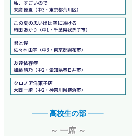
私、すごいので
末廣 優夏（中3・東京都荒川区）
この夏の思い出は空に透ける
時田 あかり（中1・千葉県我孫子市）
君と僕
佐々木 由宇（中3・東京都調布市）
友達依存症
加藤 晴乃（中2・愛知県春日井市）
クロノア洋菓子店
大西 一綺（中2・神奈川県横浜市）
─── 高校生の部 ───
～ 一席 ～