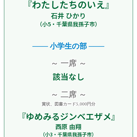
『
わたしたちのいえ
』
石井 ひかり
（小5・千葉県我孫子市）
─── 小学生の部 ───
～ 一席 ～
該当なし
～ 二席 ～
賞状、図書カード5,000円分
『
ゆめみる
ジンベエザメ
』
西原 由翔
（小3・千葉県我孫子市）