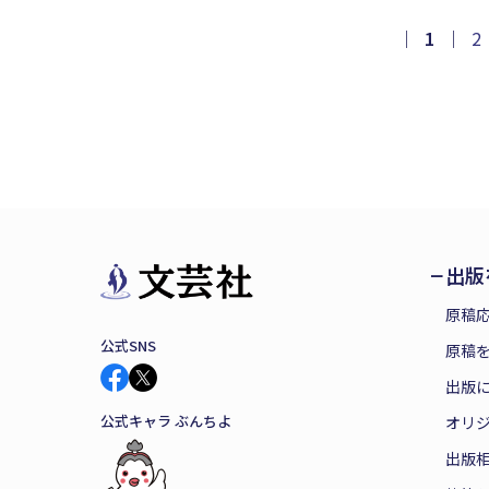
｜
1
｜
2
出版
原稿
公式SNS
原稿を
出版
公式キャラ ぶんちよ
オリ
出版