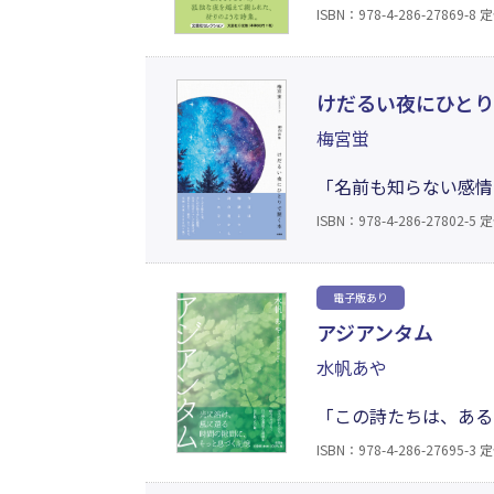
情、死への想い……。
ISBN：978-4-286-27869-8
定
め、生きようとした日
けだるい夜にひと
梅宮蛍
「名前も知らない感情
この詩を読んで」少し
ISBN：978-4-286-27802-5
定
癒しは手に入らないけ
集。
電子版あり
アジアンタム
水帆あや
「この詩たちは、ある
めき──それらはいつ
ISBN：978-4-286-27695-3
定
きますように」（本文