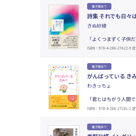
電子版あり
詩集 それでも日々
きぬ紗綾
「よくつまずく子供だ
普通でいたかった あ
ISBN：978-4-286-27622-9
定
それでも日々は続くか
り）第2回文芸社詩歌
電子版あり
がんばっている き
わきっちょ
「君とはちがう人間で
れない／どっか一緒に
ISBN：978-4-286-27181-1
定
してきた日々の中で生
たやさしい詩集。
電子版あり