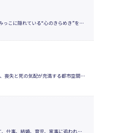
みっこに隠れている“心のきらめき”を、
、ページの向こうから物語たちが「ね
れるサプライズ作品集。ワールドワイド
、喪失と死の気配が充満する都市空間の
抱えながらも、「存在の感触」を探し求
べき詩が、ここにある。
て、仕事、結婚、育児、家事に追われ、