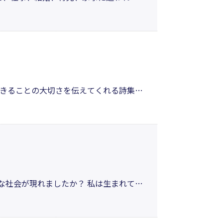
淡々と生きてゆく。少女のような清らか
と強さ、そして思いやりの大切さを素朴
きることの大切さを伝えてくれる詩集。
ると、悲しみや苦しみさえ、やがて命を
るただそれだけで幸せなのだと思わせて
な社会が現れましたか？ 私は生まれてか
はモノ申したい。どんな逆風が吹こうと
だけでかーなーりー理不尽じゃない？