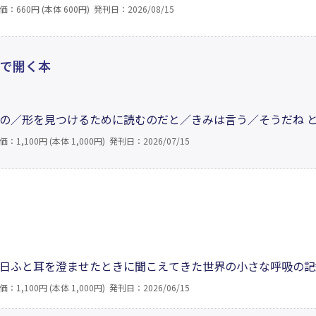
そして、大切な人が隣にいる喜び。揺れ続ける心を見つめなが
価：660円 (本体 600円)
発刊日：2026/08/15
々。静かな言葉のひとつひとつが、読む人の胸にそっと寄り添
りで開く本
の／形を見つけるために読むのだと／きみは言う／そうだね 
だけ疲れた夜。少しだけ持て余した感情。読めば救われる、と
価：1,100円 (本体 1,000円)
発刊日：2026/07/15
れど、気分に任せてページを開けば、重なり合う一篇が、きっ
日ふと耳を澄ませたときに聞こえてきた世界の小さな呼吸の記
も記憶の奥で静かに揺れています。（中略）どうか、ページを
価：1,100円 (本体 1,000円)
発刊日：2026/06/15
より）。10代の終わりから60代の半ばまで、目に映る風景や心