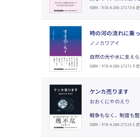
気づけば家には年老い
ISBN：978-4-286-27173-6
定
な心を持ちながら。自
に詠いあげた詩集。
時の河の流れに乗
ノノカワアイ
自然の光や水に支えら
季節はめぐり、光は射
ISBN：978-4-286-27271-9
定
支える力に変わってい
くれる。
ケンカ売ります
おおくにやのえり
戦争もなく、制度も整
ら一度も見たことがあ
ISBN：978-4-286-27110-1
定
も、違うモノは違うと