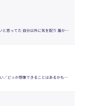
いと思ってた 自分以外に気を配り 誰かの
どんなにだめでも 全然いいし 全部いい
るひとでいたい」（「それでも日々は」よ
い／どっか想像できることはあるかもし
定するよ」──生きづらさを感じて過ご
ていい──そんなメッセージが込められ