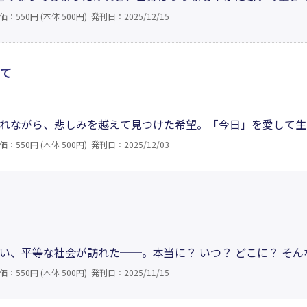
た自分ひとり……。しかしそれを悔いるでも悲しむでもなく、
価：550円 (本体 500円)
発刊日：2025/12/15
然豊かな山里に身を置きながら、人が失ってはいけない優しさ
って
れながら、悲しみを越えて見つけた希望。「今日」を愛して生
し、水は流れ、大地は静かに息をする。その調べに耳を澄ませ
価：550円 (本体 500円)
発刊日：2025/12/03
く。この詩集は、自然とともに生きることの喜びと、生きてい
い、平等な社会が訪れた──。本当に？ いつ？ どこに？ そん
りません。今も蔓延る理不尽で不平等で男尊女卑な社会に、私
価：550円 (本体 500円)
発刊日：2025/11/15
言いたい。アナーキーでパンクな著者の反逆の詩集。女である