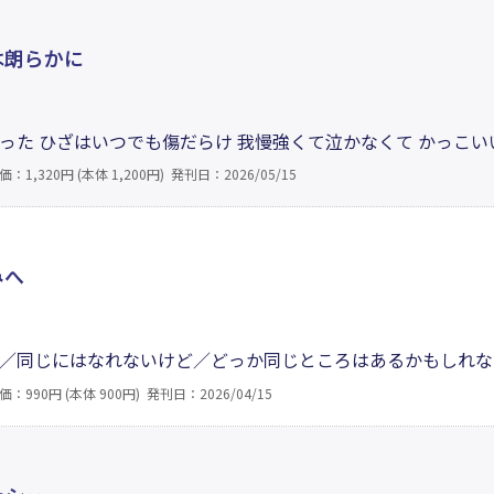
は朗らかに
った ひざはいつでも傷だらけ 我慢強くて泣かなくて かっこい
なたも色々あったけど 私も色々あったけど 全部が体を流れてる 
価：1,320円 (本体 1,200円)
発刊日：2026/05/15
ら あきらめて また前を向く それでも日々は朗らかに 光を配
句大賞受賞作品。
みへ
／同じにはなれないけど／どっか同じところはあるかもしれな
寄り添えるかもしれない／君が誰かに否定されても／ぼくが肯
価：990円 (本体 900円)
発刊日：2026/04/15
まれた、ゆるっと本気のエール。ひとりじゃない、無理しなく