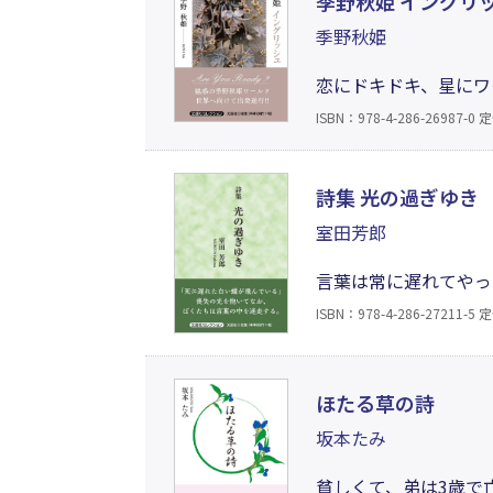
季野秋姫 イングリ
季野秋姫
恋にドキドキ、星にワ
そっと集めたお菓子み
ISBN：978-4-286-26987-0
定
え、次はこっち！」と
に英語対訳付。
詩集 光の過ぎゆき
室田芳郎
言葉は常に遅れてやっ
なかで、もはや意味の
ISBN：978-4-286-27211-5
定
める試みであり、現代
ほたる草の詩
坂本たみ
貧しくて、弟は3歳で