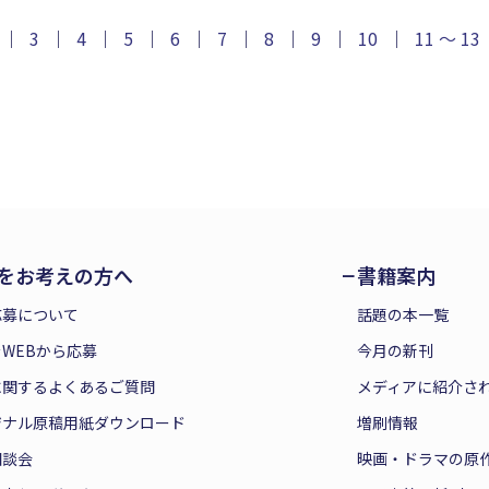
｜
3
｜
4
｜
5
｜
6
｜
7
｜
8
｜
9
｜
10
｜
11 ～ 13
をお考えの方へ
書籍案内
応募について
話題の本一覧
WEBから応募
今月の新刊
に関するよくあるご質問
メディアに紹介さ
ジナル原稿用紙ダウンロード
増刷情報
相談会
映画・ドラマの原