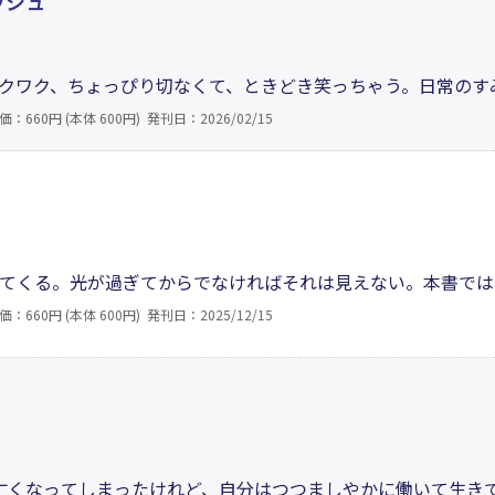
ッシュ
クワク、ちょっぴり切なくて、ときどき笑っちゃう。日常のす
たいな作品集。読めば読むほど、気持ちがカラフルに弾みだし
価：660円 (本体 600円)
発刊日：2026/02/15
手招きしてくる。ページをめくるたびに、驚きと感動が満ち溢
てくる。光が過ぎてからでなければそれは見えない。本書では
まとわりつかない言葉たちを静かに拾い集める。自己の崩壊を
価：660円 (本体 600円)
発刊日：2025/12/15
詩の可能性を問う沈黙の問いかけでもある。こうして書かれる
亡くなってしまったけれど、自分はつつましやかに働いて生き