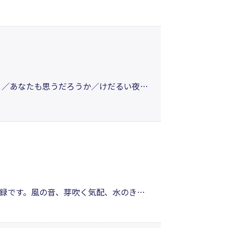
ら、それでも誰かを愛し、ぬくもりを求
ってくれる散文詩集。
と／あなたも思うだろうか／けだるい夜に
は言えない。読んでもコンビニエントな
とある。自分と向き合う時間のための詩
録です。風の音、芽吹く気配、水のきら
めくるあなたの心にもやわらかな風が届
模様を詩に綴った30篇。