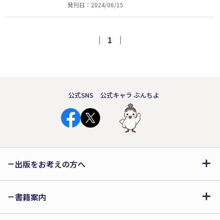
発刊日：2024/06/15
星のことを好きなクラスメイトからは怪
しい目つきでみられたり。奇想天外な事
件によって、一方的な片思いはいつしか
｜
1
｜
「本物」に変わって……。現役小学生が
描くファンタジー恋愛小説。
公式SNS
公式キャラ ぶんちよ
出版をお考えの方へ
書籍案内