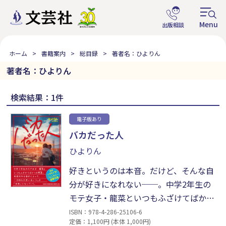
ホーム
書籍案内
総目録
著者名：ひよりん
著者名：ひよりん
検索結果：1件
電子版あり
バカだった人
ひよりん
好きというのは本音。だけど、そんな自
分が好きになれない──。中学2年生の
モテ女子・龍菜といつもふざけてばかり
の照星。親友のために書き溜めた「未来
ISBN：978-4-286-25106-6
定価：1,100円 (本体 1,000円)
ボックス」から妖精があらわれたり、照