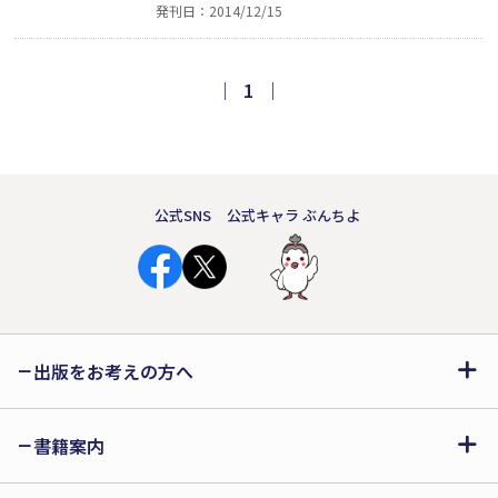
発刊日：2014/12/15
和を愛した男が生涯をかけた夢とは？
秀吉の天下統一を影で支えながら110余
万石の大大名に上りつめ、「天下の調
｜
1
｜
整役」として名をはせた、豊臣秀長の
波乱に満ちた生涯を描く！
公式SNS
公式キャラ ぶんちよ
出版をお考えの方へ
書籍案内