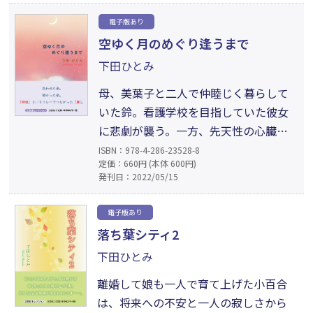
牧師の助言も得て、手術することを決
電子版あり
意するが……。沖縄の穏やかな風の下
空ゆく月のめぐり逢うまで
で繰り広げられる究極の試練、試され
下田ひとみ
る神への信仰。日本図書館協会選定図
書の文庫化。
母、美葉子と二人で仲睦じく暮らして
いた鈴。看護学校を目指していた彼女
に悲劇が襲う。一方、先天性の心臓疾
患で、闘病生活を送っている理玖。彼
ISBN：978-4-286-23528-8
定価：660円 (本体 600円)
は燃え尽きようとしている命を必死に
発刊日：2022/05/15
繋ぎ止めつつ、ドナーの出現を待ち望
んでいた。交わらないはずの二人の運
電子版あり
命が交差した時、起こった奇跡とは、
落ち葉シティ2
そして失意の美葉子を癒すものとは
下田ひとみ
──。命の尊厳と愛おしさを称える物
語。
離婚して娘も一人で育て上げた小百合
は、将来への不安と一人の寂しさから