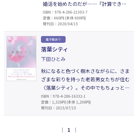
婚活を始めたのだが……『計算できな
い女』、絢子は毒舌DJのやなかんに年
ISBN：978-4-286-21503-7
定価：660円 (本体 600円)
甲斐もなく恋をした。思いを伝えるた
発刊日：2020/04/15
めに手編みのセーターを編むのだが、
編み目が詰まりすぎて……『セーター
電子版あり
に愛をこめて』など、人を思う気持ちが
落葉シティ
ときに交わり、すれ違い、綾なして落ち
下田ひとみ
葉シティの街の紋様を描き出す8編を収
録。
秋になると色づく樹木さながらに、さま
ざまな彩りを持った老若男女たちが住む
〈落葉シティ〉。その中でもちょっと変
わった人が集う不思議な館〈カナリィ
ISBN：978-4-286-16332-1
定価：1,320円 (本体 1,200円)
館〉。本当の想いを内面に隠しながら、
発刊日：2015/07/15
他人の心配をしてばかり……。さあ、今
日は何が起こるのか──。〈やさしさ〉
溢れるこの街で巡り会った人々が織りな
｜
1
｜
す、ちょっと変わった“愛”の物語。あな