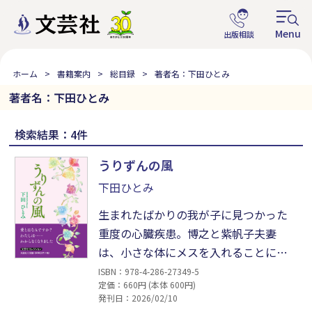
ホーム
書籍案内
総目録
著者名：下田ひとみ
著者名：下田ひとみ
検索結果：4件
うりずんの風
下田ひとみ
生まれたばかりの我が子に見つかった
重度の心臓疾患。博之と紫帆子夫妻
は、小さな体にメスを入れることに躊
躇する。神ははたしてこのような惨い
ISBN：978-4-286-27349-5
定価：660円 (本体 600円)
仕打ちをなさるのだろうか。キリスト
発刊日：2026/02/10
者としての葛藤。やがて元医師の赤嶺