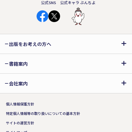
告げられた言葉とは？ ──累計30万部
公式SNS
公式キャラ ぶんちよ
のヒットシリーズから生まれた、若手新
鋭作家によるハートウォーミングストー
リー。
出版をお考えの方へ
書籍案内
会社案内
個人情報保護方針
特定個人情報等の取り扱いについての基本方針
サイトの運営方針