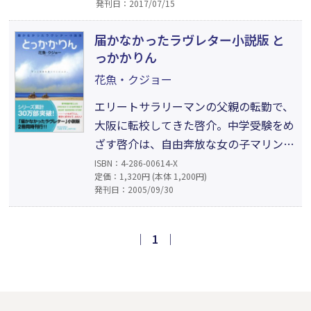
発刊日：2017/07/15
れない。そんな優柔不断な啓介に、つい
に転機が訪れる…。家族や友だちとの距
届かなかったラヴレター小説版 と
離感。異性に対する想い。10代ならで
っかかりん
はの複雑な心の機微を描いた甘くて、ほ
花魚・クジョー
ろ苦い青春ストーリー。
エリートサラリーマンの父親の転勤で、
大阪に転校してきた啓介。中学受験をめ
ざす啓介は、自由奔放な女の子マリンと
出会う。自分の家庭とは全く異なるハチ
ISBN：4-286-00614-X
定価：1,320円 (本体 1,200円)
ャメチャなマリンの両親に不思議と心の
発刊日：2005/09/30
安らぎを感じながら少年時代を過ごす
が、父親の急死から転校で離れ離れにな
ってしまう。やがてそれぞれの道を歩ん
｜
1
｜
だ二人には、お互いを必要とする気持ち
が芽生えるが…。マリンからの返事をず
っと待っていた啓介にマリンの両親から