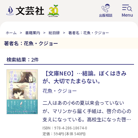
ホーム
書籍案内
総目録
著者名：花魚・クジョー
著者名：花魚・クジョー
検索結果：2件
【文庫NEO】…結論。ぼくはきみ
が、大切でたまらない。
花魚・クジョー
二人はあの小6の夏以来会っていない
が、マリンから届く手紙は、啓介の心の
支えになっている。高校生になった啓介
は、ちはるのことが気になりはじめる
ISBN：978-4-286-18674-0
定価：594円 (本体 540円)
が、どうしてもマリンのことが頭から離