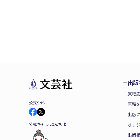
出版
原稿
公式SNS
原稿を
出版
公式キャラ ぶんちよ
オリ
出版