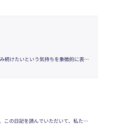
を著者はずっと歌っている。人生は言葉
詩が作り出されたのではないかと思う。
み続けたいという気持ちを象徴的に表現
行く末を折々の季節の彩の中に自分史の
いう時代を生きる様々な問題も詠ってい
、この日記を読んでいただいて、私たち
維持し、私たち家族が幸せに生きてゆく
れません。（「はじめに」より）