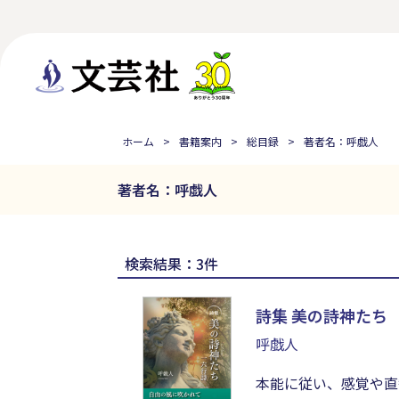
ホーム
書籍案内
総目録
著者名：呼戯人
著者名：呼戯人
検索結果：3件
詩集 美の詩神たち
呼戯人
本能に従い、感覚や直