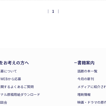
｜
1
｜
をお考えの方へ
書籍案内
応募について
話題の本一覧
WEBから応募
今月の新刊
に関するよくあるご質問
メディアに紹介さ
ジナル原稿用紙ダウンロード
増刷情報
相談会
映画・ドラマの原