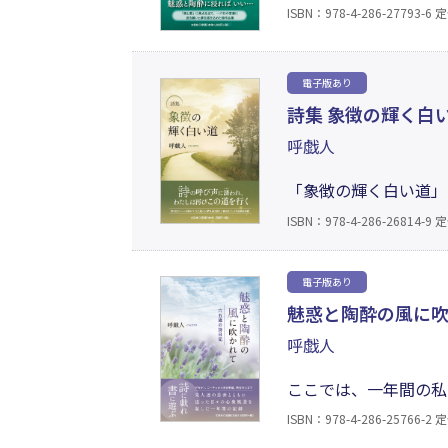
の」と言っている通り
ISBN：978-4-286-27793-6
定
にならない微妙な感情
電子版あり
詩集 象徴の輝く白
呼戯人
「象徴の輝く白い道」
している。定年退職後
ISBN：978-4-286-26814-9
定
ように詠った。四季の
る。62篇を収録した
電子版あり
魅惑と陶酔の風に
呼戯人
ここでは、一年間の私
家族の想いを共有して
ISBN：978-4-286-25766-2
定
ために、何が必要か考