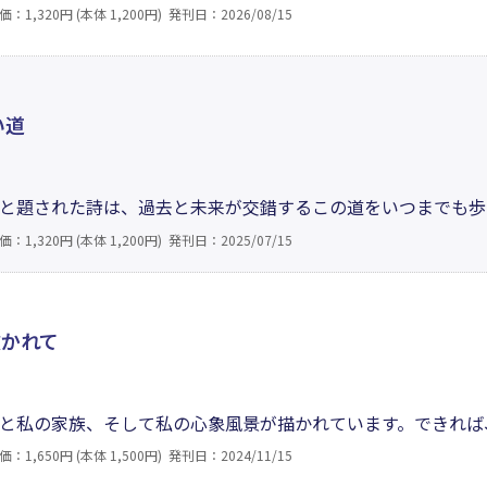
、愛こそが美を生み出すのである。そんな美と愛の微妙な関係
価：1,320円 (本体 1,200円)
発刊日：2026/08/15
、運命の働きや偶然の出会いに満ちていて、それを歌うために
い道
と題された詩は、過去と未来が交錯するこの道をいつまでも歩
、人生のモットーを「読む書く生きる」に定め、人生の来し方
価：1,320円 (本体 1,200円)
発刊日：2025/07/15
移り変わりと人生の四季が折り重ねられた詩は特徴的で、今と
詩集。
吹かれて
と私の家族、そして私の心象風景が描かれています。できれば
いただけると大変嬉しく思います。これから健康をどうやって
価：1,650円 (本体 1,500円)
発刊日：2024/11/15
えてみました。どこかにあなたの興味を惹く話題があるかもし