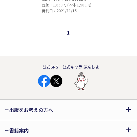
定価：1,650円 (本体 1,500円)
上海、フィリピン、硫黄島と三度にわた
発刊日：2021/11/15
り召集された陸軍軍医大尉は、大本営の
「硫黄島玉砕」発表後、どう行動したの
か。米軍との交渉、病院組織内での調
｜
1
｜
整、意思統一への努力……。戦争体験の
風化、忘却がある今こそ残すべき記録。
公式SNS
公式キャラ ぶんちよ
出版をお考えの方へ
書籍案内