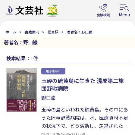
ホーム
書籍案内
総目録
著者名：野口巌
著者名：野口巌
検索結果：1件
電子版あり
玉砕の硫黄島に生きた 混成第二旅
団野戦病院
野口巌
玉砕の島といわれた硫黄島。その中にあ
った陸軍野戦病院は、水、医療資材不足
の状況下で、どう活動し、運営されたの
か。その全貌を余すところなく伝える。
ISBN：978-4-286-23122-8