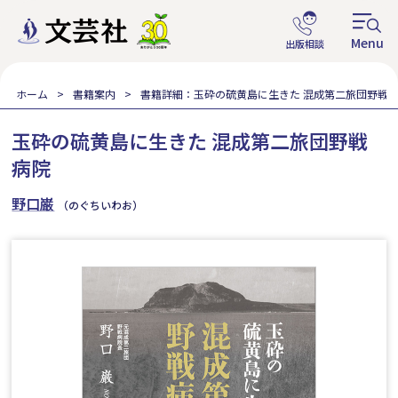
ホーム
書籍案内
書籍詳細：玉砕の硫黄島に生きた 混成第二旅団野戦
玉砕の硫黄島に生きた 混成第二旅団野戦
病院
野口巌
（のぐちいわお）