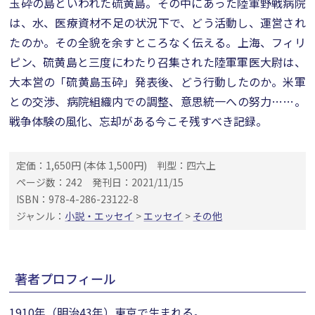
玉砕の島といわれた硫黄島。その中にあった陸軍野戦病院
は、水、医療資材不足の状況下で、どう活動し、運営され
たのか。その全貌を余すところなく伝える。上海、フィリ
ピン、硫黄島と三度にわたり召集された陸軍軍医大尉は、
大本営の「硫黄島玉砕」発表後、どう行動したのか。米軍
との交渉、病院組織内での調整、意思統一への努力……。
戦争体験の風化、忘却がある今こそ残すべき記録。
定価：1,650円 (本体 1,500円)
判型：四六上
ページ数：242
発刊日：2021/11/15
ISBN：978-4-286-23122-8
ジャンル：
小説・エッセイ
>
エッセイ
>
その他
著者プロフィール
1910年（明治43年）東京で生まれる。