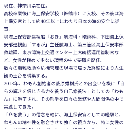
現在、神奈川県在住。
高校卒業後に海上保安学校（舞鶴市）に入校、その後は海
上保安官として約40年以上にわたり日本の海の安全に従
事。
境海上保安部巡視船「おき」航海科・砲術科、下田海上保
安部巡視船「するが」主任航海士、第三管区海上保安本部
救難課、東京湾海上交通センター上席統括運用管制官な
ど、女性が極めて少ない環境の中で要職を歴任。
数々の海難救助や危機管理の現場で培った経験により人生
観の土台を構築する。
2013年、わもん創始者の薮原秀樹氏との出会いを機に「自
らの輝きを信じきる力を養う自己修養法」としての「わも
ん」に魅了され、その哲学を日々の業務や人間関係の中で
実践してきた。
「命を救う」の信念を軸に、海上保安官としての経験と、
わもんの精神性を融合させた独自の視点から、特に女性の