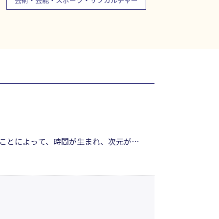
芸術・芸能・スポーツ・サブカルチャー
ことによって、時間が生まれ、次元が生
ているのか──？ 物理学的宇宙論では
って、わかりやすく解き明かした新しい