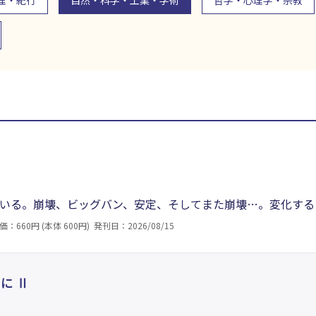
理・紀行
自然・科学・工業・学術
哲学・心理学・宗教
いる。崩壊、ビッグバン、安定、そしてまた崩壊…。変化する
。その営みは果たして永遠なのか？ 誰かの意志によってなされ
価：660円 (本体 600円)
発刊日：2026/08/15
を、別角度からの新しい視点から導き出された大胆な仮説によ
に Ⅱ