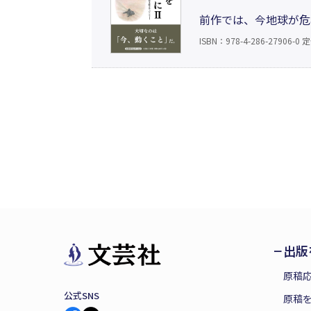
前作では、今地球が危
い。大切なのは「今、
ISBN：978-4-286-27906-0
定
問題の解決につながる
って綴る啓蒙の書。
出版
原稿
公式SNS
原稿を