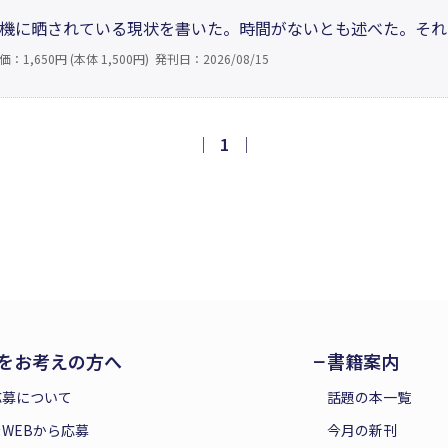
機に晒されている現状を書いた。時間がないとも述べた。それ
動くこと」だ。今作ではもう一歩踏み込んで、課題に向け、ど
価：1,650円 (本体 1,500円)
発刊日：2026/08/15
平和を達成するためには何が必要かを、具体的に解説する。あ
｜
1
｜
をお考えの方へ
書籍案内
応募について
話題の本一覧
WEBから応募
今月の新刊