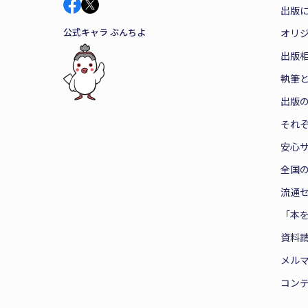
出版
公式キャラ ぶんちよ
オリ
出版
執筆
出版
それ
安心
全国
流通
「本
資料
メル
コン