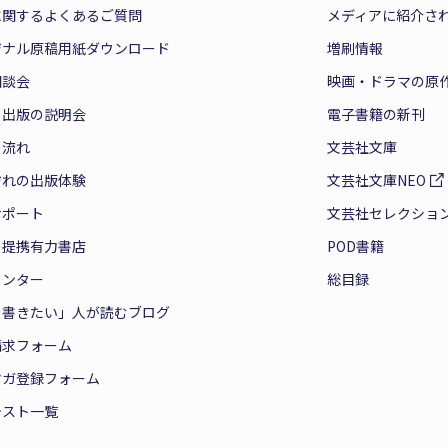
に関するよくあるご質問
メディアに紹介さ
ジナル原稿用紙ダウンロード
増刷情報
相談会
映画・ドラマの原
と出版の説明会
電子書籍の新刊
の流れ
文芸社文庫
ぞれの出版体験
文芸社文庫NEO
サポート
文芸社セレクショ
の提携有力書店
POD書籍
センター
総目録
を書きたい」人が読むブログ
請求フォーム
マガ登録フォーム
テスト一覧