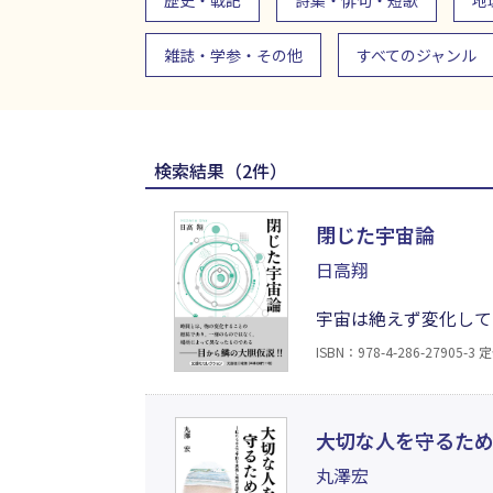
歴史・戦記
詩集・俳句・短歌
地
雑誌・学参・その他
すべてのジャンル
検索結果（2件）
閉じた宇宙論
日高翔
宇宙は絶えず変化して
まれ、生命が生まれる
ISBN：978-4-286-27905-3
定
まだ説明しえない領域
宇宙論。
大切な人を守るため
丸澤宏