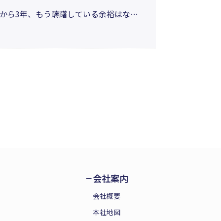
から3年、もう躊躇している余裕はな
のように取り組むべきか、特にすべての
なたが動き出すきっかけになることを願
会社案内
会社概要
本社地図