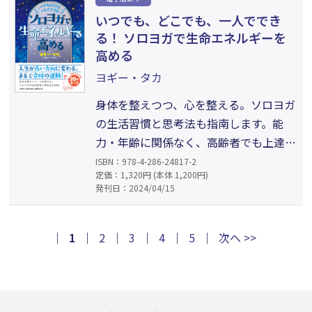
ク手芸」。環境やエネルギー関連業務
いつでも、どこでも、一人ででき
に携わって来た著者が、楽しみながら
る！ ソロヨガで生命エネルギーを
エコを考える作業を提案する。
高める
ヨギー・タカ
身体を整えつつ、心を整える。ソロヨガ
の生活習慣と思考法も指南します。能
力・年齢に関係なく、高齢者でも上達で
きるソロヨガ。ソロヨガは他人と比較し
ISBN：978-4-286-24817-2
定価：1,320円 (本体 1,200円)
なくていいため、気持ちよく行えます。
発刊日：2024/04/15
自分の無理のない、心地いいと思える範
囲で、体（細胞）が喜ぶ運動を体と話し
合いながらできます。お金も道具も必要
｜
1
｜
2
｜
3
｜
4
｜
5
｜
次へ >>
ない。時間もたいしていりません。さ
あ、あなたも今日から始めてみましょ
う！