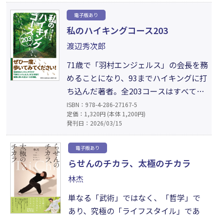
しめます。沖縄旅行の下調べに、旅行後
電子版あり
の思い出をたどるよすがにも最適。中
私のハイキングコース203
高年の物忘れの予防にも効果あり
渡辺秀次郎
（？）まずは家族みんなでやってみよ
う！
71歳で「羽村エンジェルス」の会長を務
めることになり、93までハイキングに打
ち込んだ著者。全203コースはすべて下
見をし一人で考案したもの。はじめ7名
ISBN：978-4-286-27167-5
定価：1,320円 (本体 1,200円)
だったメンバーは、近隣7市町（福生
発刊日：2026/03/15
市、青梅市、あきる野市、立川市、昭島
市、奥多摩町、瑞穂町）からも集まるよ
電子版あり
うになり、多いときには100名以上に。
らせんのチカラ、太極のチカラ
気になるコースがあれば、ぜひ一度、歩
林杰
いてみてください。
単なる「武術」ではなく、「哲学」で
あり、究極の「ライフスタイル」であ