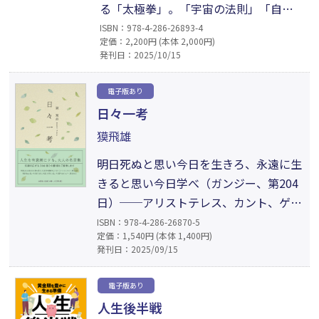
る「太極拳」。「宇宙の法則」「自然
の法則」でもある「螺旋【ら／せ
ISBN：978-4-286-26893-4
定価：2,200円 (本体 2,000円)
ん】」という動き。それらを理解し、
発刊日：2025/10/15
マスターし、いつまでも若々しく健康
に過ごしましょう！ 太極拳の効果をよ
電子版あり
り高めてくれる「螺旋棒」を使った16
日々一考
の基礎功法を、写真で詳しく解説した
獏飛雄
一冊。
明日死ぬと思い今日を生きろ、永遠に生
きると思い今日学べ（ガンジー、第204
日）──アリストテレス、カント、ゲー
テ、高杉晋作、田中角栄、スピノザ、ニ
ISBN：978-4-286-26870-5
定価：1,540円 (本体 1,400円)
ーチェ、ピケティ、マザー・テレサ、孔
発刊日：2025/09/15
子、老子、荀子等々、100余名の歴史的
人物の名言や諸法則ほか、著者の日常か
電子版あり
らの確証的な発見等を掲載。貴方の心に
人生後半戦
響く言葉は何か!? 人生を有意義にする、