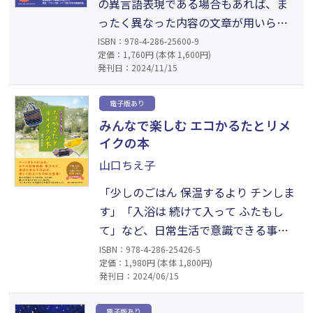
の異言語表現である場合もあれば、ま
ったく異なった内容の文章が用いられ
ることもある。それらはそれぞれに面
ISBN：978-4-286-25600-9
定価：1,760円 (本体 1,600円)
白いが、切手の中にかなり長い文章が
発刊日：2024/11/15
載るというのもまた国連切手ならでは
の特徴である」（「Joint Issue 2の
電子版あり
序」より）。国連郵便の3事業所が発行
みんなで楽しむ エコかるたとリメ
した英語、仏語、独語の切手を厳選し
イクの本
て収録したシリーズ第2弾。
山口ちえ子
「少しのごはん 保温するより チンしま
す」「入浴は 続けて入って ふたもし
て」など、日常生活で意識できる事柄
を“いろは”で並べた「エコかるた」。
ISBN：978-4-286-25426-5
定価：1,980円 (本体 1,800円)
ペットボトルのふた、飲料容器のか
発刊日：2024/06/15
ら、軍手など、身近にある不用品を楽
しく役立つものに変身させる「リメイ
電子版あり