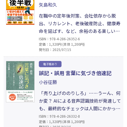
矢島和久
大人の名言集。
在職中の定年後対策、会社依存から脱
出、リカレント、老後破産防止、健康寿
命を延ばす、など、余裕のある楽しい老
後のためにできることを指南。40代は
ISBN：978-4-286-26352-6
定価：1,320円 (本体 1,200円)
人生の予習をし、50代は生き方と働き
発刊日：2025/07/15
方を見直し、60代はマネーを学び直そ
う。「私の人生の経験を同様の道を辿っ
電子版あり
ていく後輩に伝えて、後悔は少なく、喜
誤記・誤用 言葉に気づき倍速記
びの大きい人生にしてほしい、というの
小谷征勝
がこの本を書いた理由です」（著者よ
り）
「売り上げののりしろ」……うーん、何
か変？ AIによる音声認識技術が発達して
も、最終的なチェックは人間にかかって
いる──長年議会速記者として活躍し、
ISBN：978-4-286-26332-8
定価：1,320円 (本体 1,200円)
新方式速記の開発者でもある著者が、日
発刊日：2025/03/15