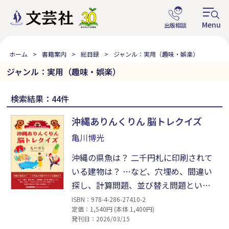
ホーム
書籍案内
総目録
ジャンル：実用（趣味・娯楽）
ジャンル：実用（趣味・娯楽）
検索結果：44件
沖縄ありんくりん 脳トレクイズ
亀川博光
沖縄の県魚は？ 二千円札に印刷されて
いる建物は？ …など、穴埋め、間違い
探し、計算問題、並び替え問題といっ
た頭を一ひねり、二ひねりしないとい
ISBN：978-4-286-27410-2
定価：1,540円 (本体 1,400円)
けない沖縄クイズ。歴史問題から地元
発刊日：2026/03/15
アーティストまで、老若男女問わず楽