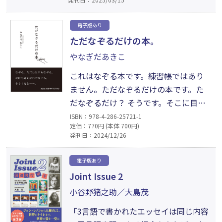
本語を正確に使いこなすためのヒント
と、正確に速く記述できる技術「速記」
電子版あり
について紹介します。頭脳トレーニング
ただなぞるだけの本。
にも最適な速記をあなたも始めてみませ
やなぎだあきこ
んか？
これはなぞる本です。練習帳ではあり
ません。ただなぞるだけの本です。た
だなぞるだけ？ そうです。そこに目標
はありません。じゃあこの本はなんの
ISBN：978-4-286-25721-1
定価：770円 (本体 700円)
ためにあるのかというと、「いつも頭
発刊日：2024/12/26
の中に陣取っている憂鬱なことや考え
てもしかたのないことを、ほんのいっ
電子版あり
とき忘れるため」です。この本では、
Joint Issue 2
なぞっていて心地よく感じられる言葉
小谷野猪之助／大島茂
を集めてみました。
「3言語で書かれたエッセイは同じ内容