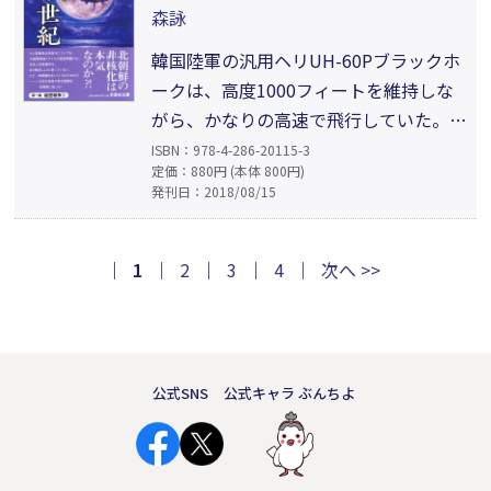
被害者を救出できるのか。緊迫する軍事
森詠
サスペンス！
韓国陸軍の汎用ヘリUH-60Pブラックホ
ークは、高度1000フィートを維持しな
がら、かなりの高速で飛行していた。風
見暁はヘリの舷窓から遠く北の方角を眺
ISBN：978-4-286-20115-3
定価：880円 (本体 800円)
めた。風見は北朝鮮に拉致された恋人を
発刊日：2018/08/15
救出するために、韓国陸軍訓練基地にて
過酷な軍事訓練を実施するのだった。こ
の秘密部隊には元麻薬取締官の若杉美理
｜
1
｜
2
｜
3
｜
4
｜
次へ >>
も配属されていた。果たして彼らは、無
事、北朝鮮に潜入できるのか?!
公式SNS
公式キャラ ぶんちよ