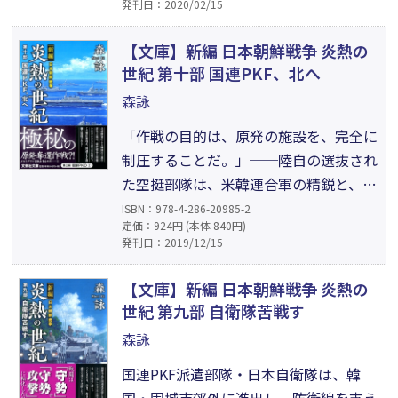
発刊日：2020/02/15
一方、日本政府は極秘裡に、キム体制の
崩壊を狙ったクーデターを模索してい
【文庫】新編 日本朝鮮戦争 炎熱の
た。果たして、朝鮮半島に平和は訪れる
世紀 第十部 国連PKF、北へ
のか。衝撃の近未来軍事サスペンス、つ
森詠
いに完結!!
「作戦の目的は、原発の施設を、完全に
制圧することだ。」──陸自の選抜され
た空挺部隊は、米韓連合軍の精鋭と、韓
国の月城、古里、霊光の原発施設に潜入
ISBN：978-4-286-20985-2
定価：924円 (本体 840円)
した。一方、極秘裏に進められていた
発刊日：2019/12/15
「自由の女神」作戦がいよいよ開始され
た。特別編成の国連PKF日英合同空母戦
【文庫】新編 日本朝鮮戦争 炎熱の
闘群は、38度線を遥かに越えて、元山沖
世紀 第九部 自衛隊苦戦す
に集結した。ついに、朝鮮戦争の帰趨を
森詠
決める一大決戦の火ぶたが切られた！
国連PKF派遣部隊・日本自衛隊は、韓
国・固城市郊外に進出し、防衛線を支え