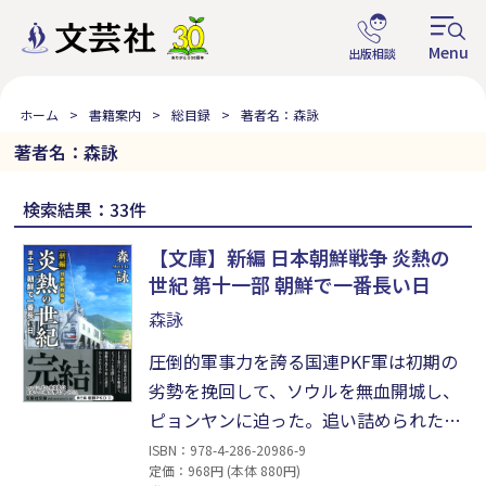
ホーム
書籍案内
総目録
著者名：森詠
著者名：森詠
検索結果：33件
【文庫】新編 日本朝鮮戦争 炎熱の
世紀 第十一部 朝鮮で一番長い日
森詠
圧倒的軍事力を誇る国連PKF軍は初期の
劣勢を挽回して、ソウルを無血開城し、
ピョンヤンに迫った。追い詰められたキ
ム委員長は、小型特殊潜航艇を使い、東
ISBN：978-4-286-20986-9
定価：968円 (本体 880円)
京湾で原爆を破裂させるように命じた。