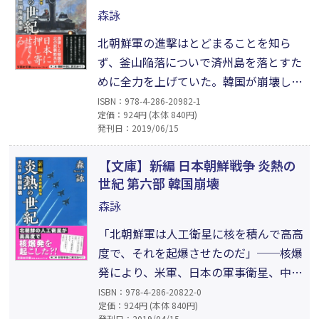
で日本の高浜原発ほか、主要な原子力
森詠
発電所を攻撃し、多くの一般民を死亡
北朝鮮軍の進撃はとどまることを知ら
させた──?!
ず、釜山陥落についで済州島を落とすた
めに全力を上げていた。韓国が崩壊し
て、大量の難民が日本へ押し寄せはじめ
ISBN：978-4-286-20982-1
定価：924円 (本体 840円)
た。日本は自衛隊を朝鮮半島に派兵する
発刊日：2019/06/15
こともなく、戦争状態に巻き込まれた。
日韓朝の三つ巴の武力衝突事態に対し
【文庫】新編 日本朝鮮戦争 炎熱の
て、日本は「非常時三法」を強行採決す
世紀 第六部 韓国崩壊
る。そして国連軍への自衛隊派遣を決断
森詠
した。緊迫する朝鮮半島情勢。日本の命
「北朝鮮軍は人工衛星に核を積んで高高
運は?!
度で、それを起爆させたのだ」──核爆
発により、米軍、日本の軍事衛星、中国
やロシアの偵察衛星のほとんどが電子障
ISBN：978-4-286-20822-0
定価：924円 (本体 840円)
害を受けた。地上でも電子通信、レーダ
発刊日：2019/04/15