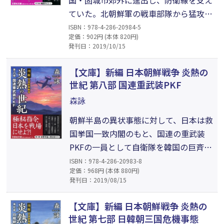
ていた。北朝鮮軍の戦車部隊から猛攻を
受けた陸自は、韓国軍からの支援もされ
ISBN：978-4-286-20984-5
定価：902円 (本体 820円)
ず、一部の反乱軍からも攻撃され、撤退
発刊日：2019/10/15
を余儀なくされた。一方、対馬に侵攻し
た北朝鮮の特殊部隊は、対馬空港を奪う
【文庫】新編 日本朝鮮戦争 炎熱の
べく、深夜のゲリラ作戦を敢行。圧倒的
世紀 第八部 国連重武装PKF
な北朝鮮の武力攻撃に対して、日本は、
森詠
海自、空自の派遣を決断した?!
朝鮮半島の異状事態に対して、日本は救
国挙国一致内閣のもと、国連の重武装
PKFの一員として自衛隊を韓国の巨斉島
に上陸させた。これに対し北朝鮮軍
ISBN：978-4-286-20983-8
定価：968円 (本体 880円)
は、日本を戦場にすべく、大型輸送機
発刊日：2019/08/15
とグライダーを使い、また密かに難民
を装った特殊部隊を乗せた船で、対馬大
【文庫】新編 日本朝鮮戦争 炎熱の
平瀬海岸に上陸した。同時にミサイル
世紀 第七部 日韓朝三国危機事態