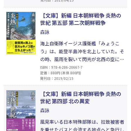
ー、無線通信、パソコンなど電子機器が
すべて使用不能になった。この核爆発を
【文庫】新編 日本朝鮮戦争 炎熱の
合図に、北朝鮮軍はミサイルにサリンを
世紀 第五部 第二次朝鮮戦争
搭載し、日本の各地に発射した。日本
森詠
は、ついに「武力攻撃事態」に対して、
海上自衛隊イージス護衛艦「みょうこ
反撃を決断した。
う」は、能登半島沖を北上していた。そ
の時、風雨を裂いて閃光が北西の空に走
った。護衛艦は激しい衝撃波を受け、船
ISBN：978-4-286-20667-7
定価：880円 (本体 800円)
体が真っ二つに割れた。北朝鮮による核
発刊日：2019/02/15
攻撃だった。一方、朝鮮半島では、非武
装地帯からトンネルを使って奇襲攻撃を
【文庫】新編 日本朝鮮戦争 炎熱の
しかけた北朝鮮軍に対して、韓国軍と米
世紀 第四部 北の異変
軍が休戦ラインを突破して反攻を開始し
森詠
た。
風見率いる日本特殊部隊は、拉致被害者
を乗せたバスと合流する地点へと急行し