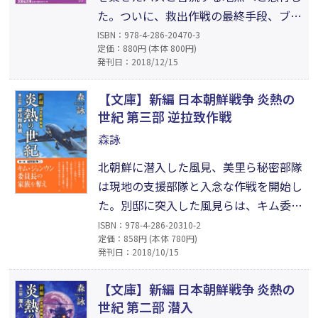
た。ついに、救出作戦の最終手段、ブロ
ークン・アロウが発令された──。一
ISBN：978-4-286-20470-3
定価：880円 (本体 800円)
方、早春の秋田県の海岸に、ハングル文
発刊日：2018/12/15
字で船名が書かれた漁船が漂着した。船
内には武装した北朝鮮の工作員のおびた
【文庫】新編 日本朝鮮戦争 炎熱の
だしい死体が発見された。以降、各地に
世紀 第三部 逆拉致作戦
漂着した不審船から、新型インフルエン
森詠
ザが日本じゅうで猛威をふるい始めた！
北朝鮮に潜入した風見、美里ら秘密部隊
は現地の支援部隊と入念な作戦を開始し
た。別邸に突入した風見らは、キム委員
長の息子と娘、そして妹のキム・ヨジョ
ISBN：978-4-286-20310-2
定価：858円 (本体 780円)
ンを逆拉致して、輸送機の着陸地点にむ
発刊日：2018/10/15
かった。しかし、その情報は、北朝鮮の
ある部隊に漏れていた?! 果たして風見
【文庫】新編 日本朝鮮戦争 炎熱の
らはキム委員長と交渉して、日本人拉致
世紀 第二部 潜入