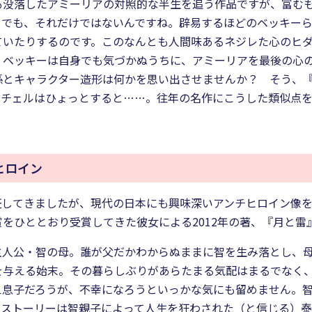
も没落したアミーリアの対照的な半生を追う作品ですが、富む
。でも、それだけではないんですね。辟易するほどのベッキー
いたりするのです。このなんとも人間味あるネジレた心のヒダ、
。ベッキーは自身でも気づかぬうちに、アミーリアを最後の心
係とキャラクター造形は何かを思い出させませんか？ そう、
ミッチェルはひょっとすると……。往年の名作にこうした類似点
ヒロイン
証してきましたが、現代の日本にも興味深いアンチヒロイン像
をひととおり受賞してきた彼女による2012年の著、『月と雷
主人公・智の母。誰が父だかわからぬままに智を生み落とし、
を与える始末。その暮らしぶりがあらたまる気配はまるでなく
え息子だろうが、不幸になろうといっかな気にも留めません。
。ストーリーは智親子によって人生を狂わされた（と信じる）泰