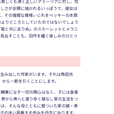
も貧しくも清く正しいアミーリアに対し、性
らしさが全開に描かれるいっぽうで、彼女は
その複雑な模様――。これをベッキーの本質
のよりどころとしていたのではないでしょう
『風と共に去りぬ』のスカーレットとメラニ
を見出すことも、旧作を繙く愉しみのひとつ
を生み出した作家がいます。それは角田光
』から一節を引くことにします。
母親業になぞ一切の関心はなく、子には食事
、男から男へと渡り歩く根なし草の生活をつ
智は、そんな母とともに居ついた家の娘・泰
子の迷い葛藤する歩みを丹念に辿ります。