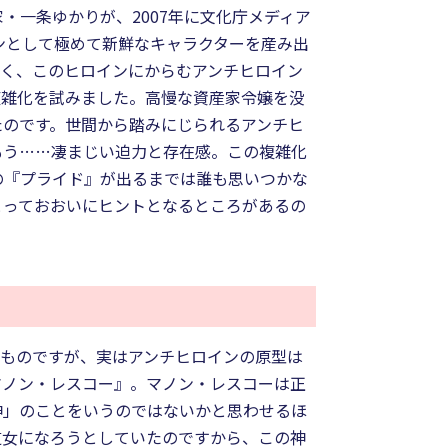
・一条ゆかりが、2007年に文化庁メディア
ンとして極めて新鮮なキャラクターを産み出
しく、このヒロインにからむアンチヒロイン
複雑化を試みました。高慢な資産家令嬢を没
たのです。世間から踏みにじられるアンチヒ
もう……凄まじい迫力と存在感。この複雑化
の『プライド』が出るまでは誰も思いつかな
とっておおいにヒントとなるところがあるの
いものですが、実はアンチヒロインの原型は
マノン・レスコー』。マノン・レスコーは正
神」のことをいうのではないかと思わせるほ
道女になろうとしていたのですから、この神