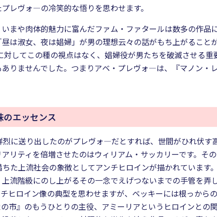
たプレヴォ―の冷笑的な悟りを思わせます。
、いまや肉体的魅力に富んだファム・ファタールは数多の作品
「昼は淑女、夜は娼婦」が男の理想云々の話がもち上がること
在に対してこの種の視点はなく、娼婦役が男たちを破滅させる
もありませんでした。つまりアベ・プレヴォ―は、『マノン・
味のエッセンス
に鮮烈に送り出したのがプレヴォ―だとすれば、世間がひれ伏す
アリティを倍増させたのはウィリアム・サッカリーです。その作
満ちた上流社会の象徴としてアンチヒロインが描かれています
、上流階級にのし上がるその一念でえげつないまでの手管を弄
ンチヒロイン像の典型を思わせますが、ベッキーには根っから
栄の市』のもうひとりの主役、アミーリアというヒロインとの