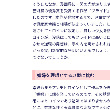
そうしたなか、漫画界に一閃の光が走ります
芸術祭の優秀賞を受賞する作品『プライド』
したのです。本作が登場するまで、児童文
は資産家令嬢と相場が決まっていました。
落させてヒロインに設定し、貧しい少女を
ロインが、没落はしてもプライドは高いヒ
させた逆転の発想は、手の内を明かされれ
かった実用新案的な発明といえるでしょう
ではないでしょうか。
娼婦を理想とする典型に挑む
娼婦もまたアンチヒロインとして作品をか
「娼婦」に端を発しているのです。その劈
確にはヒロインであり娼婦ではありません
どに、奔放な性と天真爛漫な姿態で主人公