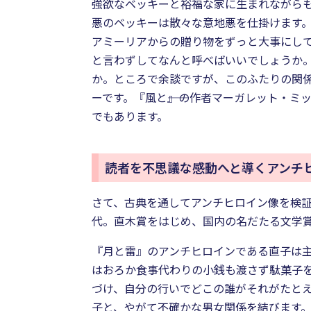
強欲なベッキーと裕福な家に生まれながら
悪のベッキーは散々な意地悪を仕掛けます
アミーリアからの贈り物をずっと大事にして
と言わずしてなんと呼べばいいでしょうか
か。ところで余談ですが、このふたりの関
ーです。『風と――』の作者マーガレット・
でもあります。
読者を不思議な感動へと導くアンチ
さて、古典を通してアンチヒロイン像を検
代。直木賞をはじめ、国内の名だたる文学賞
『月と雷』のアンチヒロインである直子は
はおろか食事代わりの小銭も渡さず駄菓子
づけ、自分の行いでどこの誰がそれがたと
子と、やがて不確かな男女関係を結びます