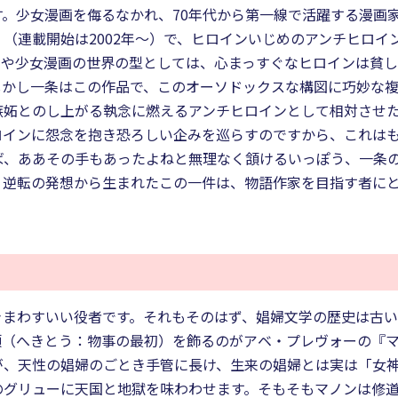
。少女漫画を侮るなかれ、70年代から第一線で活躍する漫画家
（連載開始は2002年〜）で、ヒロインいじめのアンチヒロイ
学や少女漫画の世界の型としては、心まっすぐなヒロインは貧
しかし一条はこの作品で、このオーソドックスな構図に巧妙な
嫉妬とのし上がる執念に燃えるアンチヒロインとして相対させ
ロインに怨念を抱き恐ろしい企みを巡らすのですから、これは
ば、ああその手もあったよねと無理なく頷けるいっぽう、一条
。逆転の発想から生まれたこの一件は、物語作家を目指す者に
きまわすいい役者です。それもそのはず、娼婦文学の歴史は古
頭（へきとう：物事の最初）を飾るのがアベ・プレヴォーの『
が、天性の娼婦のごとき手管に長け、生来の娼婦とは実は「女
のグリューに天国と地獄を味わわせます。そもそもマノンは修