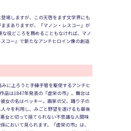
に登場しますが、この天啓をまず文学界にも
がままありますが、『マノン・レスコー』が
重要な役どころを務めることもなければ、マノ
レスコー』で新たなアンチヒロイン像の創造
高みに上ろうと手練手管を駆使するアンチヒ
品は1847年発表の『虚栄の市』。舞台は
。彼女の名はベッキー。画家の父、踊り子の
し人々を利用し、みごと野望を遂げるも最後
の悪女と切って捨てられない不思議な人間味
関係において見られます。『虚栄の市』は、