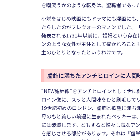
を嘲笑うかのような転身は、聖職者であっ
小説をはじめ映画にもドラマにも漫画にも
たらしたのがプレヴォ―のマノンでした。
発表される1731年以前に、娼婦という存
ンのような女性が主体として描かれること
主のひとりとなったというわけです。
虚飾に満ちたアンチヒロインに人間
“NEW娼婦像”をアンチヒロインとして世
ロイン像に、スッと人間味をひと刷毛してリ
19世紀初めのロンドン、虚飾と欲望に満ち
母のもと貧しい境遇に生まれたベッキーは
には破滅します。ともすると憎々し気なア
を感じさせる部分があります。それは『虚