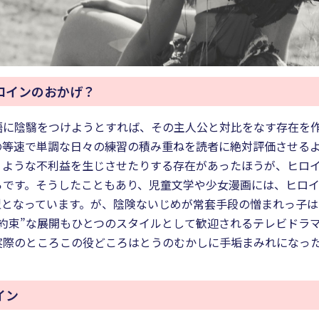
ロインのおかげ？
語に陰翳をつけようとすれば、その主人公と対比をなす存在を
の等速で単調な日々の練習の積み重ねを読者に絶対評価させる
うような不利益を生じさせたりする存在があったほうが、ヒロ
らです。そうしたこともあり、児童文学や少女漫画には、ヒロ
型となっています。が、陰険ないじめが常套手段の憎まれっ子
約束”な展開もひとつのスタイルとして歓迎されるテレビドラ
実際のところこの役どころはとうのむかしに手垢まみれになっ
イン