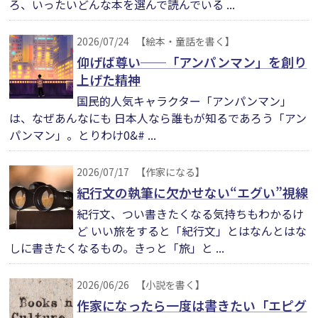
ろ、いったいどんな本を選んで読んでいる ...
2026/07/24
【絵本・童話を書く】
仰げば尊い──「アンパンマン」を創り
上げた精神
国民的人気キャラクター「アンパンマン」
は、なぜあんなにも 日本人なら誰もが知るであろう「アン
パンマン」。とりわけ0&# ...
2026/07/17
【作家になる】
紀行文の執筆に欠かせない“エグい”視線
紀行文、つい書きたくなる気持ちもわかるけ
ど いい旅をすると「紀行文」とはなんとはな
しに書きたくなるもの。きっと「旅」と ...
2026/06/26
【小説を書く】
作家になったら一度は書きたい「エピグ