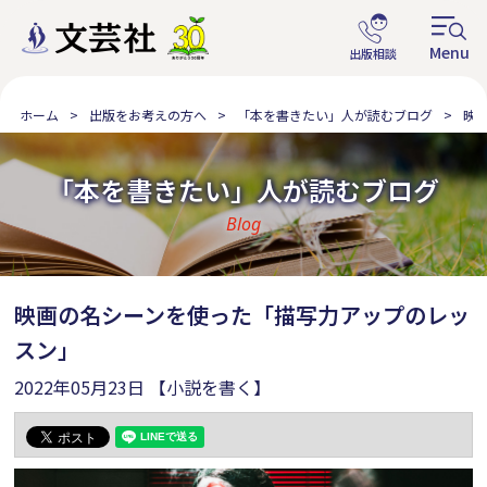
ホーム
出版をお考えの方へ
「本を書きたい」人が読むブログ
映
「本を書きたい」人が読むブログ
Blog
映画の名シーンを使った「描写力アップのレッ
スン」
2022年05月23日
【小説を書く】