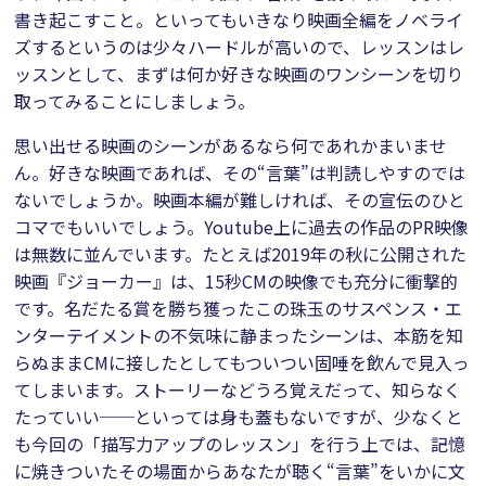
書き起こすこと。といってもいきなり映画全編をノベライ
ズするというのは少々ハードルが高いので、レッスンはレ
ッスンとして、まずは何か好きな映画のワンシーンを切り
取ってみることにしましょう。
思い出せる映画のシーンがあるなら何であれかまいませ
ん。好きな映画であれば、その“言葉”は判読しやすのでは
ないでしょうか。映画本編が難しければ、その宣伝のひと
コマでもいいでしょう。Youtube上に過去の作品のPR映像
は無数に並んでいます。たとえば2019年の秋に公開された
映画『ジョーカー』は、15秒CMの映像でも充分に衝撃的
です。名だたる賞を勝ち獲ったこの珠玉のサスペンス・エ
ンターテイメントの不気味に静まったシーンは、本筋を知
らぬままCMに接したとしてもついつい固唾を飲んで見入っ
てしまいます。ストーリーなどうろ覚えだって、知らなく
たっていい──といっては身も蓋もないですが、少なくと
も今回の「描写力アップのレッスン」を行う上では、記憶
に焼きついたその場面からあなたが聴く“言葉”をいかに文