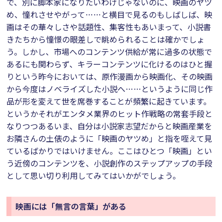
で、別に脚本家になりたいわけじゃないのに、映画のヤツ
め、憧れさせやがって……と横目で見るのもしばしば、映
画はその華々しさや話題性、集客性もあいまって、小説書
きたちから憧憬の眼差しで眺められることは確かでしょ
う。しかし、市場へのコンテンツ供給が常に過多の状態で
あるにも関わらず、キラーコンテンツに化けるのはひと握
りという昨今においては、原作漫画から映画化、その映画
から今度はノベライズした小説へ……というように同じ作
品が形を変えて世を席巻することが頻繁に起きています。
というかそれがエンタメ業界のヒット作戦略の常套手段と
なりつつあるいま、自分は小説家志望だからと映画産業を
お隣さんの土俵のように「映画のヤツめ」と指を咥えて見
ているばかりではいけません。ここはひとつ「映画」とい
う近傍のコンテンツを、小説創作のステップアップの手段
として思い切り利用してみてはいかがでしょう。
映画には「無言の言葉」がある