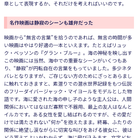
章として表現するか、それだけを考えればいいのです。
名作映画は静寂のシーンも雄弁だった
映画から“無言の言葉”を拾うのであれば、無言の時間が多
い映画はやはり好適の一本といえます。たとえばリュッ
ク・ベッソンの『グラン・ブルー』。海の神秘を映し出す
この映画には当然、海中での重要なシーンがいくつもあ
り、“静寂”が円転自在の言葉をもっていました。多少ネタ
バレとなりますが、ご存じない方のためにざっとあらまし
に触れておきますと、素潜りでの潜水世界記録をもつ伝説
のフリーダイバージャック・マイヨールをモデルとした物
語です。海に愛された海の申し子のような主人公は、人間
関係においてはなはだ寡黙で不器用、最上の友人はなんと
イルカです。ある女性を愛し結ばれるのですが、その愛だ
けでは満たされない“何か”を抱えたまま。終幕、ふたりの
関係に絶望し涙ながらに切実な叫びをあげる彼女に、彼は
どう答えてよいかわからず、海に飛び込みます。文字どお