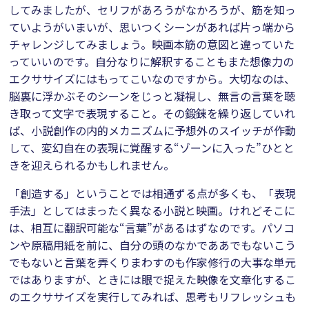
してみましたが、セリフがあろうがなかろうが、筋を知っ
ていようがいまいが、思いつくシーンがあれば片っ端から
チャレンジしてみましょう。映画本筋の意図と違っていた
っていいのです。自分なりに解釈することもまた想像力の
エクササイズにはもってこいなのですから。大切なのは、
脳裏に浮かぶそのシーンをじっと凝視し、無言の言葉を聴
き取って文字で表現すること。その鍛錬を繰り返していれ
ば、小説創作の内的メカニズムに予想外のスイッチが作動
して、変幻自在の表現に覚醒する“ゾーンに入った”ひとと
きを迎えられるかもしれません。
「創造する」ということでは相通ずる点が多くも、「表現
手法」としてはまったく異なる小説と映画。けれどそこに
は、相互に翻訳可能な“言葉”があるはずなのです。パソコ
ンや原稿用紙を前に、自分の頭のなかでああでもないこう
でもないと言葉を弄くりまわすのも作家修行の大事な単元
ではありますが、ときには眼で捉えた映像を文章化するこ
のエクササイズを実行してみれば、思考もリフレッシュも