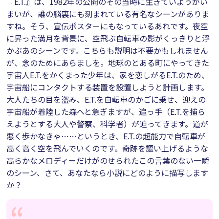
『E.T.』は、1982年の公開のその当時に生きていようがい
まいが、誰の脳裏にも刻まれている有名なシーンがありま
すね。そう、宣伝ポスターにもなっているあれです。夜空
に昇った満月を背景に、空飛ぶ自転車の影がくっきりと浮
かぶあのシーンです。こちらも説明は不要かもしれません
が、念のためにあらましを。地球のとある町にやってきた
宇宙人E.T.をかくまった少年は、家を恋しがるE.T.のため、
宇宙船にコンタクトする装置を設置しようと計画します。
大人たちの目を盗み、E.T.を自転車のかごに乗せ、迎えの
宇宙船が着陸した森へと急ぎますが、追っ手（E.T.を捕ら
えようとする大人や警察、科学者）が迫ってきます。道が
悪く歩かなきゃ……というとき、E.T.の超能力で自転車が
高く高く空を飛んでいくのです。奇跡を謳い上げるような
高らかなメロディーだけがのせられたこの言葉のない一瞬
のシーン、さて、あなたなら小説にどのように描写します
か？