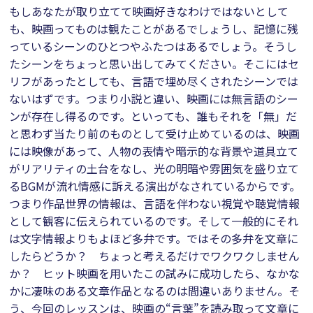
もしあなたが取り立てて映画好きなわけではないとして
も、映画ってものは観たことがあるでしょうし、記憶に残
っているシーンのひとつやふたつはあるでしょう。そうし
たシーンをちょっと思い出してみてください。そこにはセ
リフがあったとしても、言語で埋め尽くされたシーンでは
ないはずです。つまり小説と違い、映画には無言語のシー
ンが存在し得るのです。といっても、誰もそれを「無」だ
と思わず当たり前のものとして受け止めているのは、映画
には映像があって、人物の表情や暗示的な背景や道具立て
がリアリティの土台をなし、光の明暗や雰囲気を盛り立て
るBGMが流れ情感に訴える演出がなされているからです。
つまり作品世界の情報は、言語を伴わない視覚や聴覚情報
として観客に伝えられているのです。そして一般的にそれ
は文字情報よりもよほど多弁です。ではその多弁を文章に
したらどうか？ ちょっと考えるだけでワクワクしません
か？ ヒット映画を用いたこの試みに成功したら、なかな
かに凄味のある文章作品となるのは間違いありません。そ
う、今回のレッスンは、映画の“言葉”を読み取って文章に