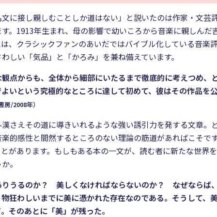
名文に接し親しむことしか道はない」と説いたのは作家・文芸
す。1913年生まれ、母の影響で幼いころから音楽に親しんだ
には、クラシックファンのあいだではバイブル化している音楽
さわしい「気品」と「かろみ」を兼ね備えています。
な観点からも、全体から細部にいたるまで徹底的に考えつめ、
でよいという究極的なところに達して初めて、彼はその作品を
/2008年）
外漢さえその道に導きいれるような強い誘引力を発する文章。
音楽的感性と間然するところのない理論の筋道があればこそで
ことがあります。もしもある本の一文が、読む者に新たな世界
うか。
ありうるのか？ 美しくなければならないのか？ なぜならば
、物狂わしいまでに美に憑かれた存在なのである。そうして、
だ。そのあとに「美」が残った。