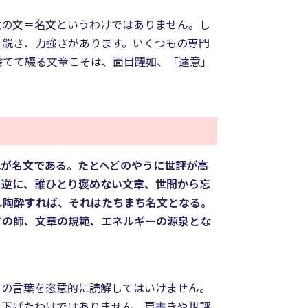
意の文＝名文というわけではありません。し
く鋭さ、力強さがあります。いくつもの専門
捨てて綴る文章こそは、面目躍如、「達意」
れが名文である。たとへどのやうに世評が高
。逆に、誰ひとり褒めない文章、世間から忘
し陶酔すれば、それはたちまち名文となる。
方の師、文章の規範、エネルギーの源泉とな
この言葉を恣意的に読解してはいけません。
を下げたわけではありません。肩書きや世評