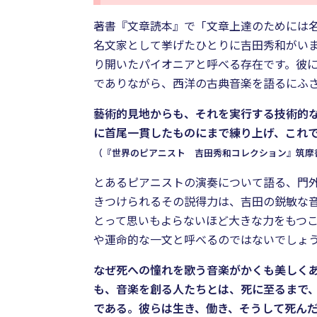
著書『文章読本』で「文章上達のためには
名文家として挙げたひとりに吉田秀和がいま
り開いたパイオニアと呼べる存在です。彼
でありながら、西洋の古典音楽を語るにふ
藝術的見地からも、それを実行する技術的
に首尾一貫したものにまで練り上げ、これ
（『世界のピアニスト 吉田秀和コレクション』筑摩書房
とあるピアニストの演奏について語る、門
きつけられるその説得力は、吉田の鋭敏な
とって思いもよらないほど大きな力をもつ
や運命的な一文と呼べるのではないでしょ
なぜ死への憧れを歌う音楽がかくも美しく
も、音楽を創る人たちとは、死に至るまで
である。彼らは生き、働き、そうして死ん