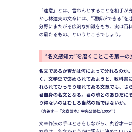
「達意」とは、言わんとすることを相手が
かし林達夫の文章には、“理解ができる”を
分野にまたがる広汎な知識をもち、実は百
の最たるもの、というところでしょう。
“名文感知力”を磨くことこそ第一の
名文であるか否かは何によって分れるのか
く、文学史で褒められてゐようと、教科書
れられてひっそり埋れてゐる文章でも、さ
君自身の名文となる。君の魂とのあひだに
り得ないのはむしろ当然の話ではないか。
（丸谷才一『文章読本』中央公論社/1995年）
文章作法の手ほどきをしながら、丸谷才一
丸谷は、名文かどうかは好きに決めていい