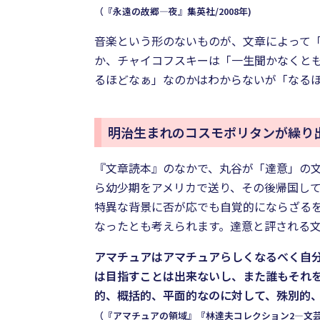
（『永遠の故郷―夜』集英社/2008年)
音楽という形のないものが、文章によって
か、チャイコフスキーは「一生聞かなくとも
るほどなぁ」なのかはわからないが「なる
明治生まれのコスモポリタンが繰り
『文章読本』のなかで、丸谷が「達意」の
ら幼少期をアメリカで送り、その後帰国し
特異な背景に否が応でも自覚的にならざる
なったとも考えられます。達意と評される
アマチュアはアマチュアらしくなるべく自
は目指すことは出来ないし、また誰もそれ
的、概括的、平面的なのに対して、殊別的
（『アマチュアの領域』『林達夫コレクション2―文芸復