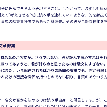
充分に理解できるよう表現すること。したがって、必ずしも達
超えて“考えさせる”域に読み手を連れていくような、的を射抜
科事典の編集責任者でもあった林達夫。その彼が余計な修飾を
文章修業
。有名なのが名文か。さうではない。君が読んで感心すればそ
に載つてゐようと、君が詰らぬと思ったものは駄文にすぎない
らにまた、いま配達されたばかりの新聞の論説でも、君が敬服
それだけの密接な関係を持つものでない限り、言葉のあやつり
は、名文か否かを決めるのは読み手自身、と明言します。が、
んだよ……と、突然ものわかりのいい好々爺然としてハードル