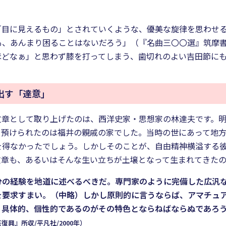
「目に見えるもの」とされていくような、優美な旋律を思わせ
、あんまり困ることはないだろう」（『名曲三〇〇選』筑摩書房
ほどなぁ」と思わず膝を打ってしまう、歯切れのよい吉田節に
出す「達意」
文章として取り上げたのは、西洋史家・思想家の林達夫です。
て預けられたのは福井の親戚の家でした。当時の世にあって地
を得なかったでしょう。しかしそのことが、自由精神横溢する
文章も、あるいはそんな生い立ちが土壌となって生まれてきた
分の経験を地道に述べるべきだ。専門家のように完備した広汎
を要求すまい。（中略）しかし原則的に言うならば、アマチュ
、具体的、個性的であるのがその特色とならねばならぬであろ
興』所収/平凡社/2000年）