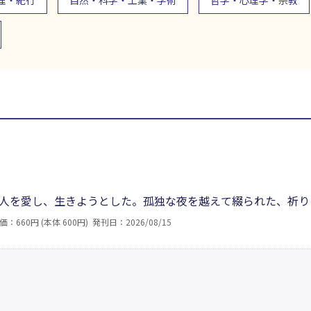
理・紀行
自然・科学・工業・学術
哲学・心理学・宗教
人を愛し、生きようとした。孤独な夜を越えて綴られた、祈り
そして、大切な人が隣にいる喜び。揺れ続ける心を見つめなが
価：660円 (本体 600円)
発刊日：2026/08/15
々。静かな言葉のひとつひとつが、読む人の胸にそっと寄り添