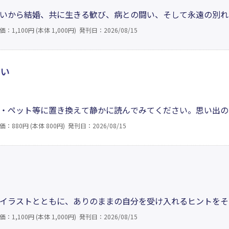
いから結婚、共に生きる歓び、病との闘い、そして永遠の別れ
ること、生きることの本質を見つめた44編を収録。痛みや喪
価：1,100円 (本体 1,000円)
発刊日：2026/08/15
心に深く沁みわたる。本書は評論家、文筆家として活動した著
ない
人・ペット等に置き換えて静かに読んでみてください。思い出
どの記憶もよみがえるでしょう。大切な存在と過ごした時間を
価：880円 (本体 800円)
発刊日：2026/08/15
。人生は有限だから、どうか恥ずかしがらずに感謝を伝えて…
。
イラストとともに、ありのままの自分を受け入れるヒントをそ
り添う癒しの言葉から、「できっこない」に挑む背中を押す励
価：1,100円 (本体 1,000円)
発刊日：2026/08/15
お守りとして、いつも傍らに置いておきたい一冊。本書はぬり