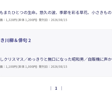
もまたひとつの生命。悠久の波、季節を彩る草花、小さきもの
集。季節の移ろいの中で目にする花々や虫などに心を寄せ、鳥
価：1,320円 (本体 1,200円)
発刊日：2026/08/15
親交を大切にする。そんなセンシティブな慧眼と瑞々しい感受
き川柳＆俳句 2
しクリスマス／めっきりと無口になった昭和男／自販機に声か
…急行列車だった人生も、そろそろ各駅停車に乗り換えて終着
価：1,100円 (本体 1,000円)
発刊日：2026/08/15
気ない日々を詠んだ俳句、令和の世相を反映した川柳に「昭和
｜
1
｜