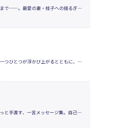
まで──。最愛の妻・桂子への揺るぎな
失を抱えながらも、人間の尊厳と希望を静
者の愛と生の記憶を刻んだ詩集。
の一つひとつが浮かび上がるとともに、そ
振り返ることが、これからあなたが歩い
…大切な存在への想いを“あなた”へ語り
っと手渡す、一言メッセージ集。自己肯
ましまで、どのページから開いても心が
えとしても楽しむことができる。