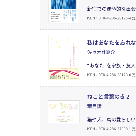
新宿での運命的な出会
い愛を軸に、人を愛す
ISBN：978-4-286-28125-4
定
かに問いかける言葉が
私はあなたを忘れ
佐々木ti優介
“あなた”を家族・友
の時の喜びや悲しみな
ISBN：978-4-286-28123-0
定
ていく一助になります
かける形で綴った詩集
ねこと言葉のき 2
葉月陵
猫や犬、鳥の愛らしい
定感に揺れる日々に寄
ISBN：978-4-286-27938-1
定
ほぐれる。疲れた時の