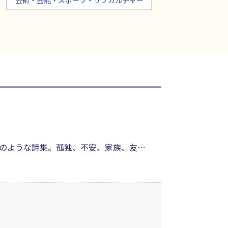
芸術・芸能・スポーツ・サブカルチャー
のような詩集。孤独、不安、家族、友
ら、それでも誰かを愛し、ぬくもりを求
ってくれる散文詩集。