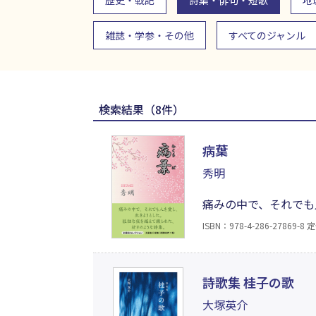
歴史・戦記
詩集・俳句・短歌
地
雑誌・学参・その他
すべてのジャンル
検索結果（8件）
病葉
秀明
痛みの中で、それでも
情、死への想い……。
ISBN：978-4-286-27869-8
定
め、生きようとした日
詩歌集 桂子の歌
大塚英介