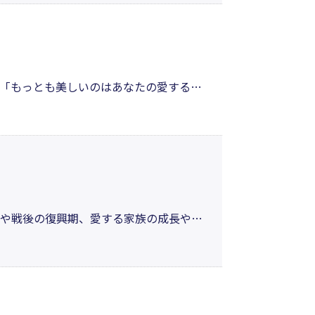
「もっとも美しいのはあなたの愛するも
を著者はずっと歌っている。人生は言葉
詩が作り出されたのではないかと思う。
憶や戦後の復興期、愛する家族の成長や病
い景色や一瞬のきらめきを、深く、瑞々
、いのちの輝きが胸を打つ一冊。