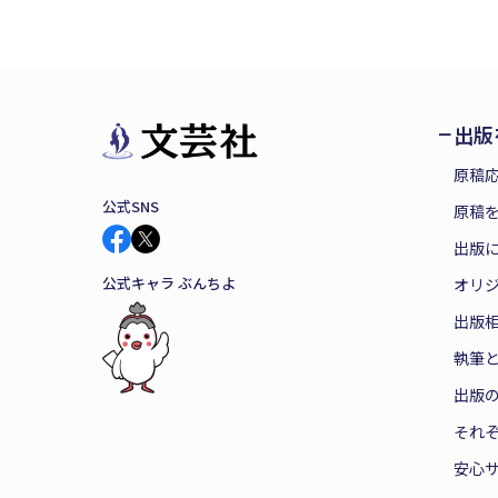
出版
原稿
公式SNS
原稿を
出版
公式キャラ ぶんちよ
オリ
出版
執筆
出版
それ
安心