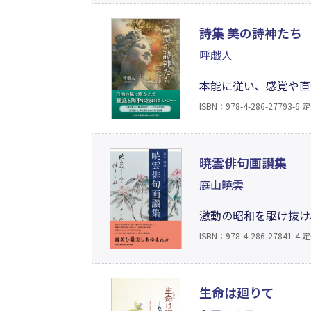
詩集 美の詩神たち
呼戯人
本能に従い、感覚や直
の」と言っている通り
ISBN：978-4-286-27793-6
定
にならない微妙な感情
暁雲俳句画讃集
庭山暁雲
激動の昭和を駆け抜け
との闘いなど、波乱の
ISBN：978-4-286-27841-4
定
しい感性で切り取った
生命は廻りて