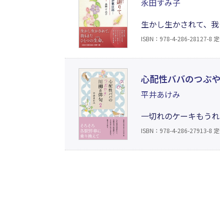
永田すみ子
生かし生かされて、我
なりを詠い描いた短歌
ISBN：978-4-286-28127-8
定
族を想い、その時々の
心配性ババのつぶや
平井あけみ
一切れのケーキもうれ
人（ひと）の痛み／…
ISBN：978-4-286-27913-8
定
える景色は……？ 何
俳句」の第二弾。