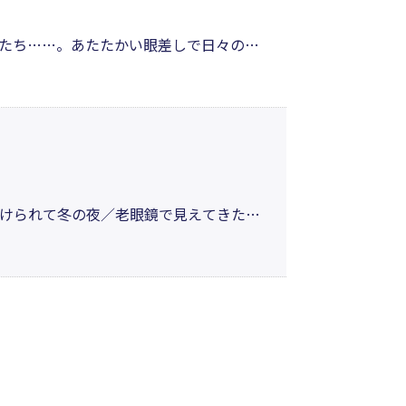
たち……。あたたかい眼差しで日々の連
の声に耳を澄ませ、また、ふと愛する家
性で日常を切り取った作品集。
けられて冬の夜／老眼鏡で見えてきた他
駅へ向かう頃。さて、いまの車窓から見
懐かし川柳」も収録した「つぶやき川柳＆