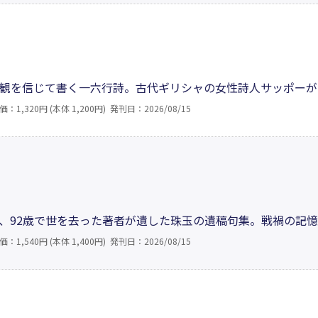
観を信じて書く一六行詩。古代ギリシャの女性詩人サッポーが
、愛こそが美を生み出すのである。そんな美と愛の微妙な関係
価：1,320円 (本体 1,200円)
発刊日：2026/08/15
、運命の働きや偶然の出会いに満ちていて、それを歌うために
、92歳で世を去った著者が遺した珠玉の遺稿句集。戦禍の記
時代に寄り添った私小説的な名句の数々を収録。日々の何気な
価：1,540円 (本体 1,400円)
発刊日：2026/08/15
生涯の軌跡がここにある。言葉の奥から溢れる家族への慈愛と