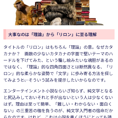
大事なのは「理論」から「リロン」に至る理解
タイトルの「リロン」はもちろん「理論」の意。なぜカタ
カナか？ 画数の少ないカタカナの字面で堅いテーマのハ
ードルを下げてみた、という騙し絵みたいな魂胆があるの
ではなく、「理論」的な四角四面さとは断然異なる、「リ
ロン」的な柔らかな姿勢で「文学」に歩み寄る方法を探し
てみよう――と、そういう試みを提示したいからなのです。
エンターテインメント小説ならいざ知らず、純文学となる
と尻込みしておいそれと手が出ないという人は少なくない
はず。理由は至って簡単、「難しい・わからない・面白く
ない」の三重苦の枷を負うのが、純文学入門者の宿命だか
らなのです。けれど、これは小説を書くほうにとっても読