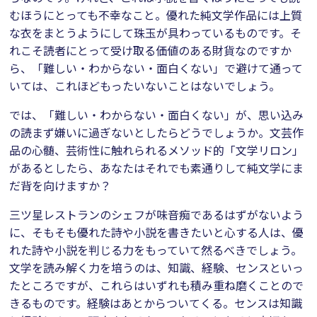
むほうにとっても不幸なこと。優れた純文学作品には上質
な衣をまとうようにして珠玉が具わっているものです。そ
れこそ読者にとって受け取る価値のある財貨なのですか
ら、「難しい・わからない・面白くない」で避けて通って
いては、これほどもったいないことはないでしょう。
では、「難しい・わからない・面白くない」が、思い込み
の読まず嫌いに過ぎないとしたらどうでしょうか。文芸作
品の心髄、芸術性に触れられるメソッド的「文学リロン」
があるとしたら、あなたはそれでも素通りして純文学にま
だ背を向けますか？
三ツ星レストランのシェフが味音痴であるはずがないよう
に、そもそも優れた詩や小説を書きたいと心する人は、優
れた詩や小説を判じる力をもっていて然るべきでしょう。
文学を読み解く力を培うのは、知識、経験、センスといっ
たところですが、これらはいずれも積み重ね磨くことので
きるものです。経験はあとからついてくる。センスは知識