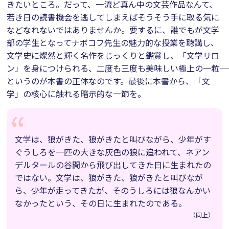
きたいところ。だって、一流ど真ん中の文芸作品なんて、
若き日の読書機会を逃してしまえばそうそう手に取る気に
などなれないではありませんか。要するに、誰でもが文学
部の学生となってナボコフ先生の魅力的な授業を聴講し、
文学史に燦然と輝く名作をじっくりと鑑賞し、「文学リロ
ン」を身につけられる、二度も三度も美味しい極上の一粒――
というのが本書の正体なのです。最後に本書から、「文
学」の核心に触れる暗示的な一節を。
文学は、狼がきた、狼がきたと叫びながら、少年がす
ぐうしろを一匹の大きな灰色の狼に追われて、ネアン
デルタールの谷間から飛び出してきた日に生まれたの
ではない。文学は、狼がきた、狼がきたと叫びなが
ら、少年が走ってきたが、そのうしろには狼なんかい
なかったという、その日に生まれたのである。
（同上）