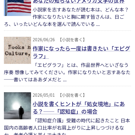
あなたの知らないアメリカ文学の世界
小説家を志すあなたが読む本は、どんな本？
作家になりたいと胸に期す皆さんは、日ご
ろ、いったいどんな本を選んで読んでいる ...
2026/06/26
【小説を書く】
作家になったら一度は書きたい「エピグ
ラフ」
「エピグラフ」とは、作品世界へといざなう
序奏 想像してみてください。作家になりたいと志すあなた
──書いてはああダメだと ...
2026/05/01
【小説を書く】
小説を書くヒントが「処女境地」にあ
る？──「認知症」の場合
「認知症介護」受難の時代に起きたこと 日本
国内の高齢者人口比率が右肩上がりに上昇しつづけるな
か、老老介護と並んで大きな ...