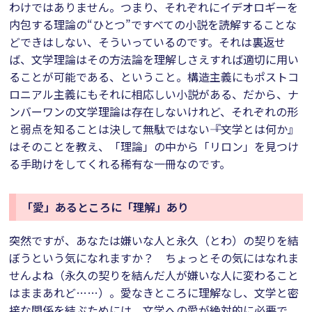
わけではありません。つまり、それぞれにイデオロギーを
内包する理論の“ひとつ”ですべての小説を読解することな
どできはしない、そういっているのです。それは裏返せ
ば、文学理論はその方法論を理解しさえすれば適切に用い
ることが可能である、ということ。構造主義にもポストコ
ロニアル主義にもそれに相応しい小説がある、だから、ナ
ンバーワンの文学理論は存在しないけれど、それぞれの形
と弱点を知ることは決して無駄ではない――『文学とは何か』
はそのことを教え、「理論」の中から「リロン」を見つけ
る手助けをしてくれる稀有な一冊なのです。
「愛」あるところに「理解」あり
突然ですが、あなたは嫌いな人と永久（とわ）の契りを結
ぼうという気になれますか？ ちょっとその気にはなれま
せんよね（永久の契りを結んだ人が嫌いな人に変わること
はままあれど……）。愛なきところに理解なし、文学と密
接な関係を結ぶためには、文学への愛が絶対的に必要で