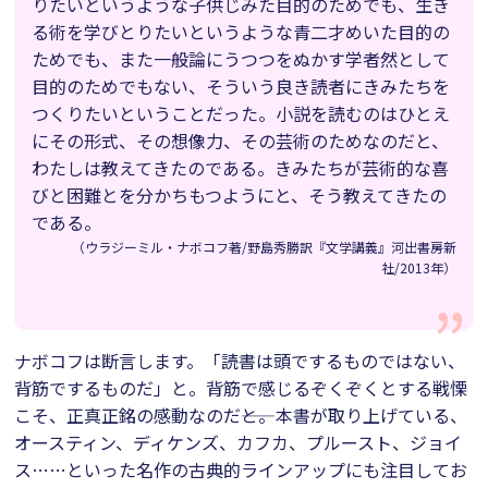
りたいというような子供じみた目的のためでも、生き
る術を学びとりたいというような青二才めいた目的の
ためでも、また一般論にうつつをぬかす学者然として
目的のためでもない、そういう良き読者にきみたちを
つくりたいということだった。小説を読むのはひとえ
にその形式、その想像力、その芸術のためなのだと、
わたしは教えてきたのである。きみたちが芸術的な喜
びと困難とを分かちもつようにと、そう教えてきたの
である。
（ウラジーミル・ナボコフ著/野島秀勝訳『文学講義』河出書房新
社/2013年）
ナボコフは断言します。「読書は頭でするものではない、
背筋でするものだ」と。背筋で感じるぞくぞくとする戦慄
こそ、正真正銘の感動なのだ――と。本書が取り上げている、
オースティン、ディケンズ、カフカ、プルースト、ジョイ
ス……といった名作の古典的ラインアップにも注目してお