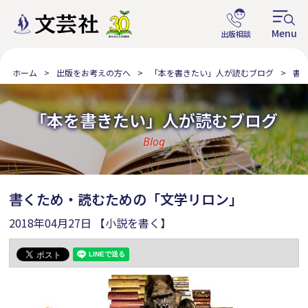
ホーム
出版をお考えの方へ
「本を書きたい」人が読むブログ
書
「本を書きたい」人が読むブログ
Blog
書くため・読むための「文学リロン」
2018年04月27日
【小説を書く】