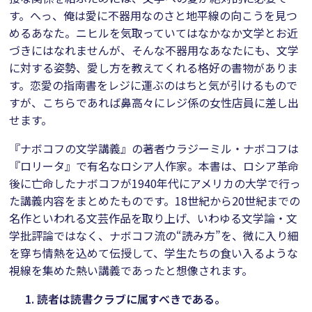
す。へっ、俺は愛に不器用なのさと地平線の向こうを見つ
めるあなた。ニヒルを気取っていてはなかなか文学とお近
づきにはなれませんが、そんな不器用なあなたにも、文学
に対する姿勢、愛し方を教えてくれる格好の書物がありま
す。恋愛の指南書をレジに運ぶのはちと気が引けるもので
すが、こちらであれば鼻高々にレジ係の女性店員に差し出
せます。
『ナボコフの文学講義』の著者ウラジーミル・ナボコフは
『ロリータ』で有名なロシア人作家。本書は、ロシア革命
後に亡命したナボコフが1940年代にアメリカの大学で行っ
た講義内容をまとめたものです。18世紀から20世紀までの
名作といわれる文芸作品を取り上げ、いわゆる文学論・文
学批評論ではなく、ナボコフ流の“読み方”を、微に入り細
を穿ち情熱を込めて伝授して、学生たちの食い入るような
視線を集めた熱い講義であったと想像されます。
読者は読書クラブに属すべきである。