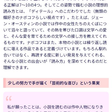
る正解は7～10の4つ。そしてこの姿勢で臨む小説の理想的
読み方とは、「ディテール」へのこだわりでした（無類の
蝶好きのナボコフらしい視点です）。たとえば、ジェー
ン・オースティンの小説では作中の女性たちのえくぼにつ
いて滔々と語っていて、その熱を帯びた口調は文学への愛
と、そんな愛を育てるための文学への接し方を教えてくれ
るものです。ナボコフはまた、本物の小説とは繰り返し読
むに堪える作品であると定義づけています。もちろん馴れ
合いではなく、再読する度に新しい発見を与えてくれる、
そんな小説との出会いが「読み方」を深めてくれるのだと
理解できます。
少しの努力で手が届く「芸術的な喜び」という果実
私が願ったことは、小説を読むのは作中人物になりき