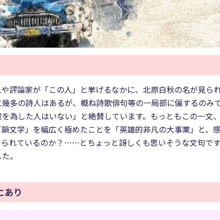
人や評論家が「この人」と挙げるなかに、北原白秋の名が見ら
に幾多の詩人はあるが、概ね詩歌俳句等の一局部に偏するのみ
業を為した人はいない」と絶賛しています。もっともこの一文
「韻文学」を幅広く極めたことを「英雄的非凡の大事業」と、
められているのか？……とちょっと訝しくも思いそうな文句で
した。
にあり