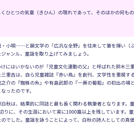
じくひとつの気稟（きひん）の現れであって、そのほかの何も
謡・小唄……と韻文学の「広汎な全野」を往来して筆を揮い（
たジャンル、童謡を取り上げてみましょう。
けにはいかないのが「児童文化運動の父」と呼ばれた鈴木三重吉
た三重吉は、自ら児童雑誌『赤い鳥』を創刊、文学性を重視す
龍之介の『蜘蛛の糸』や有島武郎の『一房の葡萄』の初出の場
となったのです。
原白秋は、結果的に同誌と最も長く関わる執筆者となります。
切りに、その生涯において実に1000篇以上を残しています。
たのでした。童謡を詠うことによって、白秋の詩人としての真