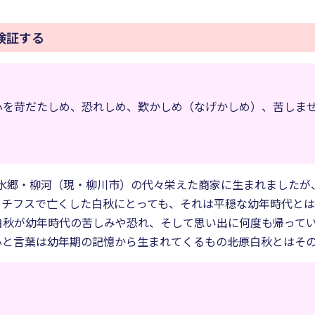
検証する
心を苛だたしめ、恐れしめ、歎かしめ（なげかしめ）、苦しま
州の水郷・柳河（現・柳川市）の代々栄えた商家に生まれました
をチフスで亡くした白秋にとっても、それは平穏な幼年時代とは
白秋が幼年時代の苦しみや恐れ、そして思い出に何度も帰って
と言葉は幼年期の記憶から生まれてくるもの――北原白秋とはそ