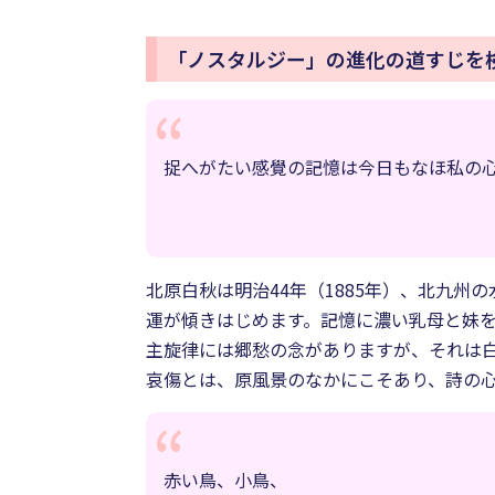
「ノスタルジー」の進化の道すじを
捉へがたい感覺の記憶は今日もなほ私の
北原白秋は明治44年（1885年）、北九
運が傾きはじめます。記憶に濃い乳母と妹
主旋律には郷愁の念がありますが、それは
哀傷とは、原風景のなかにこそあり、詩の心
赤い鳥、小鳥、