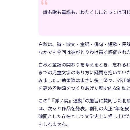
詩も歌も童謡も、わたくしにとっては同
白秋は、詩・散文・童謡・俳句・短歌・民
なかでも今回は彼がとりわけ高く評価され
白秋と童謡の関わりを考えるとき、忘れるわ
までの児童文学のあり方に疑問を抱いてい
みました。執筆陣はまさに多士済々、芥川
を高める時流をつくりあげた歴史的な雑誌
この“『赤い鳥』運動”の趣旨に賛同した北
は、次々と作品を発表。創刊の大正7年を皮
確固とした存在として文学史上に押し上げ
もしれません。