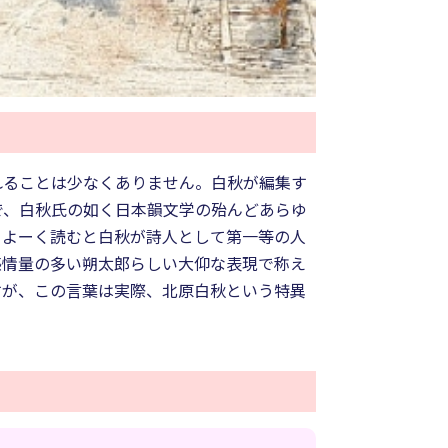
れることは少なくありません。白秋が編集す
で、白秋氏の如く日本韻文学の殆んどあらゆ
、よーく読むと白秋が詩人として第一等の人
感情量の多い朔太郎らしい大仰な表現で称え
すが、この言葉は実際、北原白秋という特異