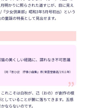
く月明かりに照らされた道すじが、目に見え
/『少女倶楽部』昭和3年5月号初出）という
秋の童謡の特長として見出せます。
黒猫の美くしい経路に、謂れなき不可思議
（同『思ひ出 抒情小曲集』序/東雲堂書店/1911年）
、これこそは白秋が、己（おの）が創作の根
源としていることが腑に落ちてきます。五感
ほかならないのです。