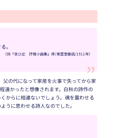
せる。
（同『思ひ出 抒情小曲集』序/東雲堂書店/1911年）
が、父の代になって家産を火事で失ってから家
程遠かったと想像されます。白秋の詩作の
いくからに相違ないでしょう。魂を震わせる
のように思わせる詩人なのでした。