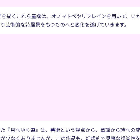
景を描くこれら童謡は、オノマトペやリフレインを用いて、い
より芸術的な詩風景をもつものへと変化を遂げていきます。
された『月へゆく道』は、芸術という観点から、童謡から詩への
詩が少なくありませんが、この作品も、幻想的で見事な視覚性