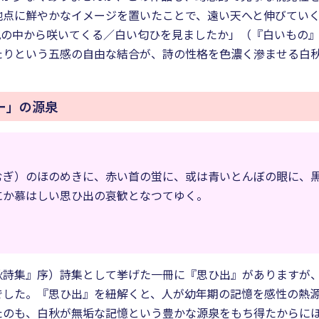
地点に鮮やかなイメージを置いたことで、遠い天へと伸びてい
の中から咲いてくる／白い匂ひを見ましたか」（『白いもの』
たりという五感の自由な結合が、詩の性格を色濃く滲ませる白
ー」の源泉
むぎ）のほのめきに、赤い首の蛍に、或は青いとんぼの眼に、
にか慕はしい思ひ出の哀歓となつてゆく。
秋詩集』序）詩集として挙げた一冊に『思ひ出』がありますが
でした。『思ひ出』を紐解くと、人が幼年期の記憶を感性の熱
たのも、白秋が無垢な記憶という豊かな源泉をもち得たからに