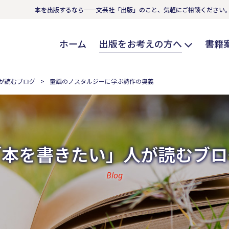
本を出版するなら──文芸社「出版」のこと、気軽にご相談ください
ホーム
出版をお考えの方へ
書籍
が読むブログ
童謡のノスタルジーに学ぶ詩作の奥義
「本を書きたい」人が読むブロ
Blog