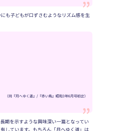
かにも子どもが口ずさむようなリズム感を生
（同『月へゆく道』/『赤い鳥』昭和3年6月号初出）
成長期を示すような興味深い一篇となってい
を有しています。もちろん「月へゆく道」は