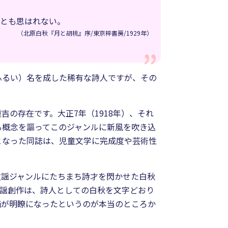
のとも思はれない。
（北原白秋『月と胡桃』序/東京梓書房/1929年）
ふるい）名を成した稀有な詩人ですが、その
の存在です。大正7年（1918年）、それ
る概念を謳ってこのジャンルに新風を吹き込
となった同誌は、児童文学に完成度や芸術性
童謡ジャンルにたちまち詩才を閃かせた白秋
童謡創作は、詩人としての白秋を文字どおり
価が明瞭になったというのが本当のところか