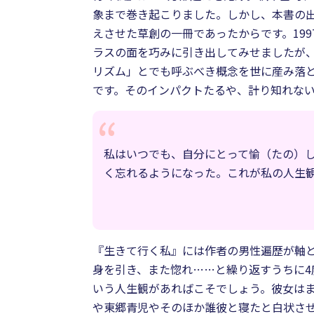
象まで巻き起こりました。しかし、本書の出
えさせた草創の一冊であったからです。19
ラスの面を巧みに引き出してみせましたが、
リズム」とでも呼ぶべき概念を世に産み落と
です。そのインパクトたるや、計り知れな
私はいつでも、自分にとって愉（たの）
く忘れるようになった。これが私の人生
『生きて行く私』には作者の男性遍歴が軸
身を引き、また惚れ……と繰り返すうちに
いう人生観があればこそでしょう。彼女は
や東郷青児やそのほか誰彼と寝たと白状さ