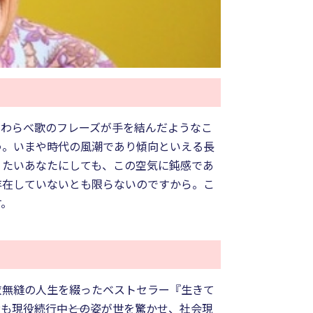
とわらべ歌のフレーズが手を結んだようなこ
う。いまや時代の風潮であり傾向といえる長
りたいあなたにしても、この空気に鈍感であ
存在していないとも限らないのですから。こ
す。
衣無縫の人生を綴ったベストセラー『生きて
も現役続行中――との姿が世を驚かせ、社会現