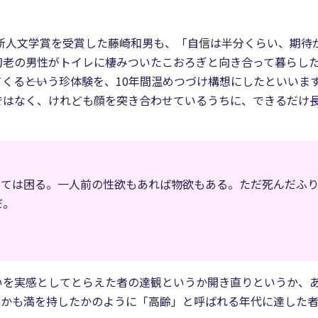
像新人文学賞を受賞した藤崎和男も、「自信は半分くらい、期待
初老の男性がトイレに棲みついたこおろぎと向き合って暮らした
くる――という珍体験を、10年間温めつづけ構想にしたといい
ではなく、けれども顔を突き合わせているうちに、できるだけ
っては困る。一人前の性欲もあれば物欲もある。ただ死んだふ
だ。
いを実感としてとらえた者の達観というか開き直りというか、
たかも満を持したかのように「高齢」と呼ばれる年代に達した