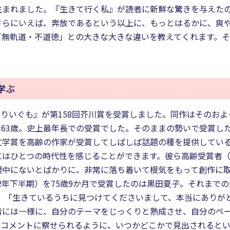
生まれました。『生きて行く私』が読者に新鮮な驚きを与えた
さらにいえば、奔放であるという以上に、もっとはるかに、爽
無軌道・不道徳」との大きな大きな違いを教えてくれます。そ
学ぶ
とりいぐも』が第158回芥川賞を受賞しました。同作はそのおよ
63歳。史上最年長での受賞でした。そのままの勢いで受賞し
文学賞を高齢の作家が受賞してしばしば話題の種を提供してい
にはひとつの時代性を感じることができます。彼ら高齢受賞者
眼中にないとばかりに、非常に落ち着いて根気をもって創作に
12年下半期）を75歳9か月で受賞したのは黒田夏子。それまでの
し、「生きているうちに見つけてくださいまして、本当にありが
者には一様に、自分のテーマをじっくりと熟成させ、自分のペ
のコメントに察せられるように、いつかどこかで見出されると