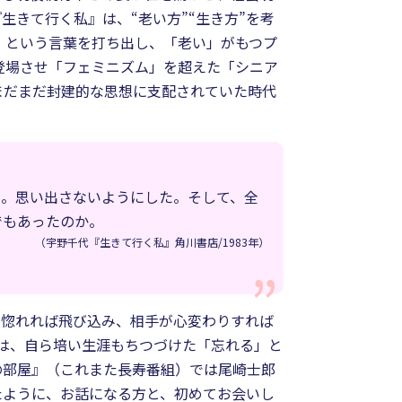
きて行く私』は、“老い方”“生き方”を考
」という言葉を打ち出し、「老い」がもつプ
登場させ「フェミニズム」を超えた「シニア
まだまだ封建的な思想に支配されていた時代
た。思い出さないようにした。そして、全
でもあったのか。
（宇野千代『生きて行く私』角川書店/1983年）
て惚れれば飛び込み、相手が心変わりすれば
は、自ら培い生涯もちつづけた「忘れる」と
の部屋』（これまた長寿番組）では尾崎士郎
たように、お話になる方と、初めてお会いし