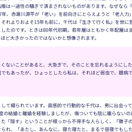
版は一過性の騒ぎで済まされないものがあります。なぜなら『生
97年、赤瀬川源平が「老い」を前向きにとらえようと「老人力
それよりおよそ15年も前に、千代は『生きて行く私』を世に
したのです。ときは80年代初期。若年層はともかく年配層は
いほど大きかったのではないかと想像されます。
しくないことがあると、大急ぎで、そのことを忘れるようにし
観でもあったが、ひょっとしたら私は、それほど弱虫で、臆病
として綴られています。直感的で行動的な千代は、男に出会っ
4度の結婚と離婚を経験しましたが、傷ついても陰に籠らないの
また「隠す」ということが根っから不得手な人らしく、『徹子
せられ、「あたし、あんなに、寝た寝たと、まるで昼寝でもし