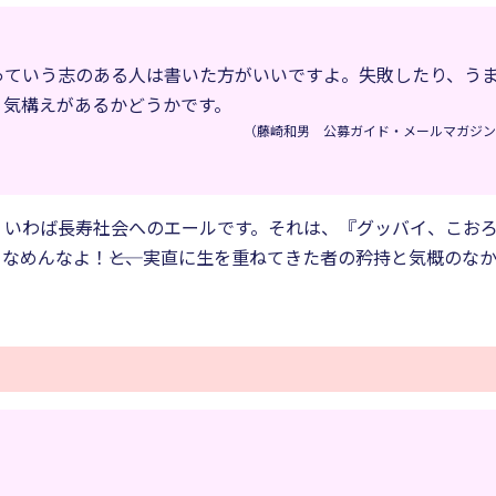
いっていう志のある人は書いた方がいいですよ。失敗したり、う
く気構えがあるかどうかです。
（藤崎和男 公募ガイド・メールマガジン『m
、いわば長寿社会へのエールです。それは、『グッバイ、こお
なめんなよ！――と、実直に生を重ねてきた者の矜持と気概のな