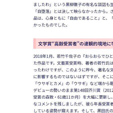
ましたわ」という黒柳徹子の有名な談話も
「自堕落」とは決して映らなかったから。
品は、心身ともに「自由であること」と、「
かったものでした。
文学賞“高齢受賞者”の達観的境地に
2018年1月、若竹千佐子の『おらおらでひ
た作品です。文藝賞受賞時、著者の若竹氏は
ったわけですが、このように昨今、著名な
に影響するものではないはずですが、そこ
「ウサギとカメ」の「ウサギ」など端から
デビューの勢いのまま第148回芥川賞（20
受賞の森敦・61歳11か月）を大幅に更新
なコメントを残しましたが、彼ら年長受賞
している姿勢が窺えます。そして、黒田氏