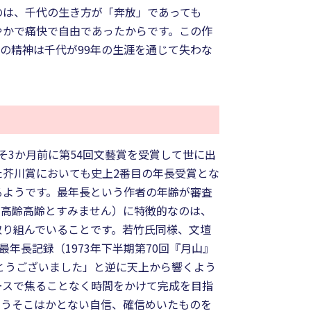
のは、千代の生き方が「奔放」であっても
やかで痛快で自由であったからです。この作
の精神は千代が99年の生涯を通じて失わな
そ3か月前に第54回文藝賞を受賞して世に出
た芥川賞においても史上2番目の年長受賞とな
るようです。最年長という作者の年齢が審査
（高齢高齢とすみません）に特徴的なのは、
取り組んでいることです。若竹氏同様、文壇
最年長記録（1973年下半期第70回『月山』
とうございました」と逆に天上から響くよう
ースで焦ることなく時間をかけて完成を目指
いうそこはかとない自信、確信めいたものを