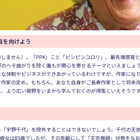
目を向けよう
しません）。「PPK」こと「ピンピンコロリ」、最先端感覚
部のへそ曲がりを除く誰もが関心を寄せるテーマといえましょ
まな体制やビジネスができあがっているわけですが、作家にな
は作家の定め。もちろん、あなた自身がご長寿作家として将来
え、より広い視野をいまから学んでおくのが得策といえそうで
ら「宇野千代」を除外することはできないでしょう。千代の天
、彼女は85歳でしたが、その年齢にして「天衣無縫」状態をなお