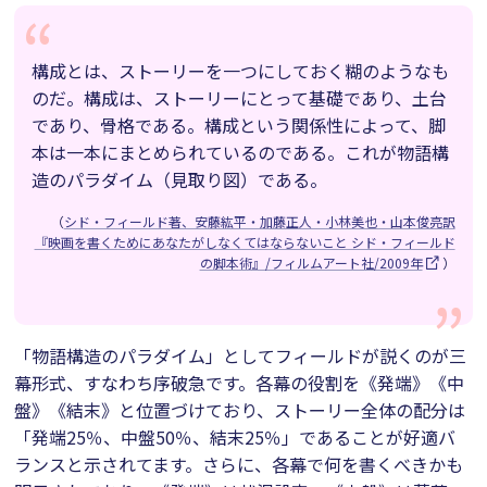
構成とは、ストーリーを一つにしておく糊のようなも
のだ。構成は、ストーリーにとって基礎であり、土台
であり、骨格である。構成という関係性によって、脚
本は一本にまとめられているのである。これが物語構
造のパラダイム（見取り図）である。
（
シド・フィールド著、安藤紘平・加藤正人・小林美也・山本俊亮訳
『映画を書くためにあなたがしなくてはならないこと シド・フィールド
の脚本術』/フィルムアート社/2009年
）
「物語構造のパラダイム」としてフィールドが説くのが三
幕形式、すなわち序破急です。各幕の役割を《発端》《中
盤》《結末》と位置づけており、ストーリー全体の配分は
「発端25％、中盤50％、結末25％」であることが好適バ
ランスと示されてます。さらに、各幕で何を書くべきかも