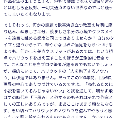
作品を生み出そうとする、純粋で静謐で地味で孤独な営み
とはむしろ正反対、一切共通点のない世界なのではと疑っ
てしまいたくもなります。
でもそれって、何かの話題で歓喜沸き立つ教室の片隅に座
り込み、疎ましさ半分、羨ましさ半分の心境でクラスメイ
トを遠目に眺める態度と同じではありませんか？ 自分のタ
イプと違うからって、華やかな世界に偏見をもちつづける
よりも、何かしら美点やメリットがあるのでは、という視
点でハリウッドを捉え直すことのほうが圧倒的に健全で
す。こんなことを当ブログ筆者が語るまでもないでしょう
が、端的にいって、ハリウッドの「人を魅了するノウハ
ウ」は伊達ではありません。だってこの100年間、世界映
画界の中心でありつづけているのですよ。「売れるために
小説を書いてるんじゃないやい」と我を通して、鳴かず飛
ばずの時代を「下積み」と称するのもそれはそれで作家と
しての正しいあり方ですが、まあここはあまり頑なになら
ず、思い切ってハリウッドのノウハウを盗んでやろうと思
ったって誰に咎められるものでもありません。立っている