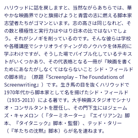
ハリウッドに話を戻しますと、当然ながらあちらでは、華
やかな映画界でひと旗揚げようと青雲の志に燃える脚本家
志望者たちがゴマンといます。志の高さは同じなれど、そ
の数と積極性と実行力はやはり日本の比ではないでしょ
う。それがシノギを削っているのです。そんな彼らは学校
や各種講座でシナリオライティングのノウハウを体系的に
学ぶわけですが、そうした場でバイブル化しているテキス
トがいくつかあり、その代表格となる一冊が『映画を書く
ためにあなたがしなくてはならないこと シド・フィールド
の脚本術』（原題『Screenplay – The Foundations of
Screenwriting』）です。生き馬の目を抜くハリウッドで
1970年代から脚本家として名を揚げたシド・フィールド
（1935-2013）による著です。大手映画スタジオでシナリ
オ・コンサルタントを歴任し、その門下生にはジェーム
ズ・キャメロン（『ターミネーター』『エイリアン2』脚
本、『タイタニック』脚本・監督）、テッド・タリー
（『羊たちの沈黙』脚本）らが名を連ねます。