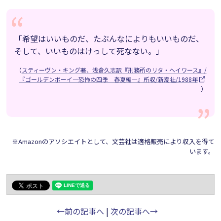
「希望はいいものだ、たぶんなによりもいいものだ、
そして、いいものはけっして死なない。」
（
スティーヴン・キング著、浅倉久志訳『刑務所のリタ・ヘイワース』/
『ゴールデンボーイ―恐怖の四季 春夏編―』所収/新潮社/1988年
）
※Amazonのアソシエイトとして、文芸社は適格販売により収入を得て
います。
←前の記事へ
|
次の記事へ→