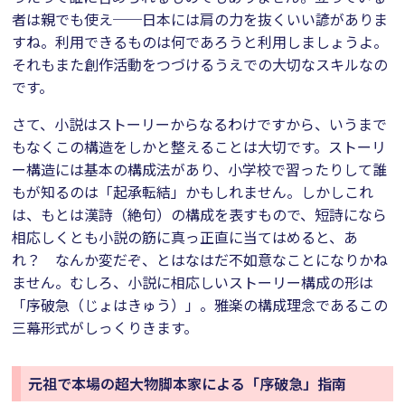
者は親でも使え──日本には肩の力を抜くいい諺がありま
すね。利用できるものは何であろうと利用しましょうよ。
それもまた創作活動をつづけるうえでの大切なスキルなの
です。
さて、小説はストーリーからなるわけですから、いうまで
もなくこの構造をしかと整えることは大切です。ストーリ
ー構造には基本の構成法があり、小学校で習ったりして誰
もが知るのは「起承転結」かもしれません。しかしこれ
は、もとは漢詩（絶句）の構成を表すもので、短詩になら
相応しくとも小説の筋に真っ正直に当てはめると、あ
れ？ なんか変だぞ、とはなはだ不如意なことになりかね
ません。むしろ、小説に相応しいストーリー構成の形は
「序破急（じょはきゅう）」。雅楽の構成理念であるこの
三幕形式がしっくりきます。
元祖で本場の超大物脚本家による「序破急」指南