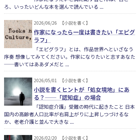
ろ、いったいどんな本を選んで読んでいる ...
2026/06/26
【小説を書く】
作家になったら一度は書きたい「エピグ
ラフ」
「エピグラフ」とは、作品世界へといざなう
序奏 想像してみてください。作家になりたいと志すあなた
──書いてはああダメだと ...
2026/05/01
【小説を書く】
小説を書くヒントが「処女境地」にあ
る？──「認知症」の場合
「認知症介護」受難の時代に起きたこと 日本
国内の高齢者人口比率が右肩上がりに上昇しつづけるな
か、老老介護と並んで大きな ...
2026/02/20
【小説を書く】