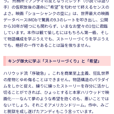
う。 刑務所でアンディの友となったレッド（小説では語り
手）の仮釈放後の運命に“希望”を匂わせて終えるセンスの
よさ。映画『ショーシャンクの空に』は、世界最大の映画
データベースIMDbで驚異の9.3のレートを叩き出し、公開
から30年が経つにも関わらず、いまなお堂々の1位に君臨
しています。本作は観て愉しむにはもちろん第一級、そし
て物語構成を学ぶうえでも、ストーリーづくりを学ぶうえ
でも、格好の一作であることは論を俟ちません。
キング御大に学ぶ「ストーリーづくり」と「希望」
ハリウッド流「序破急」。これを商業至上主義、狂乱世界
の産物とゆめ侮ることはできません。物語構造のパラダイ
ムをしかと捉え、練りに練ったストーリーを存分に活かし
切ることができれば、ひょっとすると本家ハリウッドで映
画化……なんて夢のような希望を抱くのも、悪いことでは
ないでしょう。それこそアメリカンドリーム。作中、みご
と脱獄を成し遂げたアンディもこう言っています。