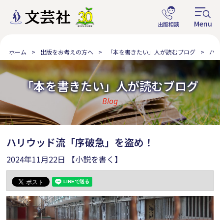
ホーム
出版をお考えの方へ
「本を書きたい」人が読むブログ
ハ
「本を書きたい」人が読むブログ
Blog
ハリウッド流「序破急」を盗め！
2024年11月22日
【小説を書く】