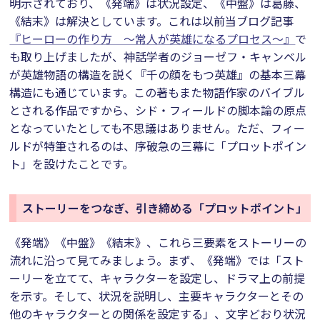
明示されており、《発端》は状況設定、《中盤》は葛藤、
《結末》は解決としています。これは以前当ブログ記事
『ヒーローの作り方 ～常人が英雄になるプロセス～』
で
も取り上げましたが、神話学者のジョーゼフ・キャンベル
が英雄物語の構造を説く『千の顔をもつ英雄』の基本三幕
構造にも通じています。この著もまた物語作家のバイブル
とされる作品ですから、シド・フィールドの脚本論の原点
となっていたとしても不思議はありません。ただ、フィー
ルドが特筆されるのは、序破急の三幕に「プロットポイン
ト」を設けたことです。
ストーリーをつなぎ、引き締める「プロットポイント」
《発端》《中盤》《結末》、これら三要素をストーリーの
流れに沿って見てみましょう。まず、《発端》では「スト
ーリーを立てて、キャラクターを設定し、ドラマ上の前提
を示す。そして、状況を説明し、主要キャラクターとその
他のキャラクターとの関係を設定する」、文字どおり状況