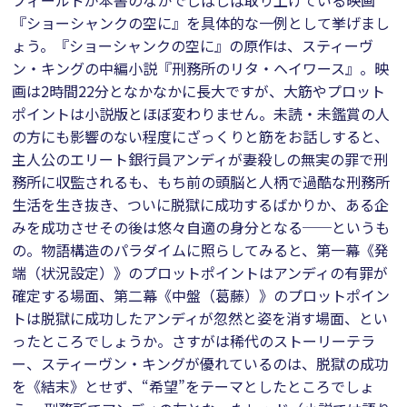
フィールドが本書のなかでしばしば取り上げている映画
『ショーシャンクの空に』を具体的な一例として挙げまし
ょう。『ショーシャンクの空に』の原作は、スティーヴ
ン・キングの中編小説『刑務所のリタ・ヘイワース』。映
画は2時間22分となかなかに長大ですが、大筋やプロット
ポイントは小説版とほぼ変わりません。未読・未鑑賞の人
の方にも影響のない程度にざっくりと筋をお話しすると、
主人公のエリート銀行員アンディが妻殺しの無実の罪で刑
務所に収監されるも、もち前の頭脳と人柄で過酷な刑務所
生活を生き抜き、ついに脱獄に成功するばかりか、ある企
みを成功させその後は悠々自適の身分となる──というも
の。物語構造のパラダイムに照らしてみると、第一幕《発
端（状況設定）》のプロットポイントはアンディの有罪が
確定する場面、第二幕《中盤（葛藤）》のプロットポイン
トは脱獄に成功したアンディが忽然と姿を消す場面、とい
ったところでしょうか。さすがは稀代のストーリーテラ
ー、スティーヴン・キングが優れているのは、脱獄の成功
を《結末》とせず、“希望”をテーマとしたところでしょ