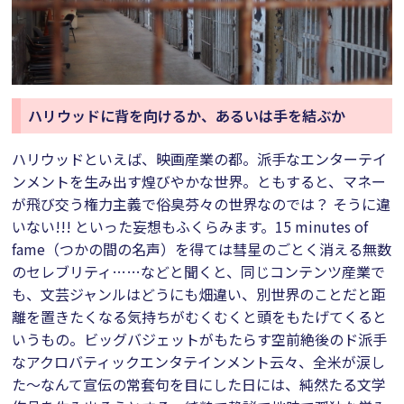
ハリウッドに背を向けるか、あるいは手を結ぶか
ハリウッドといえば、映画産業の都。派手なエンターテイ
ンメントを生み出す煌びやかな世界。ともすると、マネー
が飛び交う権力主義で俗臭芬々の世界なのでは？ そうに違
いない!!! といった妄想もふくらみます。15 minutes of
fame（つかの間の名声）を得ては彗星のごとく消える無数
のセレブリティ……などと聞くと、同じコンテンツ産業で
も、文芸ジャンルはどうにも畑違い、別世界のことだと距
離を置きたくなる気持ちがむくむくと頭をもたげてくると
いうもの。ビッグバジェットがもたらす空前絶後のド派手
なアクロバティックエンタテインメント云々、全米が涙し
た～なんて宣伝の常套句を目にした日には、純然たる文学