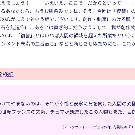
覚えましょう！ ……いえいえ、ここで「だからといって……
いるあなたなら、もうお馴染みですね。そう、今回は「復讐」
の心がまえで――という話でございます。創作・執筆における躓
の石を無造作に、あるいは直感的に拾うようにして、我が創作
るのは、「復讐」とはいわば人間の領域を超えた所業だという
インメント未満の二番煎じ」などと断じさせぬためにも、これ
を検証
つけてやまないのは、それが幸福と安寧に背を向けた人間の究
9世紀フランスの文豪、デュマが創造したこの人物もまた、目
（アレクサンドル・デュマ作/山内義雄訳『モン