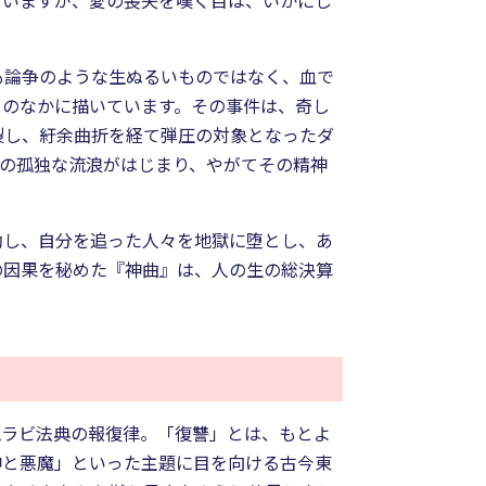
ていますが、愛の喪失を嘆く目は、いかにし
も論争のような生ぬるいものではなく、血で
」のなかに描いています。その事件は、奇し
裂し、紆余曲折を経て弾圧の対象となったダ
の孤独な流浪がはじまり、やがてその精神
劾し、自分を追った人々を地獄に堕とし、あ
の因果を秘めた『神曲』は、人の生の総決算
ムラビ法典の報復律。「復讐」とは、もとよ
神と悪魔」といった主題に目を向ける古今東