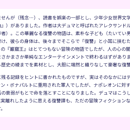
ませんが（残念…）、読書を娯楽の一部とし、少年少女世界文
伯』）がありました。作者は大デュマと呼ばれたアレクサンド
作者）。この華麗なる復讐の物語は、素朴な子ども（たいてい
付け、彼らの身体は、後々までそこらで「復讐」と小耳に挟む
ての『巌窟王』はとてつもない冒険の物語でしたが、人の心の
まさかまさか単純なエンターテインメントで終わるはずがあり
ら歴史の綾までを素材とし、大胆に端然と織りなして豪奢な復
に残る記録をヒントに書かれたものですが、実はそのなかには
オン・ボナパルトに重用された軍人でしたが、ナポレオンに対
活の衰弱がもとで命を落とすことになりました。デュマはこう
現実離れしたように思える復讐譚も、ただの冒険フィクション
す。