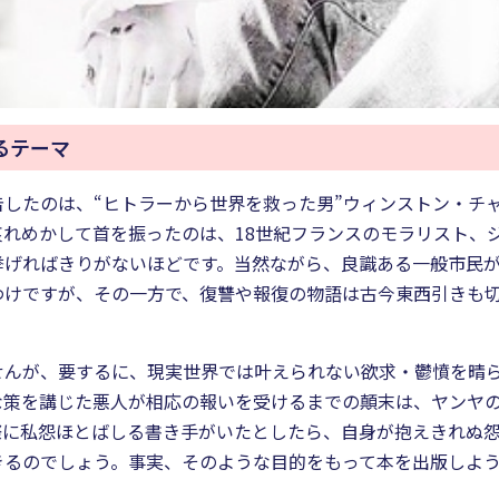
るテーマ
したのは、“ヒトラーから世界を救った男”ウィンストン・チ
れめかして首を振ったのは、18世紀フランスのモラリスト、
挙げればきりがないほどです。当然ながら、良識ある一般市民
わけですが、その一方で、復讐や報復の物語は古今東西引きも
せんが、要するに、現実世界では叶えられない欲求・鬱憤を晴
な策を講じた悪人が相応の報いを受けるまでの顛末は、ヤンヤ
際に私怨ほとばしる書き手がいたとしたら、自身が抱えきれぬ
きるのでしょう。事実、そのような目的をもって本を出版しよ