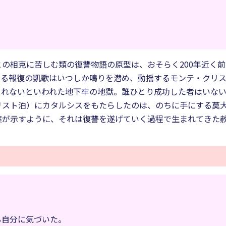
の相克に苦しむ類の復讐物語の原型は、おそらく200年近く
ける報復の凱歌はいつしか鳴りを潜め、動揺するモンテ・クリ
られないといわれた地下牢の地獄。誰ひとり成功した者はいな
リスト泊）にカタルシスをもたらしたのは、のちに手にする莫
が示すように、それは復讐を遂げていく過程で生まれてきた赦
る自分に気づいた。