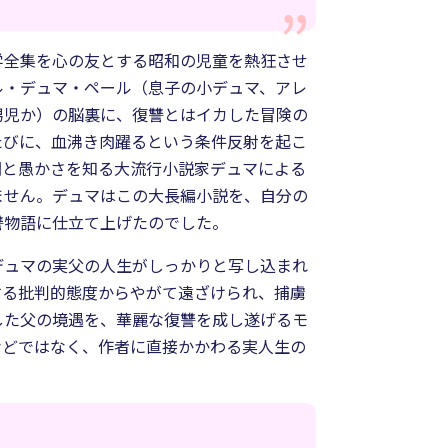
学全集を心の友とする昭和の児童を熱狂させ
ル・デュマ・ペール（息子の小デュマ、アレ
男児か）の脳裏に、復讐とはイカした冒険の
たびに、血沸き肉躍るという条件反射を起こ
闇と愚かさを知る大流行小説家デュマによる
ません。デュマはこの大長編小説を、自分の
讐物語に仕立て上げたのでした。
デュマの実父の人生がしっかりと写し込まれ
する批判的態度からやがて遠ざけられ、捕虜
した父の境遇を、華麗な復讐を成し遂げるモ
などではなく、作者に直接かかわる実人生の