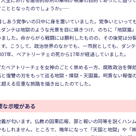
、人生における道徳的原則の解明が執筆の目的であったと語っ
こととなったのでしょうか――。
目しあう党争いの只中に身を置いていました。党争いといって
たダンテは地獄のような光景を目に焼きつけ、のちに「地獄篇
いました。命からがら戦闘には勝利したものの、その後党は分
ます。こうして、政治世界のなかでも、一市民としても、ダンテ
307年、ベアトリーチェの死から17年が経過していました。
げたベアトリーチェを女神のごとく崇める一方、腐敗政治を弾
石と復讐の刃をもって巡る地獄・煉獄・天国篇。呵責ない報復
に超える荘重な旅路を描き出したのでした。
要な示唆がある
教義が匂います。仏教の因果応報、罪と報いの同等を説くハン
かもしれません。ところで、晩年になって「天国と地獄」や「