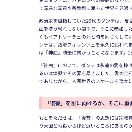
実際ダンテは、パトロンへの書簡のなかで
て深遠な寓意や宗教観に満ちた世界を見通す
政治家を目指していた20代のダンテは、反
血を洗う紛れもない闘争で、そこに参加し
くもベアトリーチェの死と時を同じくして
ンテは、故郷フィレンツェを永久に追われ
は『神曲』執筆に向かうことになります。1
『神曲』において、ダンテは永遠の愛を捧
るいは煉獄でその罪を暴きました。愛の宝
でありながら、人間世界のスケールを遥か
「復讐」を誰に向けるか、そこに重
もとをただせば、「復讐」の思想には宗教
り天国と地獄からほど近いところにあるの