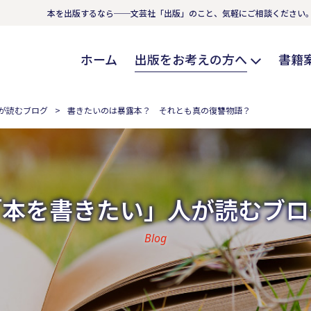
本を出版するなら──文芸社「出版」のこと、気軽にご相談ください
ホーム
出版をお考えの方へ
書籍
が読むブログ
書きたいのは暴露本？ それとも真の復讐物語？
「本を書きたい」人が読むブロ
Blog