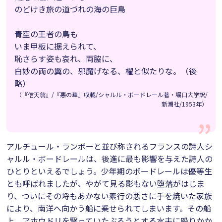
のどけき旅の道づれの海の巨鳥
青空の王者の鳥も
いま甲板に据えられて、
恥さらす姿も哀れ、両脇に、
白妙の両の翼の、邪魔げなる、櫂と似たりな。（後
略）
（『信天翁』/『悪の華』収載/シャルル・ボードレール著・堀口大学訳/
新潮社/1953年）
アルチュール・ランボーと並び称されるフランスの詩人シ
ャルル・ボードレールは、後進に最も影響を与えた詩人の
ひとりといえるでしょう。少年期のボードレールは優等生
とも呼ばれましたが、やがて見る影もない堕落がはじま
り、ついにその埒もあかない素行の悪さに手を焼いた家族
により、南洋へ向かう船に乗せられてしまいます。その船
上、アホウドリを撃っていたぶろうとする水夫に殴りかか