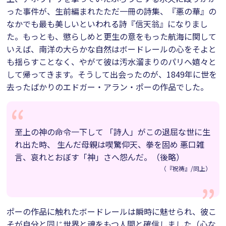
った事件が、生前編まれたただ一冊の詩集、『悪の華』の
なかでも最も美しいといわれる詩『信天翁』になりまし
た。もっとも、懲らしめと更生の意をもった航海に関して
いえば、南洋の大らかな自然はボードレールの心をそよと
も揺らすことなく、やがて彼は汚水溜まりのパリへ嬉々と
して帰ってきます。そうして出会ったのが、1849年に世を
去ったばかりのエドガー・アラン・ポーの作品でした。
至上の神の命令一下して 「詩人」がこの退屈な世に生
れ出た時、 生んだ母親は喫驚仰天、拳を固め 悪口雑
言、哀れとおぼす「神」さへ怨んだ。（後略）
（『祝祷』/同上）
ポーの作品に触れたボードレールは瞬時に魅せられ、彼こ
そが自分と同じ世界と魂をもつ人間と確信しました（心な