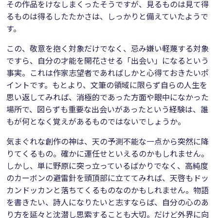
その作品をけなしまくったそうですが、見るものは見て得
るものは得るしたたかさは、しっかりと備えていたようで
す。
この、敬意を抱く対象だけでなく、忌み嫌い軽蔑する対象
ですら、自分の才能を開花させる「出会い」になるという
事実。これは作家志望者であればしかと心得ておきたいポ
イントです。もとより、文筆の領域に限らず自らの人生を
思い返してみれば、消極的であった方面や眼中になかった
場所で、図らずも重要な出会いがあったという経験は、誰
もが何となく覚えがあるものではないでしょうか。
気まぐれな創作の神は、天の予測不能な一点から突然に降
りてくるもの。確かに運任せといえるのかもしれません。
しかし、単に野原に突っ立っているばかりでなく、高純度
のカーボンの避雷針を頭頂部に立ててみれば、天啓もドッ
カンドッカンと落ちてくるものなのかもしれません。物語
を書きたい、詩人になりたいと志すならば、自分の心のあ
り方を延々と沈潜し思索することも大切。だけど外界に向