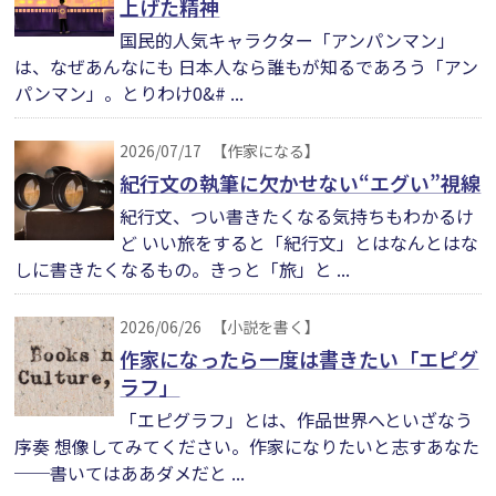
上げた精神
国民的人気キャラクター「アンパンマン」
は、なぜあんなにも 日本人なら誰もが知るであろう「アン
パンマン」。とりわけ0&# ...
2026/07/17
【作家になる】
紀行文の執筆に欠かせない“エグい”視線
紀行文、つい書きたくなる気持ちもわかるけ
ど いい旅をすると「紀行文」とはなんとはな
しに書きたくなるもの。きっと「旅」と ...
2026/06/26
【小説を書く】
作家になったら一度は書きたい「エピグ
ラフ」
「エピグラフ」とは、作品世界へといざなう
序奏 想像してみてください。作家になりたいと志すあなた
──書いてはああダメだと ...