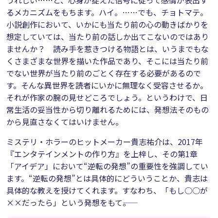
うれしい……と、心身が捉えた信号に従って感情が表出す
るメカニズムをもちます。ハイ。……でも、チョトマテ。
小説創作において、いかにも当たり前の心の動きばかりを
想定していては、当たり前の話しか出てこないのではあり
ませんか？ 読み手を惹きつける物語とは、いうまでもな
くさまざまな世界を描いた作品であり、そこには当たり前
でない世界が当たり前のごとく存在する必要があるので
す。そんな異世界を読者にいかに無理なく受容させるか。
それが作家の腕の見せどころでしょう。というわけで、日
常生活の妥当性から切り離れるためには、発想法そのもの
から見直さなくてはいけません。
ミステリ・ホラーのヒットメーカー貴志祐介は、2017年
『エンタテインメントの作り方』を上梓し、その第1章
「アイデア」において“逆転の発想”の重要性を強調してい
ます。“逆転の発想”とは具体的にどういうことか、貴志は
具体的な教えを授けてくれます。すなわち、「もし○○が
××だったら」という発想をもて――。