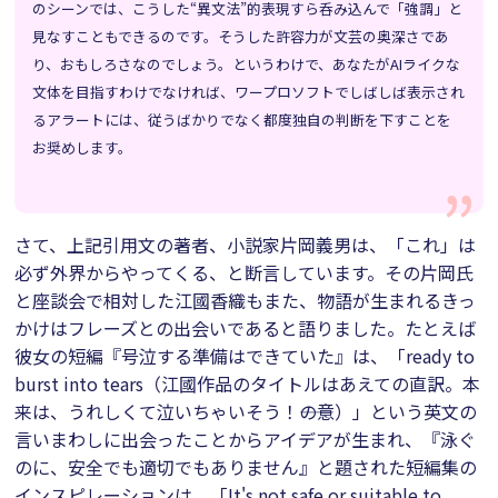
のシーンでは、こうした“異文法”的表現すら呑み込んで「強調」と
見なすこともできるのです。そうした許容力が文芸の奥深さであ
り、おもしろさなのでしょう。というわけで、あなたがAIライクな
文体を目指すわけでなければ、ワープロソフトでしばしば表示され
るアラートには、従うばかりでなく都度独自の判断を下すことを
お奨めします。
さて、上記引用文の著者、小説家片岡義男は、「これ」は
必ず外界からやってくる、と断言しています。その片岡氏
と座談会で相対した江國香織もまた、物語が生まれるきっ
かけはフレーズとの出会いであると語りました。たとえば
彼女の短編『号泣する準備はできていた』は、「ready to
burst into tears（江國作品のタイトルはあえての直訳。本
来は、うれしくて泣いちゃいそう！――の意）」という英文の
言いまわしに出会ったことからアイデアが生まれ、『泳ぐ
のに、安全でも適切でもありません』と題された短編集の
インスピレーションは、「It's not safe or suitable to