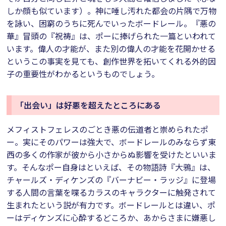
しか顔も似ています）。神に唾し汚れた都会の片隅で万物
を詠い、困窮のうちに死んでいったボードレール。『悪の
華』冒頭の『祝祷』は、ポーに捧げられた一篇といわれて
います。偉人の才能が、また別の偉人の才能を花開かせる
というこの事実を見ても、創作世界を拓いてくれる外的因
子の重要性がわかるというものでしょう。
「出会い」は好悪を超えたところにある
メフィストフェレスのごとき悪の伝道者と崇められたポ
ー。実にそのパワーは強大で、ボードレールのみならず東
西の多くの作家が彼から小さからぬ影響を受けたといいま
す。そんなポー自身はといえば、その物語詩『大鴉』は、
チャールズ・ディケンズの『バーナビー・ラッジ』に登場
する人間の言葉を喋るカラスのキャラクターに触発されて
生まれたという説が有力です。ボードレールとは違い、ポ
ーはディケンズに心酔するどころか、あからさまに嫌悪し