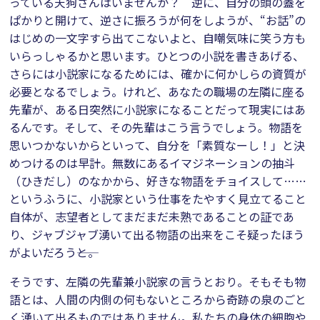
っている天狗さんはいませんか？ 逆に、自分の頭の蓋を
ぱかりと開けて、逆さに振ろうが何をしようが、“お話”の
はじめの一文字すら出てこないよと、自嘲気味に笑う方も
いらっしゃるかと思います。ひとつの小説を書きあげる、
さらには小説家になるためには、確かに何かしらの資質が
必要となるでしょう。けれど、あなたの職場の左隣に座る
先輩が、ある日突然に小説家になることだって現実にはあ
るんです。そして、その先輩はこう言うでしょう。物語を
思いつかないからといって、自分を「素質なーし！」と決
めつけるのは早計。無数にあるイマジネーションの抽斗
（ひきだし）のなかから、好きな物語をチョイスして……
というふうに、小説家という仕事をたやすく見立てること
自体が、志望者としてまだまだ未熟であることの証であ
り、ジャブジャブ湧いて出る物語の出来をこそ疑ったほう
がよいだろう――と。
そうです、左隣の先輩兼小説家の言うとおり。そもそも物
語とは、人間の内側の何もないところから奇跡の泉のごと
く湧いて出るものではありません。私たちの身体の細胞や