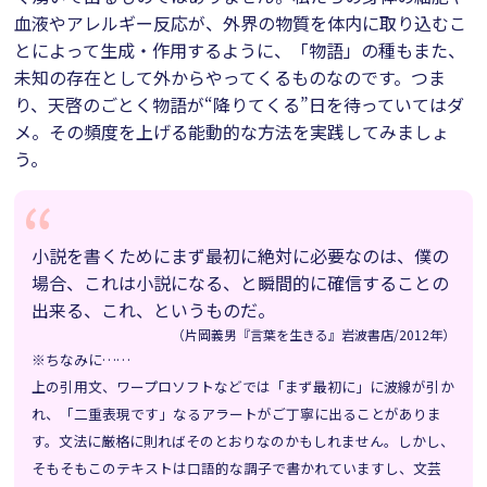
血液やアレルギー反応が、外界の物質を体内に取り込むこ
とによって生成・作用するように、「物語」の種もまた、
未知の存在として外からやってくるものなのです。つま
り、天啓のごとく物語が“降りてくる”日を待っていてはダ
メ。その頻度を上げる能動的な方法を実践してみましょ
う。
小説を書くためにまず最初に絶対に必要なのは、僕の
場合、これは小説になる、と瞬間的に確信することの
出来る、これ、というものだ。
（片岡義男『言葉を生きる』岩波書店/2012年）
※ちなみに……
上の引用文、ワープロソフトなどでは「まず最初に」に波線が引か
れ、「二重表現です」なるアラートがご丁寧に出ることがありま
す。文法に厳格に則ればそのとおりなのかもしれません。しかし、
そもそもこのテキストは口語的な調子で書かれていますし、文芸