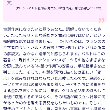
文）
（ロラン・バルト著/篠沢秀夫訳『神話作用』現代思潮社/1967年）
童話作家になりたいと願うあなた。誤解しないでくださ
い。だったらリアルな残酷さを童話に書けばいい、という
短絡的な話ではありません。上に引いたのは、フランスの
哲学者ロラン・バルトの著書『神話作用』に付された訳者
の解説文。なかなか暗示的と感じられます。バルトはこの
著書で、現代のファッションやスポーツその他さまざまな
分野に及んでいる“神話の作用”の安易さ、手前勝手さを批
判しました。そして、神話を現代に描くには正しい「変
形」を試みなければならないと示唆したのです。民話をル
ーツとする現代の童話もまた然り。子どもたちに滋養を与
える童話を書くためには、まず、グリム童話集の恐ろしさ
を徒に敬遠するのではなく、その物語が成り立つ背景に何
があったのかを考える姿勢をもちたいものです。そして、
現代の子どもたちにも、目に見えない真実に気づく感覚や