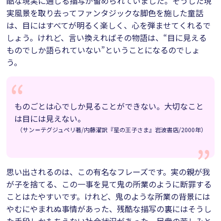
酷な現実に通じる描写が留められていました。そうした現
実風景を取り去ってファンタジックな脚色を施した童話
は、目にはすべてが明るく楽しく、心を弾ませてくれるで
しょう。けれど、言い換えればその物語は、“目に見える
ものでしか語られていない”ということになるのでしょ
う。
ものごとは心でしか見ることができない。大切なこと
は目には見えない。
（サン＝テグジュペリ著/内藤濯訳『星の王子さま』岩波書店/2000年）
思い出されるのは、この有名なフレーズです。実の親が我
が子を捨てる、この一事を見て鬼の所業のように断罪する
ことはたやすいです。けれど、鬼のような所業の背景には
やむにやまれぬ事情があった、残酷な描写の裏にはそうし