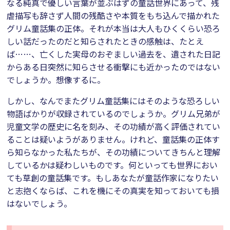
なる純真で優しい言葉が並ぶはずの童話世界にあって、残
虐描写も辞さず人間の残酷さや本質をもち込んで描かれた
グリム童話集の正体。それが本当は大人もひくくらい恐ろ
しい話だったのだと知らされたときの感触は、たとえ
ば……、亡くした実母のおぞましい過去を、遺された日記
からある日突然に知らさせる衝撃にも近かったのではない
でしょうか。想像するに。
しかし、なんでまたグリム童話集にはそのような恐ろしい
物語ばかりが収録されているのでしょうか。グリム兄弟が
児童文学の歴史に名を刻み、その功績が高く評価されてい
ることは疑いようがありません。けれど、童話集の正体す
ら知らなかった私たちが、その功績についてきちんと理解
しているかは疑わしいものです。何といっても世界におい
ても草創の童話集です。もしあなたが童話作家になりたい
と志抱くならば、これを機にその真実を知っておいても損
はないでしょう。