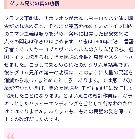
グリム兄弟の真の功績
フランス革命後、ナポレオンが台頭しヨーロッパ全体に暗
雲がたれ込めると、それまで隆盛を極めていたドイツ国内
のロマン主義は鳴りを潜め、各地に根差した民衆文化に
人々の関心は移ろいはじめます。ときは1800年ごろ、言語
学者であったヤーコブとヴィルヘルムのグリム兄弟も、祖
国ドイツに伝えられてきた民話の発掘と蒐集をスタートさ
せました。こうしてまとめられたのがグリム童話集です。
彼らグリム兄弟の第一の功績は、このように大量の民話を
消滅から救ってまとめたところにあります。では第二の功
績が何かといえば、集めた民話を“子ども向け”に改訂して
採録したことになります。とはいえこの改訂作業は、キラ
キラとしたハッピーエンディングを旨として行なわれたわ
けではありません。あくまでも、もとの民話の姿を保った
上での改訂だったのです。