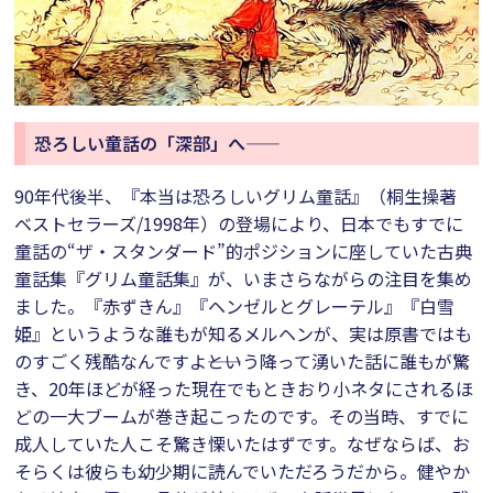
恐ろしい童話の「深部」へ――
90年代後半、『本当は恐ろしいグリム童話』（桐生操著
ベストセラーズ/1998年）の登場により、日本でもすでに
童話の“ザ・スタンダード”的ポジションに座していた古典
童話集『グリム童話集』が、いまさらながらの注目を集め
ました。『赤ずきん』『ヘンゼルとグレーテル』『白雪
姫』というような誰もが知るメルヘンが、実は原書ではも
のすごく残酷なんですよ――という降って湧いた話に誰もが驚
き、20年ほどが経った現在でもときおり小ネタにされるほ
どの一大ブームが巻き起こったのです。その当時、すでに
成人していた人こそ驚き慄いたはずです。なぜならば、お
そらくは彼らも幼少期に読んでいただろうだから。健やか