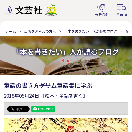
ホーム
出版をお考えの方へ
「本を書きたい」人が読むブログ
童話
「本を書きたい」人が読むブログ
Blog
童話の書き方――グリム童話集に学ぶ
2018年05月24日
【絵本・童話を書く】