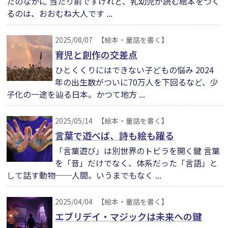
たのなかに 当たり前ですけれど、乳幼児が読む絵本をつく
るのは、おおむね大人です ...
2025/08/07
【絵本・童話を書く】
育児と創作の交差点
ひとくくりにはできない子どもの悩み 2024
年の出生数がついに70万人を下回るなど、少
子化の一途を辿る日本。かつて地方 ...
2025/05/14
【絵本・童話を書く】
言葉で遊べば、詩も絵も躍る
「言葉遊び」は別世界のトビラを開く鍵 言葉
を「音」だけでなく、体系だった「言語」と
して話す動物──人間。いうまでもなく ...
2025/04/04
【絵本・童話を書く】
エブリデイ・マジックは未来への鍵