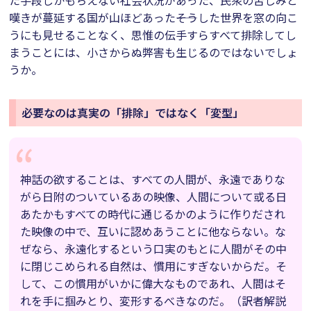
た手段しかもちえない社会状況があった、民衆の苦しみと
嘆きが蔓延する国が山ほどあった――そうした世界を窓の向こ
うにも見せることなく、思惟の伝手すらすべて排除してし
まうことには、小さからぬ弊害も生じるのではないでしょ
うか。
必要なのは真実の「排除」ではなく「変型」
神話の欲することは、すべての人間が、永遠でありな
がら日附のついているあの映像、人間について或る日
あたかもすべての時代に通じるかのように作りだされ
た映像の中で、互いに認めあうことに他ならない。な
ぜなら、永遠化するという口実のもとに人間がその中
に閉じこめられる自然は、慣用にすぎないからだ。そ
して、この慣用がいかに偉大なものであれ、人間はそ
れを手に掴みとり、変形するべきなのだ。（訳者解説