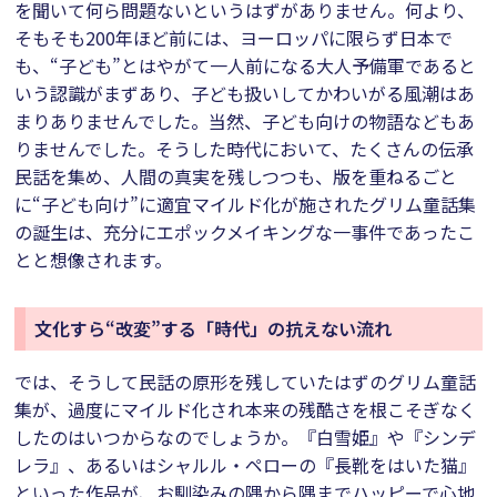
を聞いて何ら問題ないというはずがありません。何より、
そもそも200年ほど前には、ヨーロッパに限らず日本で
も、“子ども”とはやがて一人前になる大人予備軍であると
いう認識がまずあり、子ども扱いしてかわいがる風潮はあ
まりありませんでした。当然、子ども向けの物語などもあ
りませんでした。そうした時代において、たくさんの伝承
民話を集め、人間の真実を残しつつも、版を重ねるごと
に“子ども向け”に適宜マイルド化が施されたグリム童話集
の誕生は、充分にエポックメイキングな一事件であったこ
とと想像されます。
文化すら“改変”する「時代」の抗えない流れ
では、そうして民話の原形を残していたはずのグリム童話
集が、過度にマイルド化され本来の残酷さを根こそぎなく
したのはいつからなのでしょうか。『白雪姫』や『シンデ
レラ』、あるいはシャルル・ペローの『長靴をはいた猫』
といった作品が、お馴染みの隅から隅までハッピーで心地