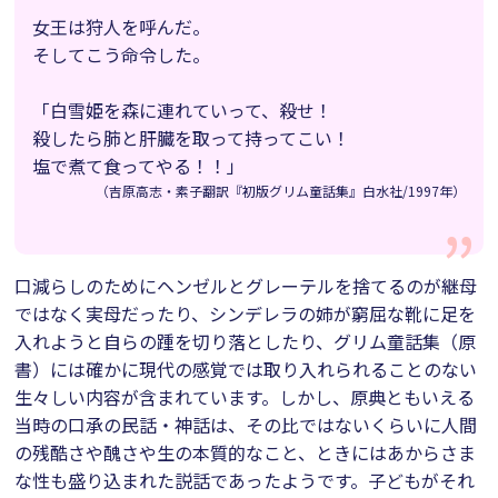
女王は狩人を呼んだ。
そしてこう命令した。
「白雪姫を森に連れていって、殺せ！
殺したら肺と肝臓を取って持ってこい！
塩で煮て食ってやる！！」
（吉原高志・素子翻訳『初版グリム童話集』白水社/1997年）
口減らしのためにヘンゼルとグレーテルを捨てるのが継母
ではなく実母だったり、シンデレラの姉が窮屈な靴に足を
入れようと自らの踵を切り落としたり、グリム童話集（原
書）には確かに現代の感覚では取り入れられることのない
生々しい内容が含まれています。しかし、原典ともいえる
当時の口承の民話・神話は、その比ではないくらいに人間
の残酷さや醜さや生の本質的なこと、ときにはあからさま
な性も盛り込まれた説話であったようです。子どもがそれ