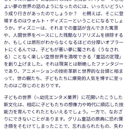
よい夢の世界の話のようになったのには、いったいどうい
う成り行きがあったのでしょうか？ ――と問えば、そこに登
場するのはウォルト・ディズニーということになるでしょ
うか。ディズニーは、それまでの童話が含んできた寓意
や、人間世界をベースにした残酷なリアリズムを排除する
か、もしくは原形がわからなくなるほどの分厚いオブラー
トにくるんでは、子どもが悪い夢に魘される（うなされ
る）ことなく楽しい空想世界を満喫できる「童話の定理」
を創り上げました。それは現実とは断絶したファンタジー
であり、アニメーションの技術革新と世界的な台頭と相ま
って、世の親たち、子どもたちに爆発的人気を博すに至っ
たのはご存じのとおりです。
子どもの世界（≒幼児エンタメ業界）に花開いたこうした
新文化は、相応に子どもたちの想像力や時代に順応した技
能力を育んでくれたともいえるでしょう。一方で、なおざ
りにできないことがあります。グリム童話の原典に恐れ慄
き顔をそむけてしまったことで、忘れ去られたもの、失わ