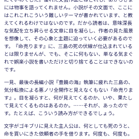
には物事を語ってくれません。小説がその文面で、ここに
はこれこれこういう難しいテーマが書かれています、と教
えてくれるわけではないのです。だから読者は、意味深長
な気配を立ち昇らせる文章に目を凝らし、作者の見た風景
を想像して、その心象と主題に迫っていく必要があるので
す。『命売ります』に、三島の死の伏線が仕込まれている
とは限りませんが、でも、そこに何もない、単なる気まぐ
れで娯楽小説を書いただけと切り捨てることはできないの
です。
一見、最後の長編小説『豊饒の海』執筆に疲れた三島の、
気分転換による悪ノリ全開作と見えなくもない『命売りま
す』。目を凝らすと、何が見えてくるのか、いや、果たし
て見えてくるものはあるのか。……それが、あったので
す。たとえば、こういう読み方ができるでしょう。
文字がゴキブリに見えた主人公は、何としても死のうと、
命を買いにきた依頼者の手を借ります。何度も、何度も。