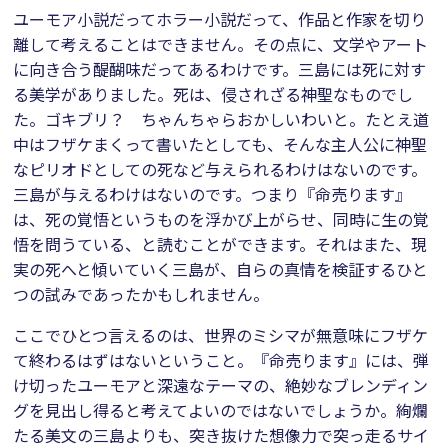
ユーモア小説だってホラー小説だって、作品と作家を切り
離して考えることはできません。その点に、文学やアート
に向き合う醍醐味だってあるわけです。三島には死に対す
る美学がありました。死は、侵されざる神聖なものでし
た。ゴキブリ？ ちゃんちゃらおかしいわいと。たとえ道
中はフザケまくって書いたとしても、そんな主人公に神聖
なピリオドとしての死など与えられるわけはないのです。
三島が与えるわけはないのです。つまり『命売ります』
は、死の覚悟というものを浮かび上がらせ、同時に生の覚
悟を問うている、と読むことができます。それはまた、現
実の死へと傾いていく三島が、自らの真情を検証するひと
つの試みであったかもしれません。
ここでひとつ言えるのは、世界のミシマが無意味にフザケ
て終わるはずはないということ。『命売ります』には、弾
け切ったユーモアと深遠なテーマの、絶妙なブレンディン
グを見出し得ると考えてよいのではないでしょうか。絢爛
たる美文の三島よりも、突き抜けた想像力で突っ走るサイ