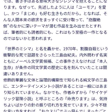
では、書き手はある意味大きなジレンマを抱えることにな
ります。なぜって、先述したように人は「ユーモア」を愛
し、かつ「まじめ」も好む生きものだから。となれば、そ
んな人間本来の欲求をまっすぐに受け取って、“抱腹絶
倒”のなかに深いテーマが潜む作品を生み出せたとすれ
ば、筆者的にも読者的にも、これはもう至極の一作となる
のではないかと思われます。
「世界のミシマ」と名を轟かせ、1970年、割腹自殺という
衝撃的な死で話題をさらった三島由紀夫。内外問わず名実
ともにノーベル文学賞候補、この事件さえなければ「本人
生存」が条件の同文学賞の歴史に名を刻んでいたことは間
違いありません。
修飾的華麗な文体と論理的構築性で知られる純文学の三島
に、エンターテインメント小説があることは一般にはあま
り知られていません。なかでも、作者みずから「サイケデ
リック冒険小説」と呼ぶところの『命売ります』は、気持
ちよいばかりの針の振り切れ方を見せています。少々不穏
な言い方をすれば、“おクスリ”でぶっ飛んでしまったごと