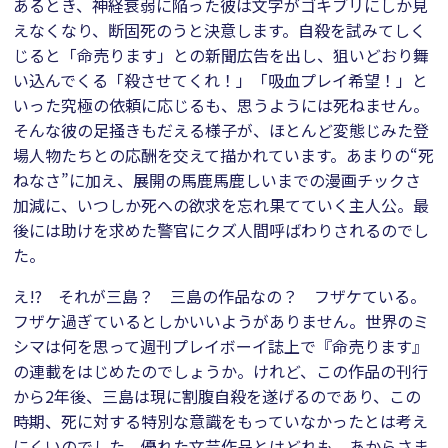
あるとき、神経衰弱に陥った彼は文字がゴキブリにしか見
えなくなり、断固死のうと決意します。自殺を試みてしく
じると「命売ります」との新聞広告を出し、狙いどおり舞
い込んでくる「殺させてくれ！」「吸血プレイ希望！」と
いった究極の依頼に応じるも、思うようには死ねません。
そんな彼の足掻きもだえる様子が、ほとんど変態じみた登
場人物たちとの応酬を交えて描かれています。あまりの“死
ねなさ”に加え、展開の馬鹿馬鹿しいまでの漫画チックさ
加減に、いつしか死への欲求を忘れ果てていく主人公。最
後には助けを求めた警官にクズ人間呼ばわりされるのでし
た。
え!? それが三島？ 三島の作品なの？ フザケている。
フザケ過ぎているとしかいいようがありません。世界のミ
シマは何を思って週刊プレイボーイ誌上で『命売ります』
の連載をはじめたのでしょうか。けれど、この作品の刊行
から2年後、三島は現に割腹自殺を遂げるのであり、この
時期、死に対する特別な意識をもっていなかったとは考え
にくいのでした。優れた文芸作品とはどれも、あからさま