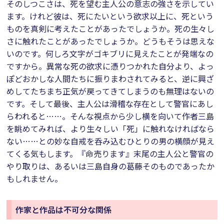
そのしつこさは、死を望む主人公の意志の強さを示してい
ます。けれど彼は、死にたいという欲求以上に、死という
ものを真剣に考えたことがあったでしょうか。死の生々し
さに触れたことがあったでしょうか。どうもそうは思えな
いのです。何しろ文字がゴキブリに見えたことが発端なの
ですから。異常な死の欲求に憑りつかれた自分より、よっ
ぽどおかしな人間たちに振りまわされてみると、逆に興ざ
めしてたちまち正気が戻ってきてしまうのも無理はないの
です。そして最後、主人公は滑稽な存在として警官にあし
らわれると……。そんな視点から少し横を向いて作者三島
を眺めてみれば、より生々しい「死」に触れなければなら
ない……との妙な自戒を呑み込むひとりの男の横顔が見え
てくる気もします。『命売ります』末尾の主人公と警官の
やり取りは、あるいは三島自身の葛藤そのものであったか
もしれません。
作家と作品は不可分な関係