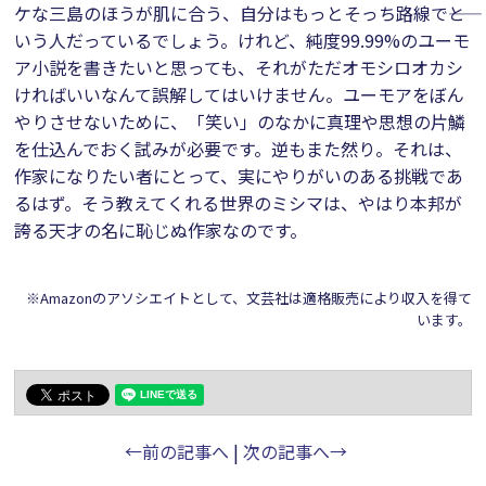
ケな三島のほうが肌に合う、自分はもっとそっち路線で――と
いう人だっているでしょう。けれど、純度99.99%のユーモ
ア小説を書きたいと思っても、それがただオモシロオカシ
ければいいなんて誤解してはいけません。ユーモアをぼん
やりさせないために、「笑い」のなかに真理や思想の片鱗
を仕込んでおく試みが必要です。逆もまた然り。それは、
作家になりたい者にとって、実にやりがいのある挑戦であ
るはず。そう教えてくれる世界のミシマは、やはり本邦が
誇る天才の名に恥じぬ作家なのです。
※Amazonのアソシエイトとして、文芸社は適格販売により収入を得て
います。
←前の記事へ
|
次の記事へ→