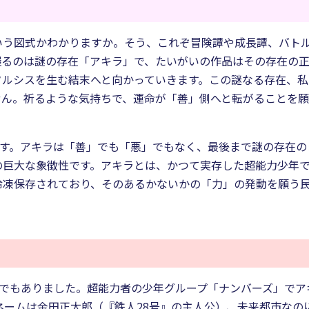
ういう図式かわかりますか。そう、これぞ冒険譚や成長譚、バト
握るのは謎の存在「アキラ」で、たいがいの作品はその存在の
タルシスを生む結末へと向かっていきます。この謎なる存在、
せん。祈るような気持ちで、運命が「善」側へと転がることを
ます。アキラは「善」でも「悪」でもなく、最後まで謎の存在のま
の巨大な象徴性です。アキラとは、かつて実存した超能力少年
冷凍保存されており、そのあるかないかの「力」の発動を願う
ジュでもありました。超能力者の少年グループ「ナンバーズ」でア
ネームは金田正太郎（『鉄人28号』の主人公）、未来都市な