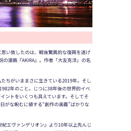
に思い致したのは、戦後驚異的な復興を遂げ
説の漫画『AKIRA』。作者「大友克洋」の名
たちがいままさに生きている2019年。そし
982年のこと。じつに38年後の世界的イベ
ポイントをいくつも具えています。そしてそ
日がな睨むに値する“創作の奥義”ばかりな
新世紀エヴァンゲリオン』より10年以上先んじ