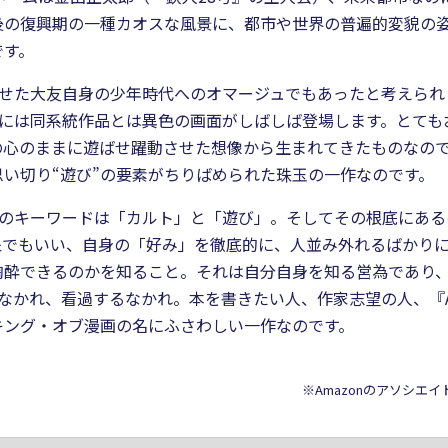
後の復興期の一種カオスな風景に、都市や世界の普遍的変貌の
です。
やらせた大友自身の少年時代へのオマージュでもあったと考えら
A』には同系統作品とは異色の画面がしばしば登場します。とて
心のままに遊ばせ躍動させた想像から生まれてきたものなのでしょ
い切り“遊び”の要素がちりばめられた珠玉の一作なのです。
くりのキーワードは「カルト」と「遊び」。そしてその根底にあ
でもいい、自身の「好み」を徹底的に、人並み外れるばかりに追
陶酔できるのかを知ること。それは自分自身を知る営為であり
るなかれ、看過するなかれ。本を書きたい人、作家志望の人、『A
キング・オブ漫画の名にふさわしい一作なのです。
※Amazonのアソシエ