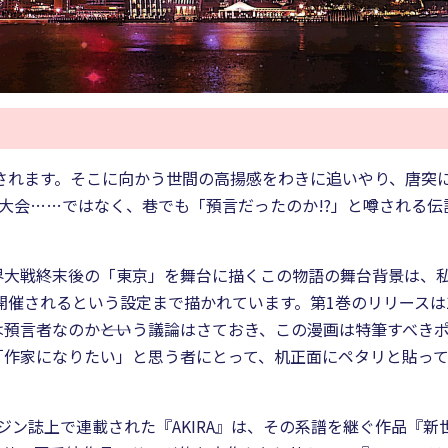
催されます。そこに向かう世間の高揚感をわきに追いやり、唐突
前回大会……ではなく、巷でも「預言だったのか!?」と噂される伝
大戦終末後の「東京」を舞台に描くこの物語の舞台背景は、私
開催されるという設定まで描かれています。第1巻のリリースは1
預言者なのか――という議論はさておき、この漫画は特筆すべき
作家になりたい」と思う者にとって、机正面にペタリと貼って
マガジン誌上で連載された『AKIRA』は、その系譜を継ぐ作品『