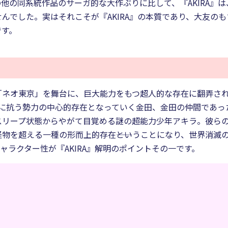
他の同系統作品のサーガ的な大作ぶりに比して、『AKIRA』
んでした。実はそれこそが『AKIRA』の本質であり、大友の
です。
ネオ東京」を舞台に、巨大能力をもつ超人的な存在に翻弄される
滅に抗う勢力の中心的存在となっていく金田、金田の仲間であっ
スリープ状態からやがて目覚める謎の超能力少年アキラ。彼ら
物を超える一種の形而上的存在――ということになり、世界消滅
ャラクター性が『AKIRA』解明のポイントその一です。