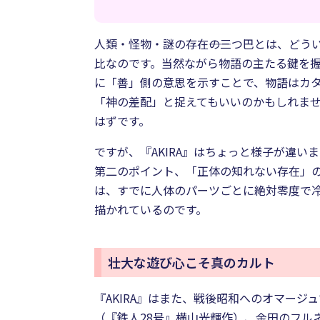
人類・怪物・謎の存在――の三つ巴とは、ど
比なのです。当然ながら物語の主たる鍵を
に「善」側の意思を示すことで、物語はカ
「神の差配」と捉えてもいいのかもしれま
はずです。
ですが、『AKIRA』はちょっと様子が違い
第二のポイント、「正体の知れない存在」
は、すでに人体のパーツごとに絶対零度で
描かれているのです。
壮大な遊び心こそ真のカルト
『AKIRA』はまた、戦後昭和へのオマー
（『鉄人28号』横山光輝作）、金田のフル