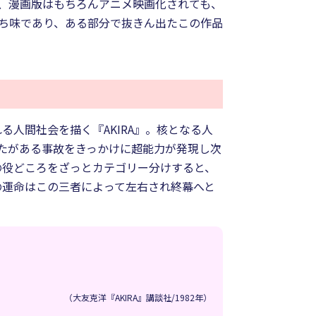
は、漫画版はもちろんアニメ映画化されても、
もち味であり、ある部分で抜きん出たこの作品
人間社会を描く『AKIRA』。核となる人
たがある事故をきっかけに超能力が発現し次
の役どころをざっとカテゴリー分けすると、
の運命はこの三者によって左右され終幕へと
（大友克洋『AKIRA』講談社/1982年）